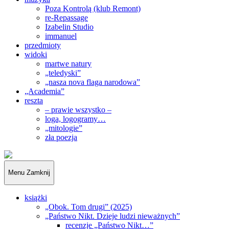
Poza Kontrolą (klub Remont)
re-Repassage
Izabelin Studio
immanuel
przedmioty
widoki
martwe natury
„teledyski”
„nasza nova flaga narodowa”
„Academia”
reszta
– prawie wszystko –
loga, logogramy…
„mitologie”
zła poezja
„Obywatele…”
Menu
Zamknij
książki
„Obok. Tom drugi” (2025)
„Państwo Nikt. Dzieje ludzi nieważnych”
recenzje „Państwo Nikt…”