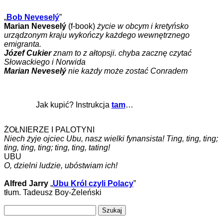
„
Bob Neveselý
”
Marian Neveselý
(f-book)
życie w obcym i kretyńsko
urządzonym kraju wykończy każdego wewnętrznego
emigranta.
Józef Cukier
znam to z ałtopsji. chyba zacznę czytać
Słowackiego i Norwida
Marian Neveselý
nie każdy może zostać Conradem
Jak kupić? Instrukcja
tam
…
ŻOŁNIERZE I PALOTYNI
Niech żyje ojciec Ubu, nasz wielki fynansista! Ting, ting, ting;
ting, ting, ting; ting, ting, tating!
UBU
O, dzielni ludzie, ubóstwiam ich!
Alfred Jarry
„
Ubu Król czyli Polacy
”
tłum. Tadeusz Boy-Żeleński
Szukaj: