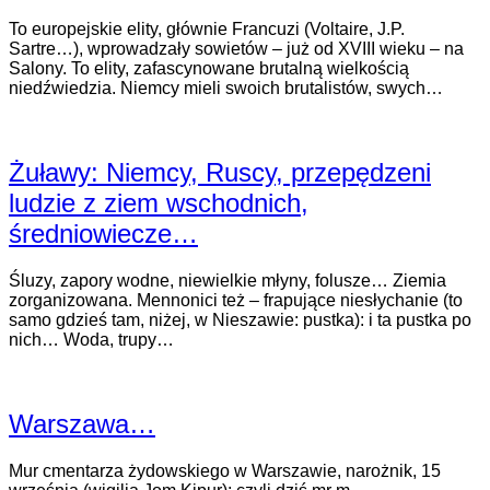
To europejskie elity, głównie Francuzi (Voltaire, J.P.
Sartre…), wprowadzały sowietów – już od XVIII wieku – na
Salony. To elity, zafascynowane brutalną wielkością
niedźwiedzia. Niemcy mieli swoich brutalistów, swych…
Żuławy: Niemcy, Ruscy, przepędzeni
ludzie z ziem wschodnich,
średniowiecze…
Śluzy, zapory wodne, niewielkie młyny, folusze… Ziemia
zorganizowana. Mennonici też – frapujące niesłychanie (to
samo gdzieś tam, niżej, w Nieszawie: pustka): i ta pustka po
nich… Woda, trupy…
Warszawa…
Mur cmentarza żydowskiego w Warszawie, narożnik, 15