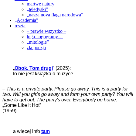
martwe natury
„teledyski”
„nasza nova flaga narodowa”
„Academia”
reszta
– prawie wszystko –
loga, logogramy…
„mitologie”
zła poezja
„
Obok. Tom drugi
” (2025):
to nie jest książka o muzyce…
–
This is a private party. Please go away. This is a party for
two. Will you girls go away and form your own party? You will
have to get out. The party's over. Everybody go home.
„Some Like It Hot”
(1959).
a więcej info
tam