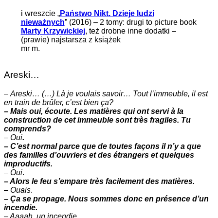
i wreszcie „
Państwo Nikt. Dzieje ludzi
nieważnych
” (2016) – 2 tomy: drugi to picture book
Marty Krzywickiej
, też drobne inne dodatki –
(prawie) najstarsza z książek
mr m.
Areski…
–
Areski… (…) Là je voulais savoir… Tout l’immeuble, il est
en train de brûler, c’est bien ça?
– Mais oui, écoute. Les matières qui ont servi à la
construction de cet immeuble sont très fragiles. Tu
comprends?
–
Oui
.
– C’est normal parce que de toutes façons il n’y a que
des familles d’ouvriers et des étrangers et quelques
improductifs.
–
Oui
.
– Alors le feu s’empare très facilement des matières.
–
Ouais
.
– Ça se propage. Nous sommes donc en présence d’un
incendie.
– Aaaah. un incendie.