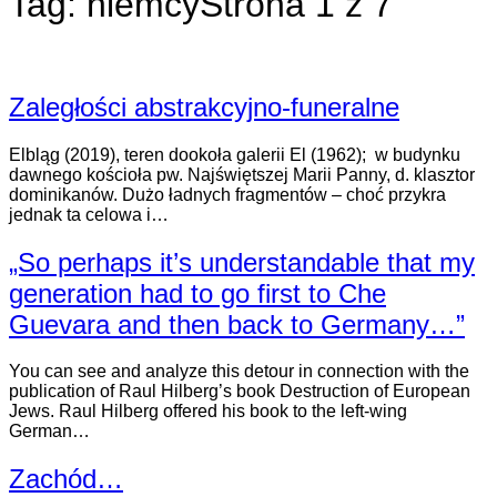
Tag:
niemcy
Strona 1 z 7
Zaległości abstrakcyjno-funeralne
Elbląg (2019), teren dookoła galerii El (1962); w budynku
dawnego kościoła pw. Najświętszej Marii Panny, d. klasztor
dominikanów. Dużo ładnych fragmentów – choć przykra
jednak ta celowa i…
„So perhaps it’s understandable that my
generation had to go first to Che
Guevara and then back to Germany…”
You can see and analyze this detour in connection with the
publication of Raul Hilberg’s book Destruction of European
Jews. Raul Hilberg offered his book to the left-wing
German…
Zachód…