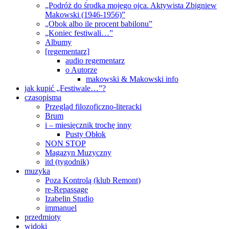
„Podróż do środka mojego ojca. Aktywista Zbigniew
Makowski (1946-1956)”
„Obok albo ile procent babilonu”
„Koniec festiwali…”
Albumy
[regementarz]
audio regementarz
o Autorze
makowski & Makowski info
jak kupić „Festiwale…”?
czasopisma
Przegląd filozoficzno-literacki
Brum
i – miesięcznik trochę inny
Pusty Obłok
NON STOP
Magazyn Muzyczny
itd (tygodnik)
muzyka
Poza Kontrolą (klub Remont)
re-Repassage
Izabelin Studio
immanuel
przedmioty
widoki