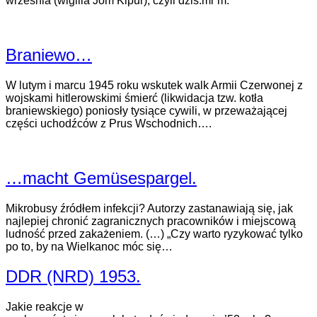
września (wigilia Jom Kipur); czyli dziś.mr m.
Braniewo…
W lutym i marcu 1945 roku wskutek walk Armii Czerwonej z
wojskami hitlerowskimi śmierć (likwidacja tzw. kotła
braniewskiego) poniosły tysiące cywili, w przeważającej
części uchodźców z Prus Wschodnich….
…macht Gemüsespargel.
Mikrobusy źródłem infekcji? Autorzy zastanawiają się, jak
najlepiej chronić zagranicznych pracowników i miejscową
ludność przed zakażeniem. (…) „Czy warto ryzykować tylko
po to, by na Wielkanoc móc się…
DDR (NRD) 1953.
Jakie reakcje w