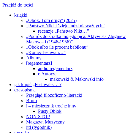
Przejdź do treści
książki
„Obok. Tom drugi” (2025)
„Państwo Nikt. Dzieje ludzi nieważnych”
recenzje „Państwo Nikt…”
„Podróż do środka mojego ojca. Aktywista Zbigniew
Makowski (1946-1956)”
„Obok albo ile procent babilonu”
„Koniec festiwali…”
Albumy
[regementarz]
audio regementarz
o Autorze
makowski & Makowski info
jak kupić „Festiwale…”?
czasopisma
Przegląd filozoficzno-literacki
Brum
i – miesięcznik trochę inny
Pusty Obłok
NON STOP
Magazyn Muzyczny
itd (tygodnik)
muzyka