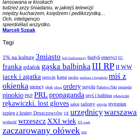
lansowana w kioskach
tudzież przy śniadaniu, w jakiejś telewizji
między kucharzem, księdzem i pedikirzystką…
Och, inteligencjo
spierdoliłaś wszystko.
Marceli Szpak
Tagi
3miasto
1% na kulturę
budyń
emeryci
EU
bob budowniczy
III RP
gąska balbinka
franka
gdańsk
II WW
miś z
jacek i agatka
kasa
jarocin
media
mielone i bajaderki
okienka
ordery
niemcy
payola
obok
Państwo Nikt
pieniądze
oliwa
PRL
propaganda
pinokio
ptyś i balbina
PKP
rękawiczki
rękawiczki. lost gloves
salony
styropian
salon
strzyża
urzędnicy
warszawa
szpieg z krainy Deszczowców
UE
wrzeszcz
XXI wiek
wolność
XX wiek
zaczarowany ołówek
zsrr