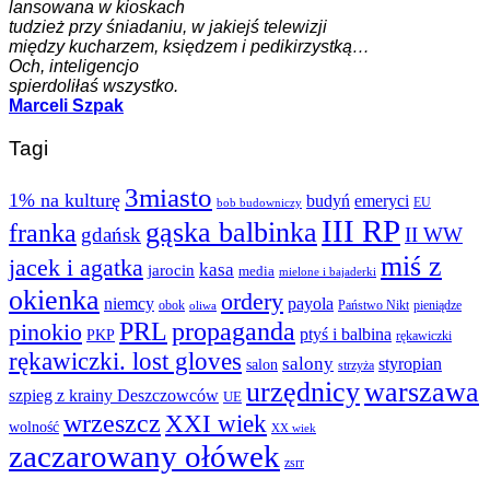
lansowana w kioskach
tudzież przy śniadaniu, w jakiejś telewizji
między kucharzem, księdzem i pedikirzystką…
Och, inteligencjo
spierdoliłaś wszystko.
Marceli Szpak
Tagi
3miasto
1% na kulturę
budyń
emeryci
EU
bob budowniczy
III RP
gąska balbinka
franka
gdańsk
II WW
miś z
jacek i agatka
kasa
jarocin
media
mielone i bajaderki
okienka
ordery
niemcy
payola
obok
Państwo Nikt
pieniądze
oliwa
PRL
propaganda
pinokio
ptyś i balbina
PKP
rękawiczki
rękawiczki. lost gloves
salony
styropian
salon
strzyża
urzędnicy
warszawa
szpieg z krainy Deszczowców
UE
wrzeszcz
XXI wiek
wolność
XX wiek
zaczarowany ołówek
zsrr