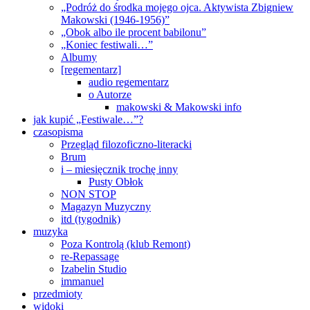
„Podróż do środka mojego ojca. Aktywista Zbigniew
Makowski (1946-1956)”
„Obok albo ile procent babilonu”
„Koniec festiwali…”
Albumy
[regementarz]
audio regementarz
o Autorze
makowski & Makowski info
jak kupić „Festiwale…”?
czasopisma
Przegląd filozoficzno-literacki
Brum
i – miesięcznik trochę inny
Pusty Obłok
NON STOP
Magazyn Muzyczny
itd (tygodnik)
muzyka
Poza Kontrolą (klub Remont)
re-Repassage
Izabelin Studio
immanuel
przedmioty
widoki