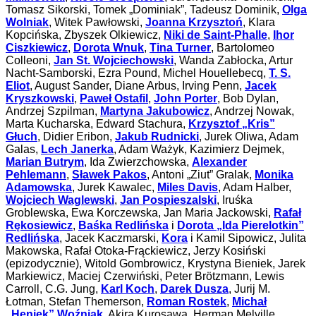
Tomasz Sikorski, Tomek „Dominiak”, Tadeusz Dominik,
Olga
Wolniak
, Witek Pawłowski,
Joanna Krzysztoń
, Klara
Kopcińska, Zbyszek Olkiewicz,
Niki de Saint-Phalle
,
Ihor
Ciszkiewicz
,
Dorota Wnuk
,
Tina Turner
, Bartolomeo
Colleoni,
Jan St. Wojciechowski
, Wanda Zabłocka, Artur
Nacht-Samborski, Ezra Pound, Michel Houellebecq,
T. S.
Eliot
, August Sander, Diane Arbus, Irving Penn,
Jacek
Kryszkowski
,
Paweł Ostafil
,
John Porter
, Bob Dylan,
Andrzej Szpilman,
Martyna Jakubowicz
, Andrzej Nowak,
Marta Kucharska, Edward Stachura,
Krzysztof „Kris”
Głuch
, Didier Eribon,
Jakub Rudnicki
, Jurek Oliwa, Adam
Galas,
Lech Janerka
, Adam Ważyk, Kazimierz Dejmek,
Marian Butrym
, Ida Zwierzchowska,
Alexander
Pehlemann
,
Sławek Pakos
, Antoni „Ziut” Gralak,
Monika
Adamowska
, Jurek Kawalec,
Miles Davis
, Adam Halber,
Wojciech Waglewski
,
Jan Pospieszalski
, Iruśka
Groblewska, Ewa Korczewska, Jan Maria Jackowski,
Rafał
Rękosiewicz
,
Baśka Redlińska
i
Dorota „Ida Pierelotkin”
Redlińska
, Jacek Kaczmarski,
Kora
i Kamil Sipowicz, Julita
Makowska, Rafał Otoka-Frąckiewicz, Jerzy Kosiński
(epizodycznie), Witold Gombrowicz, Krystyna Bieniek, Jarek
Markiewicz, Maciej Czerwiński, Peter Brötzmann, Lewis
Carroll, C.G. Jung,
Karl Koch
,
Darek Dusza
, Jurij M.
Łotman, Stefan Themerson,
Roman Rostek
,
Michał
„Heniek” Woźniak
, Akira Kurosawa, Herman Melville,