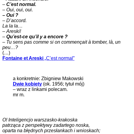
–
C’est normal.
–
Oui, oui, oui.
– Oui ?
– D’accord.
La la la…
–
Areski!
–
Qu’est-ce qu’il y a encore ?
–
Tu sens pas comme si on commençait à tomber, là, un
peu…?
(…)
Fontaine et Areski
„C’est normal”
a konkretnie: Zbigniew Makowski
Dwie kobiety
(ok. 1956; tytuł mój)
– wraz z linkami polecam.
mr m.
O! Inteligencjo warszasko-krakoska
patrząca z perspektywy zadartego noska,
oparta na błędnych przesłankach i wnioskach;