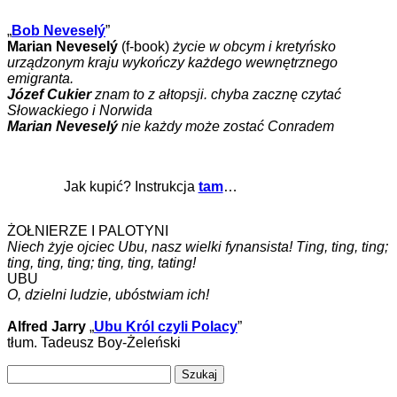
„
Bob Neveselý
”
Marian Neveselý
(f-book)
życie w obcym i kretyńsko
urządzonym kraju wykończy każdego wewnętrznego
emigranta.
Józef Cukier
znam to z ałtopsji. chyba zacznę czytać
Słowackiego i Norwida
Marian Neveselý
nie każdy może zostać Conradem
Jak kupić? Instrukcja
tam
…
ŻOŁNIERZE I PALOTYNI
Niech żyje ojciec Ubu, nasz wielki fynansista! Ting, ting, ting;
ting, ting, ting; ting, ting, tating!
UBU
O, dzielni ludzie, ubóstwiam ich!
Alfred Jarry
„
Ubu Król czyli Polacy
”
tłum. Tadeusz Boy-Żeleński
Szukaj: