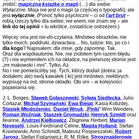
zrobić:
magiczną książkę o magii
(…)
dla siebie.
Wyłącznie.
Moja nie jest o magii (a częściej o typografii). ale
jest
wyłącznie
. (Ponoć tylko
psychiczni
– ci od
l’art brut
–
robią rzeczy tylko dla siebie; nie wiem, nie znam się – ale
link do tej opinii
= tu wkrótce, zostaliście ostrzeżeni.)
Więcej: ona jest
nie-do-czytania
. Mnóstwo obrazków, nie
tylko moich, poddruki, dziwactwa… No, ludzie: kto, po co i
dla kogo
? Napisałem:
dla mnie, gdy zapomnę
. Tak.
Oraz dla współautorów. Nie, nie zrobiłem tym razem błędu
(?) i nie wymieniłem ich na okładce, na pierwszej stronie jest:
„mr makowski i inni”. Tylko. Aż.
No i nie pomieściliby się. Tych, którzy dodali (dobra: ja
dodałem; ale) swój kawałek (-ki) jest mnóstwo, niektórych
wypisuję na ost. stronie okładki. Oto oni – w kolejności
pojawiania się.
J. L. Borges,
Sławek Gołaszewski
,
Sylwia Siedlecka
, Julio
Cortazar,
Michał Szymański
,
Ewa Biejat
, Kasia Kobzdej,
Stasiek Młodożeniec
,
Daniel Wnuk
, „
Pinki
” Wim Wenders,
Roman Woźniak
,
Staszek Gromadzki
,
Henryk Szmidt
oraz
Ileanne,
Andrzej Kiełbowicz
, Zbigniew Herbert,
Marian
Neveselý
, Louis-Ferdinand Céline,
Magda Holland
, Stefan
Kisielewski, Arno Schmidt, Mateusz Pospieszalski,
Robert
Jarosz
, Stefan Figlarowicz, R. M. Rilke,
Strosznajderowie