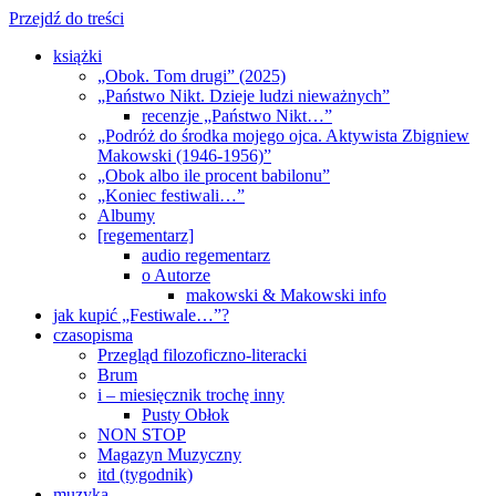
Przejdź do treści
książki
„Obok. Tom drugi” (2025)
„Państwo Nikt. Dzieje ludzi nieważnych”
recenzje „Państwo Nikt…”
„Podróż do środka mojego ojca. Aktywista Zbigniew
Makowski (1946-1956)”
„Obok albo ile procent babilonu”
„Koniec festiwali…”
Albumy
[regementarz]
audio regementarz
o Autorze
makowski & Makowski info
jak kupić „Festiwale…”?
czasopisma
Przegląd filozoficzno-literacki
Brum
i – miesięcznik trochę inny
Pusty Obłok
NON STOP
Magazyn Muzyczny
itd (tygodnik)
muzyka