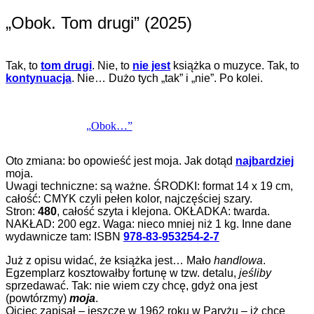
„Obok. Tom drugi” (2025)
Tak, to
tom drugi
. Nie, to
nie jest
książka o muzyce. Tak, to
kontynuacja
. Nie… Dużo tych „tak” i „nie”. Po kolei.
„Obok…”
Oto zmiana: bo opowieść jest moja. Jak dotąd
najbardziej
moja.
Uwagi techniczne: są ważne. ŚRODKI: format 14 x 19 cm,
całość: CMYK czyli pełen kolor, najczęściej szary.
Stron:
480
, całość szyta i klejona. OKŁADKA: twarda.
NAKŁAD: 200 egz. Waga: nieco mniej niż 1 kg. Inne dane
wydawnicze tam: ISBN
978-83-953254-2-7
Już z opisu widać, że książka jest… Mało
handlowa
.
Egzemplarz kosztowałby fortunę w tzw. detalu,
jeśliby
sprzedawać. Tak: nie wiem czy chcę, gdyż ona jest
(powtórzmy)
moja
.
Ojciec zapisał – jeszcze w 1962 roku w Paryżu – iż chce