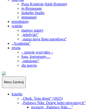
Poza Kontrolą (klub Remont)
re-Repassage
Izabelin Studio
immanuel
przedmioty
widoki
martwe natury
„teledyski”
„nasza nova flaga narodowa”
„Academia”
reszta
– prawie wszystko –
loga, logogramy…
„mitologie”
zła poezja
„Obywatele…”
Menu
Zamknij
książki
„Obok. Tom drugi” (2025)
„Państwo Nikt. Dzieje ludzi nieważnych”
recenzje „Państwo Nikt…”