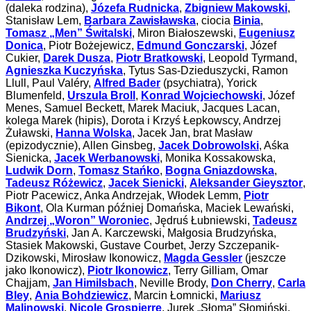
(daleka rodzina),
Józefa Rudnicka
,
Zbigniew Makowski
,
Stanisław Lem,
Barbara Zawisławska
, ciocia
Binia
,
Tomasz „Men” Świtalski
, Miron Białoszewski,
Eugeniusz
Donica
, Piotr Bożejewicz,
Edmund Gonczarski
, Józef
Cukier,
Darek Dusza
,
Piotr Bratkowski
, Leopold Tyrmand,
Agnieszka Kuczyńska
, Tytus Sas-Dzieduszycki, Ramon
Llull, Paul Valéry,
Alfred Bader
(psychiatra), Yorick
Blumenfeld,
Urszula Broll
,
Konrad Wojciechowski
, Józef
Menes, Samuel Beckett, Marek Maciuk, Jacques Lacan,
kolega Marek (hipis), Dorota i Krzyś Łepkowscy, Andrzej
Żuławski,
Hanna Wolska
, Jacek Jan, brat Masław
(epizodycznie), Allen Ginsbeg,
Jacek
Dobrowolski
, Aśka
Sienicka,
Jacek Werbanowski
, Monika Kossakowska,
Ludwik Dorn
,
Tomasz Stańko
,
Bogna Gniazdowska
,
Tadeusz Różewicz
,
Jacek Sienicki
,
Aleksander Gieysztor
,
Piotr Pacewicz, Anka Andrzejak, Włodek Lemm,
Piotr
Bikont
, Ola Kurman później Domańska, Maciek Lewański,
Andrzej „Woron” Woroniec
, Jędruś Łubniewski,
Tadeusz
Brudzyński
, Jan A. Karczewski, Małgosia Brudzyńska,
Stasiek Makowski, Gustave Courbet, Jerzy Szczepanik-
Dzikowski, Mirosław Ikonowicz,
Magda Gessler
(jeszcze
jako Ikonowicz),
Piotr Ikonowicz
, Terry Gilliam, Omar
Chajjam,
Jan Himilsbach
, Neville Brody,
Don Cherry
,
Carla
Bley
,
Ania Bohdziewicz
, Marcin Łomnicki,
Mariusz
Malinowski
,
Nicole Grospierre
, Jurek „Słoma” Słomiński,