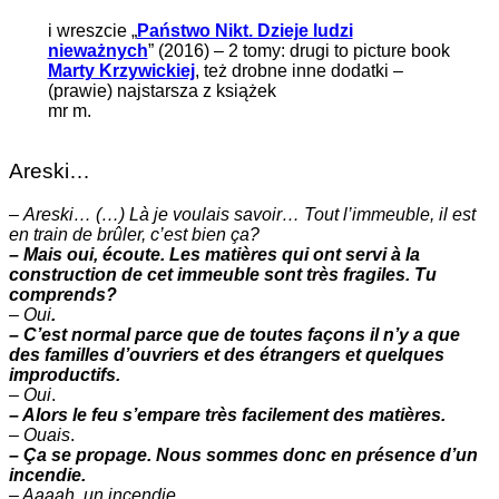
i wreszcie „
Państwo Nikt. Dzieje ludzi
nieważnych
” (2016) – 2 tomy: drugi to picture book
Marty Krzywickiej
, też drobne inne dodatki –
(prawie) najstarsza z książek
mr m.
Areski…
–
Areski… (…) Là je voulais savoir… Tout l’immeuble, il est
en train de brûler, c’est bien ça?
– Mais oui, écoute. Les matières qui ont servi à la
construction de cet immeuble sont très fragiles. Tu
comprends?
–
Oui
.
– C’est normal parce que de toutes façons il n’y a que
des familles d’ouvriers et des étrangers et quelques
improductifs.
–
Oui
.
– Alors le feu s’empare très facilement des matières.
–
Ouais
.
– Ça se propage. Nous sommes donc en présence d’un
incendie.
– Aaaah. un incendie.