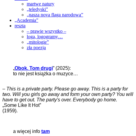
martwe natury
„teledyski”
„nasza nova flaga narodowa”
„Academia”
reszta
– prawie wszystko –
loga, logogramy…
„mitologie”
zła poezja
„
Obok. Tom drugi
” (2025):
to nie jest książka o muzyce…
–
This is a private party. Please go away. This is a party for
two. Will you girls go away and form your own party? You will
have to get out. The party's over. Everybody go home.
„Some Like It Hot”
(1959).
a więcej info
tam