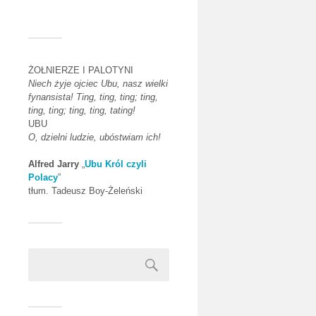
ŻOŁNIERZE I PALOTYNI
Niech żyje ojciec Ubu, nasz wielki
fynansista! Ting, ting, ting; ting,
ting, ting; ting, ting, tating!
UBU
O, dzielni ludzie, ubóstwiam ich!
Alfred Jarry
„
Ubu Król czyli
Polacy
”
tłum. Tadeusz Boy-Żeleński