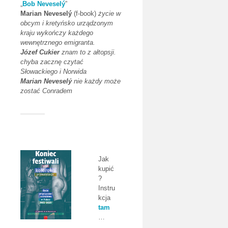
„
Bob Neveselý
”
Marian Neveselý
(f-book)
życie w
obcym i kretyńsko urządzonym
kraju wykończy każdego
wewnętrznego emigranta.
Józef Cukier
znam to z ałtopsji.
chyba zacznę czytać
Słowackiego i Norwida
Marian Neveselý
nie każdy może
zostać Conradem
Jak
kupić
?
Instru
kcja
tam
…