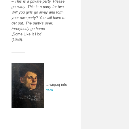
–
This is a private party. Please
go away. This is a party for two.
Will you girls go away and form
your own party? You will have to
get out. The party's over.
Everybody go home.
„Some Like It Hot”
(1959).
a więcej info
tam