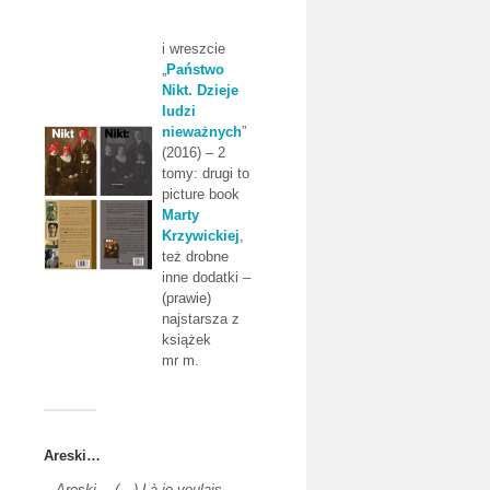
i wreszcie
„
Państwo
Nikt. Dzieje
ludzi
nieważnych
”
(2016) – 2
tomy: drugi to
picture book
Marty
Krzywickiej
,
też drobne
inne dodatki –
(prawie)
najstarsza z
książek
mr m.
Areski…
–
Areski… (…) Là je voulais