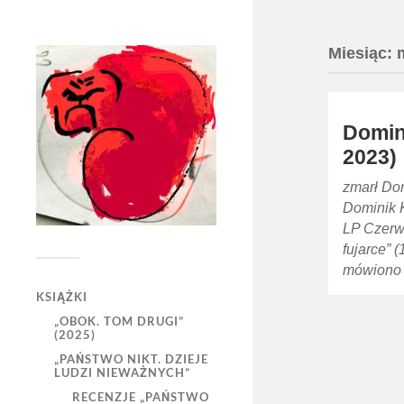
Miesiąc:
Domin
2023)
zmarł Dom
Dominik 
LP Czerwo
fujarce” (
mówiono 
KSIĄŻKI
„OBOK. TOM DRUGI”
(2025)
„PAŃSTWO NIKT. DZIEJE
LUDZI NIEWAŻNYCH”
RECENZJE „PAŃSTWO