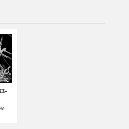
33-
nie