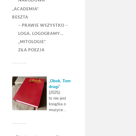
NARODOWA”
„ACADEMIA”
RESZTA
– PRAWIE WSZYSTKO –
LOGA, LOGOGRAMY…
„MITOLOGIE”
ZŁA POEZJA
„
Obok. Tom
drugi
”
(2025):
to nie jest
książka o
muzyce…