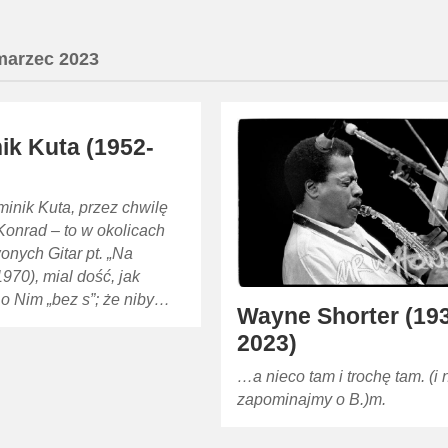
marzec 2023
ik Kuta (1952-
inik Kuta, przez chwilę
Konrad – to w okolicach
nych Gitar pt. „Na
1970), mial dość, jak
o Nim „bez s”; że niby…
Wayne Shorter (19
2023)
…a nieco tam i trochę tam. (i 
zapominajmy o B.)m.