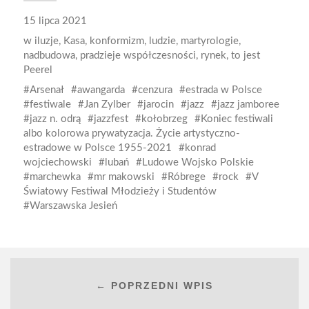
15 lipca 2021
w
iluzje
,
Kasa
,
konformizm
,
ludzie
,
martyrologie
,
nadbudowa
,
pradzieje współczesności
,
rynek
,
to jest
Peerel
Arsenał
awangarda
cenzura
estrada w Polsce
festiwale
Jan Zylber
jarocin
jazz
jazz jamboree
jazz n. odrą
jazzfest
kołobrzeg
Koniec festiwali
albo kolorowa prywatyzacja. Życie artystyczno-
estradowe w Polsce 1955-2021
konrad
wojciechowski
lubań
Ludowe Wojsko Polskie
marchewka
mr makowski
Róbrege
rock
V
Światowy Festiwal Młodzieży i Studentów
Warszawska Jesień
← POPRZEDNI WPIS