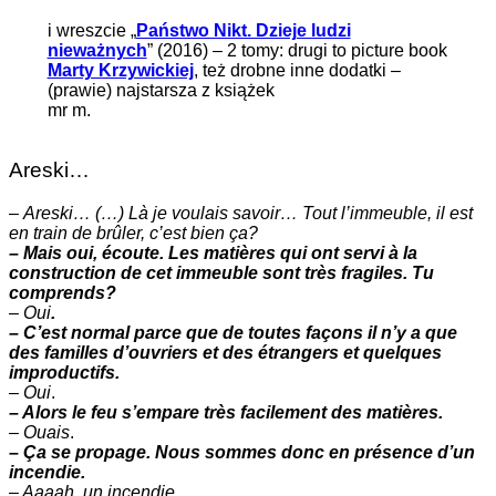
i wreszcie „
Państwo Nikt. Dzieje ludzi
nieważnych
” (2016) – 2 tomy: drugi to picture book
Marty Krzywickiej
, też drobne inne dodatki –
(prawie) najstarsza z książek
mr m.
Areski…
–
Areski… (…) Là je voulais savoir… Tout l’immeuble, il est
en train de brûler, c’est bien ça?
– Mais oui, écoute. Les matières qui ont servi à la
construction de cet immeuble sont très fragiles. Tu
comprends?
–
Oui
.
– C’est normal parce que de toutes façons il n’y a que
des familles d’ouvriers et des étrangers et quelques
improductifs.
–
Oui
.
– Alors le feu s’empare très facilement des matières.
–
Ouais
.
– Ça se propage. Nous sommes donc en présence d’un
incendie.
– Aaaah. un incendie.