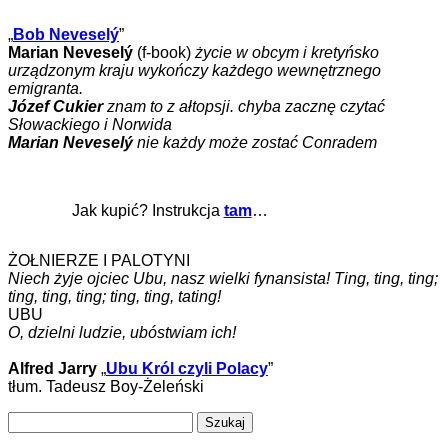
„
Bob Neveselý
”
Marian Neveselý
(f-book)
życie w obcym i kretyńsko
urządzonym kraju wykończy każdego wewnętrznego
emigranta.
Józef Cukier
znam to z ałtopsji. chyba zacznę czytać
Słowackiego i Norwida
Marian Neveselý
nie każdy może zostać Conradem
Jak kupić? Instrukcja
tam
…
ŻOŁNIERZE I PALOTYNI
Niech żyje ojciec Ubu, nasz wielki fynansista! Ting, ting, ting;
ting, ting, ting; ting, ting, tating!
UBU
O, dzielni ludzie, ubóstwiam ich!
Alfred Jarry
„
Ubu Król czyli Polacy
”
tłum. Tadeusz Boy-Żeleński
Szukaj: