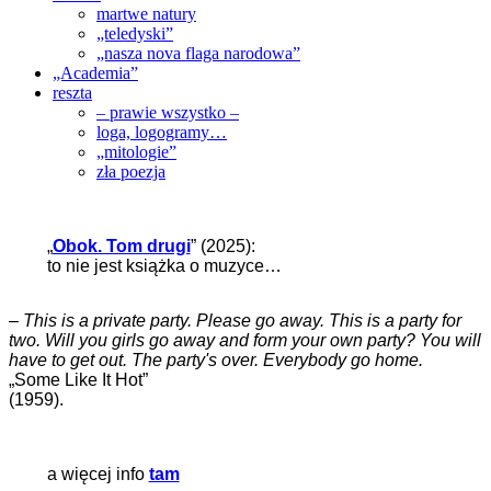
martwe natury
„teledyski”
„nasza nova flaga narodowa”
„Academia”
reszta
– prawie wszystko –
loga, logogramy…
„mitologie”
zła poezja
„
Obok. Tom drugi
” (2025):
to nie jest książka o muzyce…
–
This is a private party. Please go away. This is a party for
two. Will you girls go away and form your own party? You will
have to get out. The party's over. Everybody go home.
„Some Like It Hot”
(1959).
a więcej info
tam