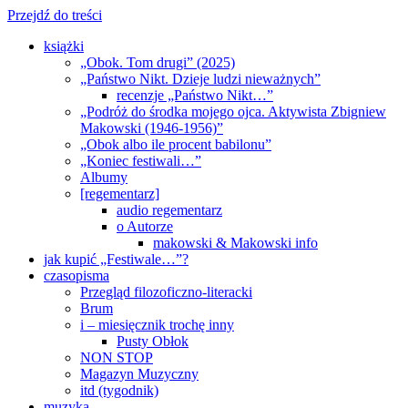
Przejdź do treści
książki
„Obok. Tom drugi” (2025)
„Państwo Nikt. Dzieje ludzi nieważnych”
recenzje „Państwo Nikt…”
„Podróż do środka mojego ojca. Aktywista Zbigniew
Makowski (1946-1956)”
„Obok albo ile procent babilonu”
„Koniec festiwali…”
Albumy
[regementarz]
audio regementarz
o Autorze
makowski & Makowski info
jak kupić „Festiwale…”?
czasopisma
Przegląd filozoficzno-literacki
Brum
i – miesięcznik trochę inny
Pusty Obłok
NON STOP
Magazyn Muzyczny
itd (tygodnik)
muzyka