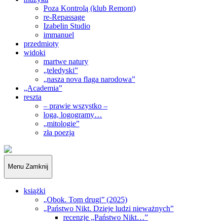
Poza Kontrolą (klub Remont)
re-Repassage
Izabelin Studio
immanuel
przedmioty
widoki
martwe natury
„teledyski”
„nasza nova flaga narodowa”
„Academia”
reszta
– prawie wszystko –
loga, logogramy…
„mitologie”
zła poezja
„Obywatele…”
Menu
Zamknij
książki
„Obok. Tom drugi” (2025)
„Państwo Nikt. Dzieje ludzi nieważnych”
recenzje „Państwo Nikt…”