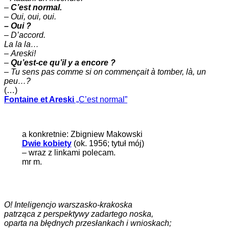
–
C’est normal.
–
Oui, oui, oui.
– Oui ?
– D’accord.
La la la…
–
Areski!
–
Qu’est-ce qu’il y a encore ?
–
Tu sens pas comme si on commençait à tomber, là, un
peu…?
(…)
Fontaine et Areski
„C’est normal”
a konkretnie: Zbigniew Makowski
Dwie kobiety
(ok. 1956; tytuł mój)
– wraz z linkami polecam.
mr m.
O! Inteligencjo warszasko-krakoska
patrząca z perspektywy zadartego noska,
oparta na błędnych przesłankach i wnioskach;