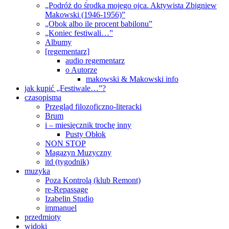
„Podróż do środka mojego ojca. Aktywista Zbigniew
Makowski (1946-1956)”
„Obok albo ile procent babilonu”
„Koniec festiwali…”
Albumy
[regementarz]
audio regementarz
o Autorze
makowski & Makowski info
jak kupić „Festiwale…”?
czasopisma
Przegląd filozoficzno-literacki
Brum
i – miesięcznik trochę inny
Pusty Obłok
NON STOP
Magazyn Muzyczny
itd (tygodnik)
muzyka
Poza Kontrolą (klub Remont)
re-Repassage
Izabelin Studio
immanuel
przedmioty
widoki