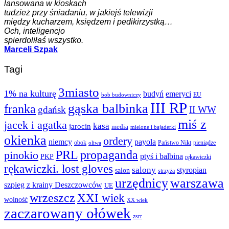
lansowana w kioskach
tudzież przy śniadaniu, w jakiejś telewizji
między kucharzem, księdzem i pedikirzystką…
Och, inteligencjo
spierdoliłaś wszystko.
Marceli Szpak
Tagi
3miasto
1% na kulturę
budyń
emeryci
EU
bob budowniczy
III RP
gąska balbinka
franka
gdańsk
II WW
miś z
jacek i agatka
kasa
jarocin
media
mielone i bajaderki
okienka
ordery
niemcy
payola
obok
Państwo Nikt
pieniądze
oliwa
PRL
propaganda
pinokio
ptyś i balbina
PKP
rękawiczki
rękawiczki. lost gloves
salony
styropian
salon
strzyża
urzędnicy
warszawa
szpieg z krainy Deszczowców
UE
wrzeszcz
XXI wiek
wolność
XX wiek
zaczarowany ołówek
zsrr