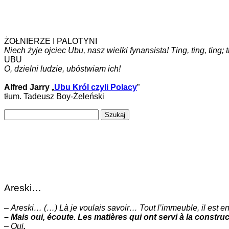
ŻOŁNIERZE I PALOTYNI
Niech żyje ojciec Ubu, nasz wielki fynansista! Ting, ting, ting; ting
UBU
O, dzielni ludzie, ubóstwiam ich!
Alfred Jarry
„
Ubu Król czyli Polacy
”
tłum. Tadeusz Boy-Żeleński
Szukaj:
Areski…
–
Areski… (…) Là je voulais savoir… Tout l’immeuble, il est en 
– Mais oui, écoute. Les matières qui ont servi à la constr
–
Oui
.