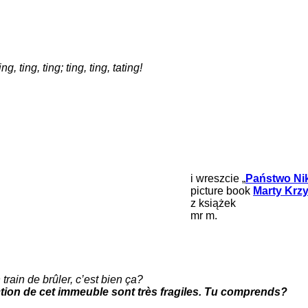
, ting, ting; ting, ting, tating!
i wreszcie „
Państwo Nik
picture book
Marty Krzy
z książek
mr m.
train de brûler, c’est bien ça?
uction de cet immeuble sont très fragiles. Tu comprends?