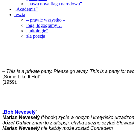
„nasza nova flaga narodowa”
„Academia”
reszta
– prawie wszystko –
loga, logogramy…
„mitologie”
zła poezja
–
This is a private party. Please go away. This is a party for 
„Some Like It Hot”
(1959).
„
Bob Neveselý
”
Marian Neveselý
(f-book)
życie w obcym i kretyńsko urządz
Józef Cukier
znam to z ałtopsji. chyba zacznę czytać Słowac
Marian Neveselý
nie każdy może zostać Conradem