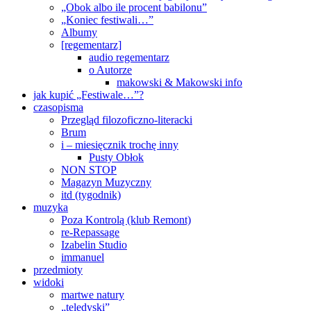
„Obok albo ile procent babilonu”
„Koniec festiwali…”
Albumy
[regementarz]
audio regementarz
o Autorze
makowski & Makowski info
jak kupić „Festiwale…”?
czasopisma
Przegląd filozoficzno-literacki
Brum
i – miesięcznik trochę inny
Pusty Obłok
NON STOP
Magazyn Muzyczny
itd (tygodnik)
muzyka
Poza Kontrolą (klub Remont)
re-Repassage
Izabelin Studio
immanuel
przedmioty
widoki
martwe natury
„teledyski”