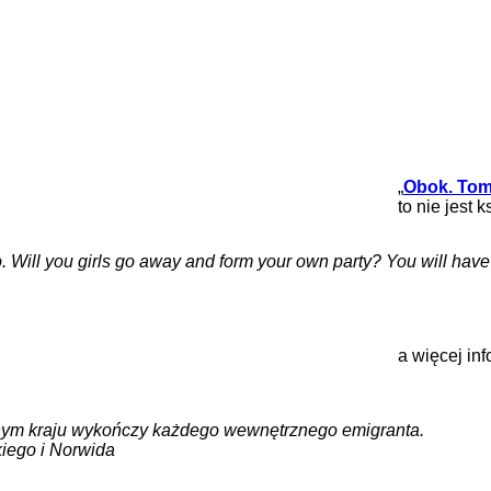
„
Obok. Tom
to nie jest
two. Will you girls go away and form your own party? You will hav
a więcej in
onym kraju wykończy każdego wewnętrznego emigranta.
kiego i Norwida