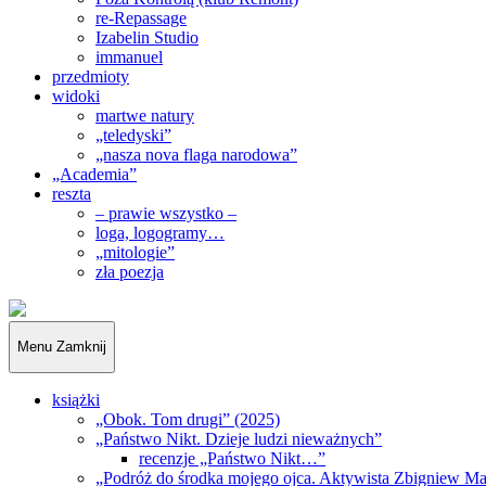
re-Repassage
Izabelin Studio
immanuel
przedmioty
widoki
martwe natury
„teledyski”
„nasza nova flaga narodowa”
„Academia”
reszta
– prawie wszystko –
loga, logogramy…
„mitologie”
zła poezja
„Obywatele…”
Menu
Zamknij
książki
„Obok. Tom drugi” (2025)
„Państwo Nikt. Dzieje ludzi nieważnych”
recenzje „Państwo Nikt…”
„Podróż do środka mojego ojca. Aktywista Zbigniew M