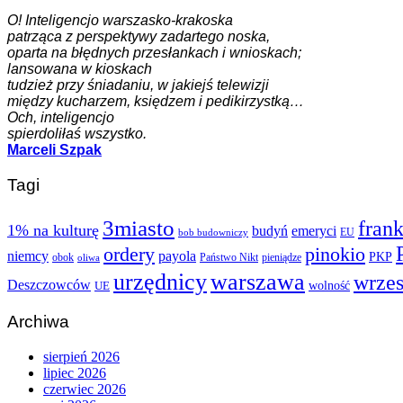
O! Inteligencjo warszasko-krakoska
patrząca z perspektywy zadartego noska,
oparta na błędnych przesłankach i wnioskach;
lansowana w kioskach
tudzież przy śniadaniu, w jakiejś telewizji
między kucharzem, księdzem i pedikirzystką…
Och, inteligencjo
spierdoliłaś wszystko.
Marceli Szpak
Tagi
3miasto
fran
1% na kulturę
budyń
emeryci
EU
bob budowniczy
ordery
pinokio
niemcy
payola
PKP
obok
Państwo Nikt
pieniądze
oliwa
urzędnicy
warszawa
wrze
Deszczowców
wolność
UE
Archiwa
sierpień 2026
lipiec 2026
czerwiec 2026