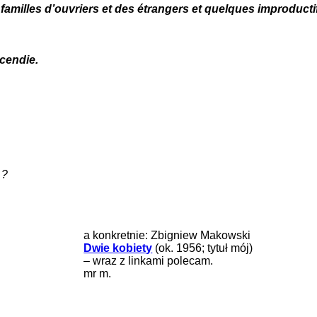
 familles d’ouvriers et des étrangers et quelques improducti
cendie.
…?
a konkretnie: Zbigniew Makowski
Dwie kobiety
(ok. 1956; tytuł mój)
– wraz z linkami polecam.
mr m.