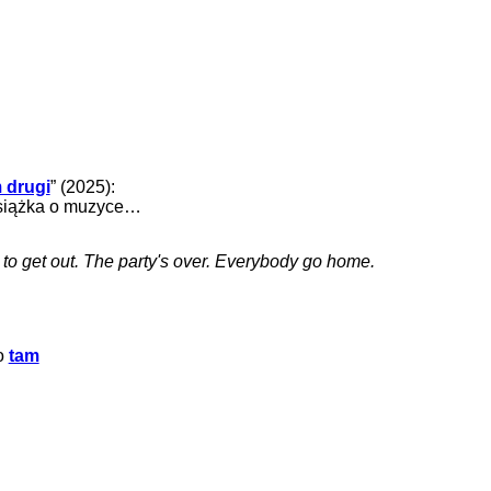
 drugi
” (2025):
 książka o muzyce…
e to get out. The party's over. Everybody go home.
fo
tam