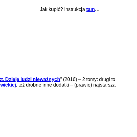
Jak kupić? Instrukcja
tam
…
t. Dzieje ludzi nieważnych
” (2016) – 2 tomy: drugi to
wickiej
, też drobne inne dodatki – (prawie) najstarsza