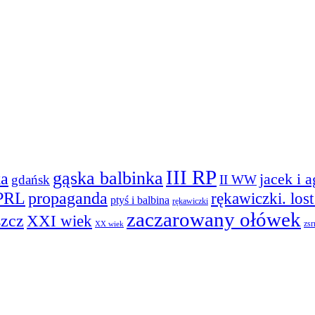
III RP
gąska balbinka
ka
jacek i 
gdańsk
II WW
PRL
propaganda
rękawiczki. los
ptyś i balbina
rękawiczki
zaczarowany ołówek
szcz
XXI wiek
zsr
XX wiek