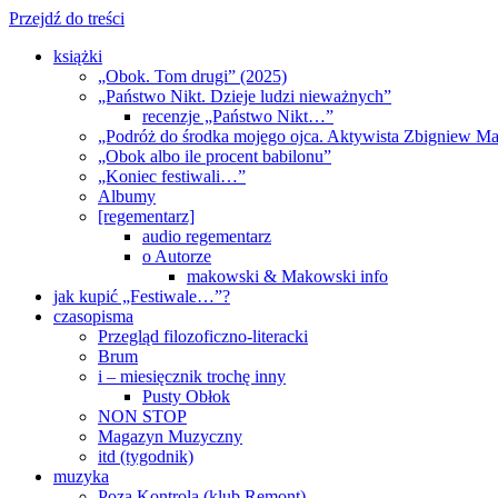
Przejdź do treści
książki
„Obok. Tom drugi” (2025)
„Państwo Nikt. Dzieje ludzi nieważnych”
recenzje „Państwo Nikt…”
„Podróż do środka mojego ojca. Aktywista Zbigniew M
„Obok albo ile procent babilonu”
„Koniec festiwali…”
Albumy
[regementarz]
audio regementarz
o Autorze
makowski & Makowski info
jak kupić „Festiwale…”?
czasopisma
Przegląd filozoficzno-literacki
Brum
i – miesięcznik trochę inny
Pusty Obłok
NON STOP
Magazyn Muzyczny
itd (tygodnik)
muzyka
Poza Kontrolą (klub Remont)