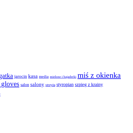
miś z okienka
agatka
kasa
jarocin
media
mielone i bajaderki
t gloves
salony
szpieg z krainy
styropian
salon
strzyża
r