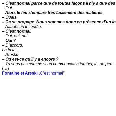
– C’est normal parce que de toutes façons il n’y a que des
–
Oui
.
– Alors le feu s’empare très facilement des matières.
–
Ouais
.
– Ça se propage. Nous sommes donc en présence d’un in
– Aaaah. un incendie.
–
C’est normal.
–
Oui, oui, oui.
– Oui ?
– D’accord.
La la la…
–
Areski!
–
Qu’est-ce qu’il y a encore ?
–
Tu sens pas comme si on commençait à tomber, là, un peu
(…)
Fontaine et Areski
„C’est normal”