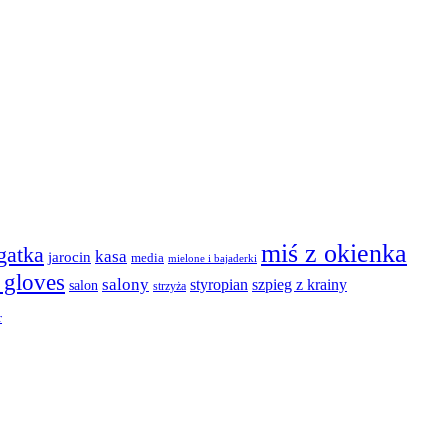
miś z okienka
agatka
kasa
jarocin
media
mielone i bajaderki
t gloves
salony
szpieg z krainy
styropian
salon
strzyża
r