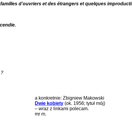
 familles d’ouvriers et des étrangers et quelques improducti
cendie.
…?
a konkretnie: Zbigniew Makowski
Dwie kobiety
(ok. 1956; tytuł mój)
– wraz z linkami polecam.
mr m.