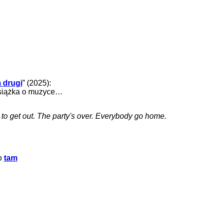
 drugi
” (2025):
 książka o muzyce…
e to get out. The party's over. Everybody go home.
fo
tam