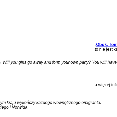
„
Obok. Tom
to nie jest
two. Will you girls go away and form your own party? You will hav
a więcej in
onym kraju wykończy każdego wewnętrznego emigranta.
kiego i Norwida