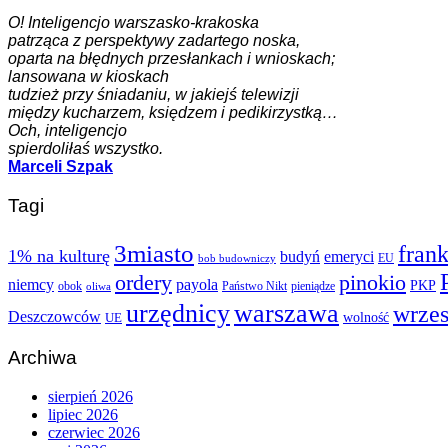
O! Inteligencjo warszasko-krakoska
patrząca z perspektywy zadartego noska,
oparta na błędnych przesłankach i wnioskach;
lansowana w kioskach
tudzież przy śniadaniu, w jakiejś telewizji
między kucharzem, księdzem i pedikirzystką…
Och, inteligencjo
spierdoliłaś wszystko.
Marceli Szpak
Tagi
3miasto
fran
1% na kulturę
budyń
emeryci
EU
bob budowniczy
ordery
pinokio
niemcy
payola
PKP
obok
Państwo Nikt
pieniądze
oliwa
urzędnicy
warszawa
wrze
Deszczowców
wolność
UE
Archiwa
sierpień 2026
lipiec 2026
czerwiec 2026