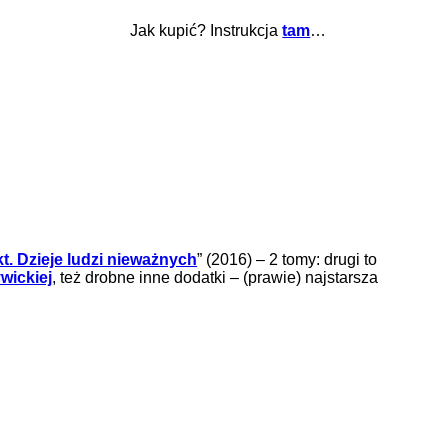
Jak kupić? Instrukcja
tam
…
t. Dzieje ludzi nieważnych
” (2016) – 2 tomy: drugi to
wickiej
, też drobne inne dodatki – (prawie) najstarsza