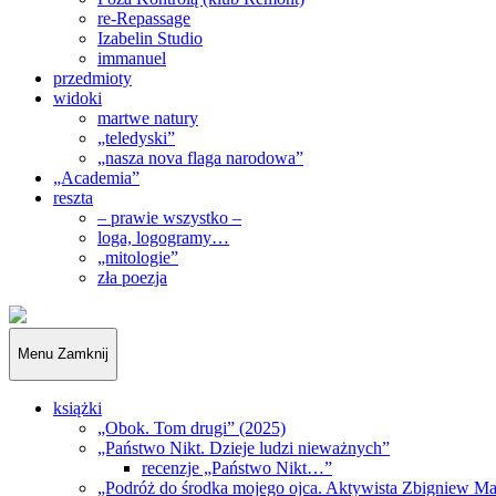
re-Repassage
Izabelin Studio
immanuel
przedmioty
widoki
martwe natury
„teledyski”
„nasza nova flaga narodowa”
„Academia”
reszta
– prawie wszystko –
loga, logogramy…
„mitologie”
zła poezja
„Obywatele…”
Menu
Zamknij
książki
„Obok. Tom drugi” (2025)
„Państwo Nikt. Dzieje ludzi nieważnych”
recenzje „Państwo Nikt…”
„Podróż do środka mojego ojca. Aktywista Zbigniew M