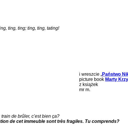
, ting, ting; ting, ting, tating!
i wreszcie „
Państwo Nik
picture book
Marty Krzy
z książek
mr m.
train de brûler, c’est bien ça?
uction de cet immeuble sont très fragiles. Tu comprends?