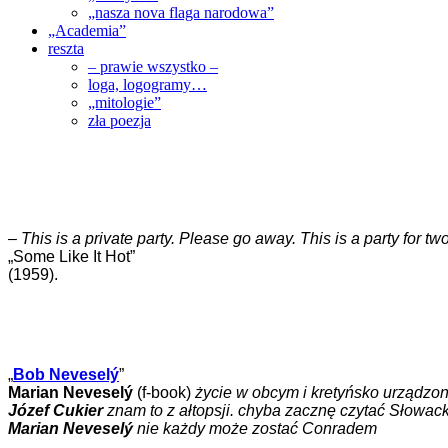
„nasza nova flaga narodowa”
„Academia”
reszta
– prawie wszystko –
loga, logogramy…
„mitologie”
zła poezja
–
This is a private party. Please go away. This is a party for 
„Some Like It Hot”
(1959).
„
Bob Neveselý
”
Marian Neveselý
(f-book)
życie w obcym i kretyńsko urządz
Józef Cukier
znam to z ałtopsji. chyba zacznę czytać Słowac
Marian Neveselý
nie każdy może zostać Conradem