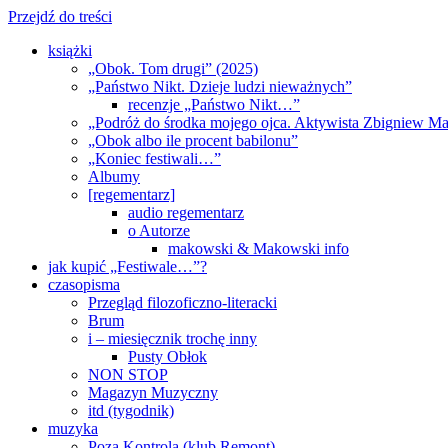
Przejdź do treści
książki
„Obok. Tom drugi” (2025)
„Państwo Nikt. Dzieje ludzi nieważnych”
recenzje „Państwo Nikt…”
„Podróż do środka mojego ojca. Aktywista Zbigniew M
„Obok albo ile procent babilonu”
„Koniec festiwali…”
Albumy
[regementarz]
audio regementarz
o Autorze
makowski & Makowski info
jak kupić „Festiwale…”?
czasopisma
Przegląd filozoficzno-literacki
Brum
i – miesięcznik trochę inny
Pusty Obłok
NON STOP
Magazyn Muzyczny
itd (tygodnik)
muzyka
Poza Kontrolą (klub Remont)