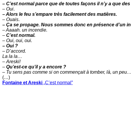
– C’est normal parce que de toutes façons il n’y a que des
–
Oui
.
– Alors le feu s’empare très facilement des matières.
–
Ouais
.
– Ça se propage. Nous sommes donc en présence d’un in
– Aaaah. un incendie.
–
C’est normal.
–
Oui, oui, oui.
– Oui ?
– D’accord.
La la la…
–
Areski!
–
Qu’est-ce qu’il y a encore ?
–
Tu sens pas comme si on commençait à tomber, là, un peu
(…)
Fontaine et Areski
„C’est normal”