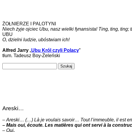
ŻOŁNIERZE I PALOTYNI
Niech żyje ojciec Ubu, nasz wielki fynansista! Ting, ting, ting; ting
UBU
O, dzielni ludzie, ubóstwiam ich!
Alfred Jarry
„
Ubu Król czyli Polacy
”
tłum. Tadeusz Boy-Żeleński
Szukaj:
Areski…
–
Areski… (…) Là je voulais savoir… Tout l’immeuble, il est en 
– Mais oui, écoute. Les matières qui ont servi à la constr
–
Oui
.