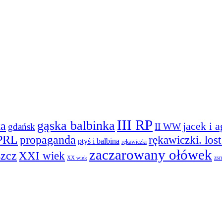
III RP
gąska balbinka
ka
jacek i 
gdańsk
II WW
PRL
propaganda
rękawiczki. los
ptyś i balbina
rękawiczki
zaczarowany ołówek
szcz
XXI wiek
zsr
XX wiek