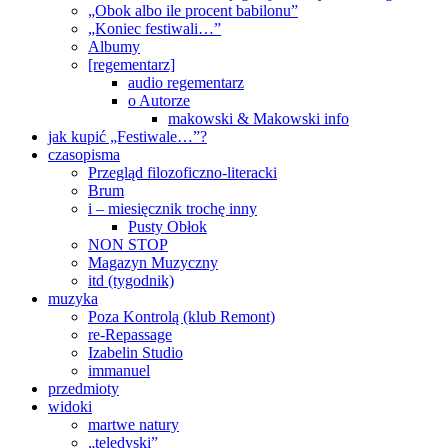
„Obok albo ile procent babilonu”
„Koniec festiwali…”
Albumy
[regementarz]
audio regementarz
o Autorze
makowski & Makowski info
jak kupić „Festiwale…”?
czasopisma
Przegląd filozoficzno-literacki
Brum
i – miesięcznik trochę inny
Pusty Obłok
NON STOP
Magazyn Muzyczny
itd (tygodnik)
muzyka
Poza Kontrolą (klub Remont)
re-Repassage
Izabelin Studio
immanuel
przedmioty
widoki
martwe natury
„teledyski”