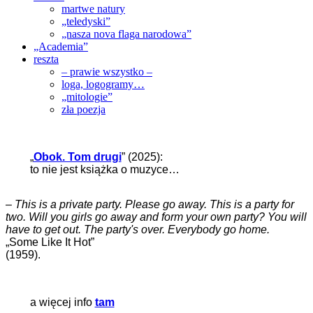
martwe natury
„teledyski”
„nasza nova flaga narodowa”
„Academia”
reszta
– prawie wszystko –
loga, logogramy…
„mitologie”
zła poezja
„
Obok. Tom drugi
” (2025):
to nie jest książka o muzyce…
–
This is a private party. Please go away. This is a party for
two. Will you girls go away and form your own party? You will
have to get out. The party's over. Everybody go home.
„Some Like It Hot”
(1959).
a więcej info
tam