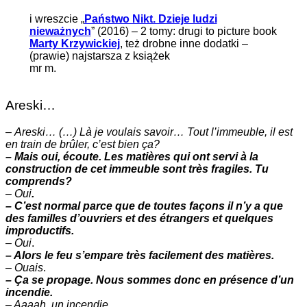
i wreszcie „
Państwo Nikt. Dzieje ludzi
nieważnych
” (2016) – 2 tomy: drugi to picture book
Marty Krzywickiej
, też drobne inne dodatki –
(prawie) najstarsza z książek
mr m.
Areski…
–
Areski… (…) Là je voulais savoir… Tout l’immeuble, il est
en train de brûler, c’est bien ça?
– Mais oui, écoute. Les matières qui ont servi à la
construction de cet immeuble sont très fragiles. Tu
comprends?
–
Oui
.
– C’est normal parce que de toutes façons il n’y a que
des familles d’ouvriers et des étrangers et quelques
improductifs.
–
Oui
.
– Alors le feu s’empare très facilement des matières.
–
Ouais
.
– Ça se propage. Nous sommes donc en présence d’un
incendie.
– Aaaah. un incendie.