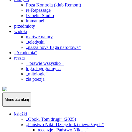
Poza Kontrolą (klub Remont)
re-Repassage
Izabelin Studio
immanuel
przedmioty
widoki
martwe natury
„teledyski”
„nasza nova flaga narodowa”
„Academia”
reszta
– prawie wszystko –
loga, logogramy…
„mitologie”
zła poezja
„Obywatele…”
Menu
Zamknij
książki
„Obok. Tom drugi” (2025)
„Państwo Nikt. Dzieje ludzi nieważnych”
recenzje „Państwo Nikt…”