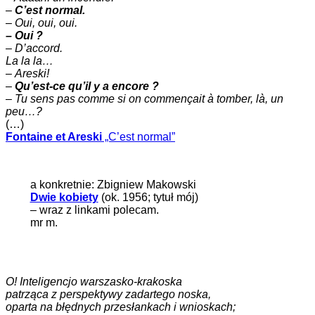
–
C’est normal.
–
Oui, oui, oui.
– Oui ?
– D’accord.
La la la…
–
Areski!
–
Qu’est-ce qu’il y a encore ?
–
Tu sens pas comme si on commençait à tomber, là, un
peu…?
(…)
Fontaine et Areski
„C’est normal”
a konkretnie: Zbigniew Makowski
Dwie kobiety
(ok. 1956; tytuł mój)
– wraz z linkami polecam.
mr m.
O! Inteligencjo warszasko-krakoska
patrząca z perspektywy zadartego noska,
oparta na błędnych przesłankach i wnioskach;