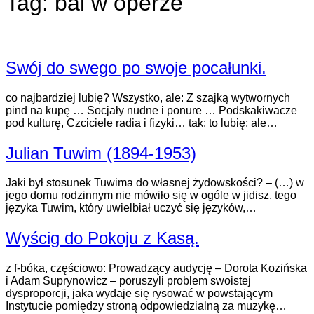
Tag:
bal w operze
Swój do swego po swoje pocałunki.
co najbardziej lubię? Wszystko, ale: Z szajką wytwornych
pind na kupę … Socjały nudne i ponure … Podskakiwacze
pod kulturę, Czciciele radia i fizyki… tak: to lubię; ale…
Julian Tuwim (1894-1953)
Jaki był stosunek Tuwima do własnej żydowskości? – (…) w
jego domu rodzinnym nie mówiło się w ogóle w jidisz, tego
języka Tuwim, który uwielbiał uczyć się języków,…
Wyścig do Pokoju z Kasą.
z f-bóka, częściowo: Prowadzący audycję – Dorota Kozińska
i Adam Suprynowicz – poruszyli problem swoistej
dysproporcji, jaka wydaje się rysować w powstającym
Instytucie pomiędzy stroną odpowiedzialną za muzykę…