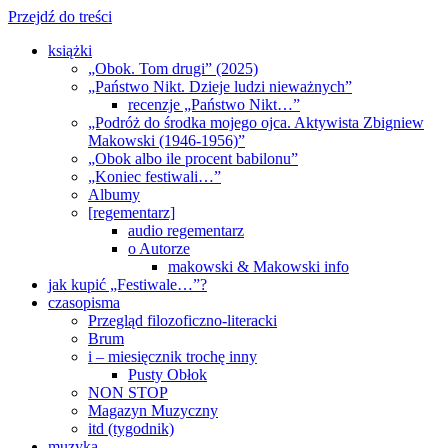
Przejdź do treści
książki
„Obok. Tom drugi” (2025)
„Państwo Nikt. Dzieje ludzi nieważnych”
recenzje „Państwo Nikt…”
„Podróż do środka mojego ojca. Aktywista Zbigniew
Makowski (1946-1956)”
„Obok albo ile procent babilonu”
„Koniec festiwali…”
Albumy
[regementarz]
audio regementarz
o Autorze
makowski & Makowski info
jak kupić „Festiwale…”?
czasopisma
Przegląd filozoficzno-literacki
Brum
i – miesięcznik trochę inny
Pusty Obłok
NON STOP
Magazyn Muzyczny
itd (tygodnik)
muzyka