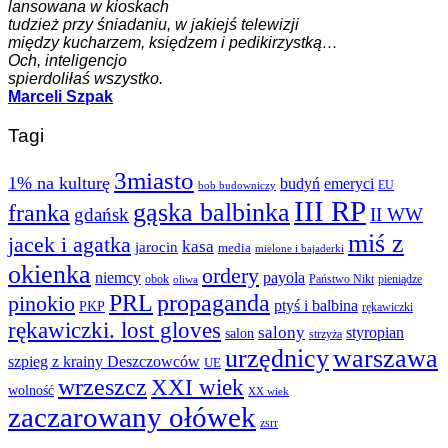
lansowana w kioskach
tudzież przy śniadaniu, w jakiejś telewizji
między kucharzem, księdzem i pedikirzystką…
Och, inteligencjo
spierdoliłaś wszystko.
Marceli Szpak
Tagi
3miasto
1% na kulturę
budyń
emeryci
EU
bob budowniczy
III RP
gąska balbinka
franka
gdańsk
II WW
miś z
jacek i agatka
kasa
jarocin
media
mielone i bajaderki
okienka
ordery
niemcy
payola
obok
Państwo Nikt
pieniądze
oliwa
PRL
propaganda
pinokio
ptyś i balbina
PKP
rękawiczki
rękawiczki. lost gloves
salony
styropian
salon
strzyża
urzędnicy
warszawa
szpieg z krainy Deszczowców
UE
wrzeszcz
XXI wiek
wolność
XX wiek
zaczarowany ołówek
zsrr