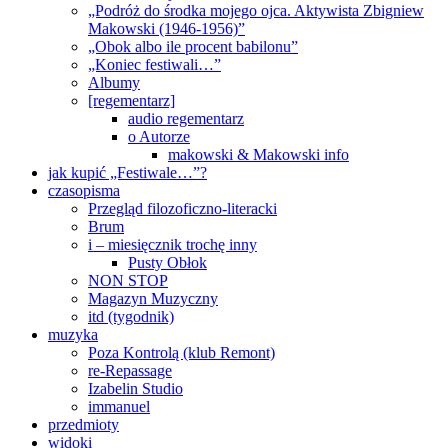
„Podróż do środka mojego ojca. Aktywista Zbigniew
Makowski (1946-1956)”
„Obok albo ile procent babilonu”
„Koniec festiwali…”
Albumy
[regementarz]
audio regementarz
o Autorze
makowski & Makowski info
jak kupić „Festiwale…”?
czasopisma
Przegląd filozoficzno-literacki
Brum
i – miesięcznik trochę inny
Pusty Obłok
NON STOP
Magazyn Muzyczny
itd (tygodnik)
muzyka
Poza Kontrolą (klub Remont)
re-Repassage
Izabelin Studio
immanuel
przedmioty
widoki