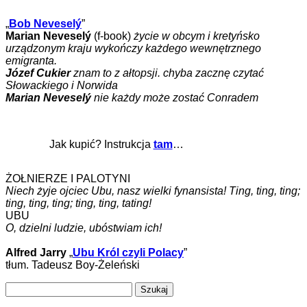
„
Bob Neveselý
”
Marian Neveselý
(f-book)
życie w obcym i kretyńsko
urządzonym kraju wykończy każdego wewnętrznego
emigranta.
Józef Cukier
znam to z ałtopsji. chyba zacznę czytać
Słowackiego i Norwida
Marian Neveselý
nie każdy może zostać Conradem
Jak kupić? Instrukcja
tam
…
ŻOŁNIERZE I PALOTYNI
Niech żyje ojciec Ubu, nasz wielki fynansista! Ting, ting, ting;
ting, ting, ting; ting, ting, tating!
UBU
O, dzielni ludzie, ubóstwiam ich!
Alfred Jarry
„
Ubu Król czyli Polacy
”
tłum. Tadeusz Boy-Żeleński
Szukaj: