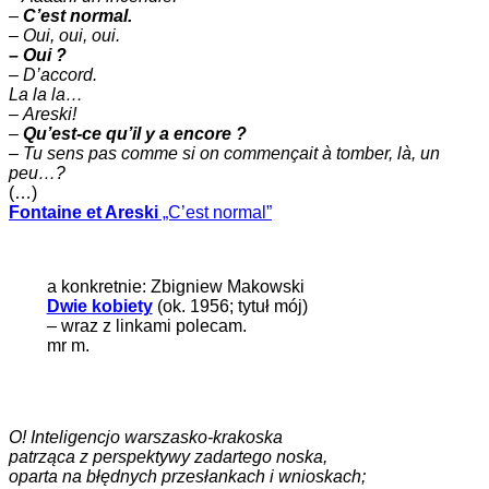
–
C’est normal.
–
Oui, oui, oui.
– Oui ?
– D’accord.
La la la…
–
Areski!
–
Qu’est-ce qu’il y a encore ?
–
Tu sens pas comme si on commençait à tomber, là, un
peu…?
(…)
Fontaine et Areski
„C’est normal”
a konkretnie: Zbigniew Makowski
Dwie kobiety
(ok. 1956; tytuł mój)
– wraz z linkami polecam.
mr m.
O! Inteligencjo warszasko-krakoska
patrząca z perspektywy zadartego noska,
oparta na błędnych przesłankach i wnioskach;