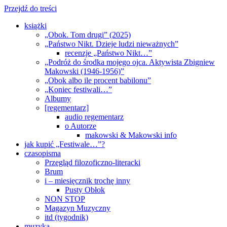
Przejdź do treści
książki
„Obok. Tom drugi” (2025)
„Państwo Nikt. Dzieje ludzi nieważnych”
recenzje „Państwo Nikt…”
„Podróż do środka mojego ojca. Aktywista Zbigniew
Makowski (1946-1956)”
„Obok albo ile procent babilonu”
„Koniec festiwali…”
Albumy
[regementarz]
audio regementarz
o Autorze
makowski & Makowski info
jak kupić „Festiwale…”?
czasopisma
Przegląd filozoficzno-literacki
Brum
i – miesięcznik trochę inny
Pusty Obłok
NON STOP
Magazyn Muzyczny
itd (tygodnik)
muzyka