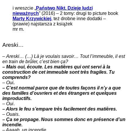
i wreszcie „
Państwo Nikt. Dzieje ludzi
nieważnych
” (2016) – 2 tomy: drugi to picture book
Marty Krzywickiej
, też drobne inne dodatki –
(prawie) najstarsza z książek
mr m.
Areski…
–
Areski… (…) Là je voulais savoir… Tout l’immeuble, il est
en train de brûler, c’est bien ça?
– Mais oui, écoute. Les matières qui ont servi à la
construction de cet immeuble sont très fragiles. Tu
comprends?
–
Oui
.
– C’est normal parce que de toutes façons il n’y a que
des familles d’ouvriers et des étrangers et quelques
improductifs.
–
Oui
.
– Alors le feu s’empare très facilement des matières.
–
Ouais
.
– Ça se propage. Nous sommes donc en présence d’un
incendie.
– Aaaah. un incendie.