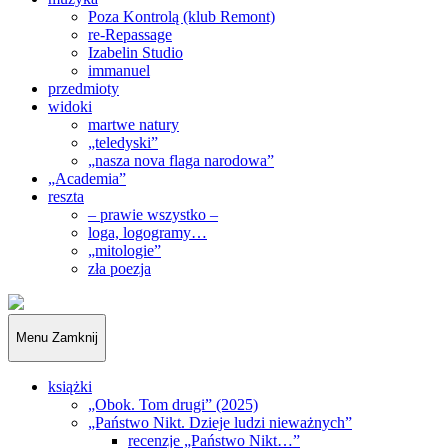
Poza Kontrolą (klub Remont)
re-Repassage
Izabelin Studio
immanuel
przedmioty
widoki
martwe natury
„teledyski”
„nasza nova flaga narodowa”
„Academia”
reszta
– prawie wszystko –
loga, logogramy…
„mitologie”
zła poezja
„Obywatele…”
Menu
Zamknij
książki
„Obok. Tom drugi” (2025)
„Państwo Nikt. Dzieje ludzi nieważnych”
recenzje „Państwo Nikt…”