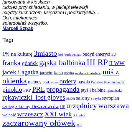
lansowana w kioskach
tudzież przy śniadaniu, w jakiejś telewizji
między kucharzem, księdzem i pedikirzystką…
Och, inteligencjo
spierdoliłaś wszystko.
Marceli Szpak
Tagi
3miasto
1% na kulturę
budyń
emeryci
EU
bob budowniczy
III RP
gąska balbinka
franka
gdańsk
II WW
miś z
jacek i agatka
kasa
jarocin
media
mielone i bajaderki
okienka
ordery
niemcy
payola
obok
Państwo Nikt
pieniądze
oliwa
PRL
propaganda
pinokio
ptyś i balbina
PKP
rękawiczki
rękawiczki. lost gloves
salony
styropian
salon
strzyża
urzędnicy
warszawa
szpieg z krainy Deszczowców
UE
wrzeszcz
XXI wiek
wolność
XX wiek
zaczarowany ołówek
zsrr