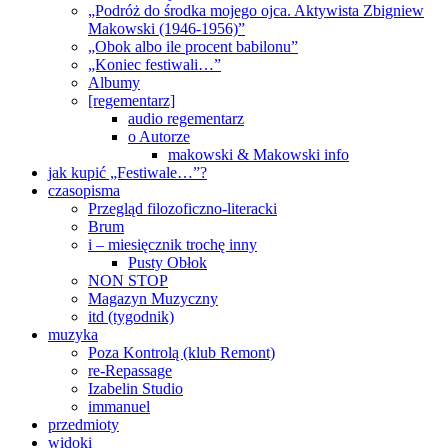
„Podróż do środka mojego ojca. Aktywista Zbigniew
Makowski (1946-1956)”
„Obok albo ile procent babilonu”
„Koniec festiwali…”
Albumy
[regementarz]
audio regementarz
o Autorze
makowski & Makowski info
jak kupić „Festiwale…”?
czasopisma
Przegląd filozoficzno-literacki
Brum
i – miesięcznik trochę inny
Pusty Obłok
NON STOP
Magazyn Muzyczny
itd (tygodnik)
muzyka
Poza Kontrolą (klub Remont)
re-Repassage
Izabelin Studio
immanuel
przedmioty
widoki