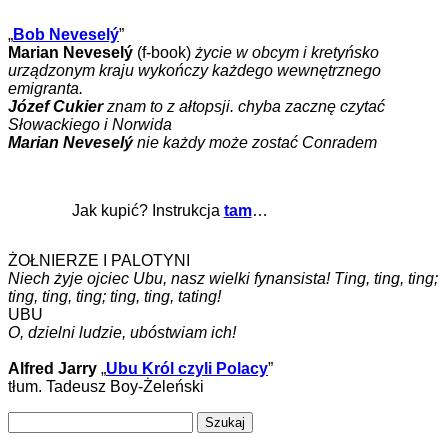
„
Bob Neveselý
”
Marian Neveselý
(f-book)
życie w obcym i kretyńsko
urządzonym kraju wykończy każdego wewnętrznego
emigranta.
Józef Cukier
znam to z ałtopsji. chyba zacznę czytać
Słowackiego i Norwida
Marian Neveselý
nie każdy może zostać Conradem
Jak kupić? Instrukcja
tam
…
ŻOŁNIERZE I PALOTYNI
Niech żyje ojciec Ubu, nasz wielki fynansista! Ting, ting, ting;
ting, ting, ting; ting, ting, tating!
UBU
O, dzielni ludzie, ubóstwiam ich!
Alfred Jarry
„
Ubu Król czyli Polacy
”
tłum. Tadeusz Boy-Żeleński
Szukaj: