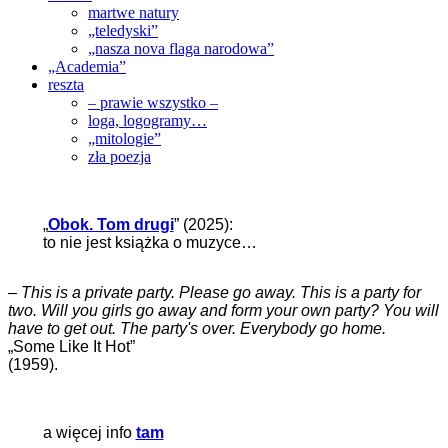
martwe natury
„teledyski”
„nasza nova flaga narodowa”
„Academia”
reszta
– prawie wszystko –
loga, logogramy…
„mitologie”
zła poezja
„
Obok. Tom drugi
” (2025):
to nie jest książka o muzyce…
–
This is a private party. Please go away. This is a party for
two. Will you girls go away and form your own party? You will
have to get out. The party's over. Everybody go home.
„Some Like It Hot”
(1959).
a więcej info
tam