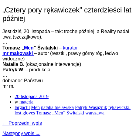
„Cztery pory rękawiczek” czterdzieści lat
później
Jest dziś, 20 listopada – tak: trochę później. a Reality nadal
trwa (szczątkowo).
…
Tomasz „
Men
” Świtalski
–
kurator
mr makowski
– autor (resztki, prawy górny róg, ledwo
widoczne)
Natalia B.
(okazjonalne interwencje)
Patryk W.
– produkcja
…
dobranoc Państwu
mr m.
20 listopada 2019
w
materia
largactil
Men
natalia bielawska
Patryk Wasążnik
rękawiczki.
lost gloves
Tomasz „Men” Świtalski
warszawa
← Poprzedni wpis
Następny wpis →