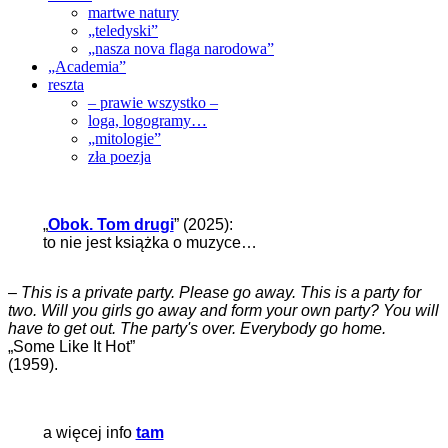
martwe natury
„teledyski”
„nasza nova flaga narodowa”
„Academia”
reszta
– prawie wszystko –
loga, logogramy…
„mitologie”
zła poezja
„
Obok. Tom drugi
” (2025):
to nie jest książka o muzyce…
–
This is a private party. Please go away. This is a party for
two. Will you girls go away and form your own party? You will
have to get out. The party's over. Everybody go home.
„Some Like It Hot”
(1959).
a więcej info
tam