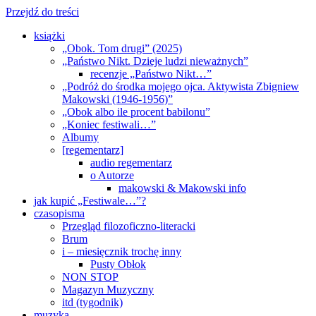
Przejdź do treści
książki
„Obok. Tom drugi” (2025)
„Państwo Nikt. Dzieje ludzi nieważnych”
recenzje „Państwo Nikt…”
„Podróż do środka mojego ojca. Aktywista Zbigniew
Makowski (1946-1956)”
„Obok albo ile procent babilonu”
„Koniec festiwali…”
Albumy
[regementarz]
audio regementarz
o Autorze
makowski & Makowski info
jak kupić „Festiwale…”?
czasopisma
Przegląd filozoficzno-literacki
Brum
i – miesięcznik trochę inny
Pusty Obłok
NON STOP
Magazyn Muzyczny
itd (tygodnik)
muzyka