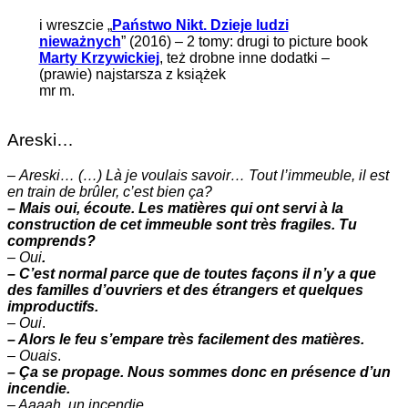
i wreszcie „
Państwo Nikt. Dzieje ludzi
nieważnych
” (2016) – 2 tomy: drugi to picture book
Marty Krzywickiej
, też drobne inne dodatki –
(prawie) najstarsza z książek
mr m.
Areski…
–
Areski… (…) Là je voulais savoir… Tout l’immeuble, il est
en train de brûler, c’est bien ça?
– Mais oui, écoute. Les matières qui ont servi à la
construction de cet immeuble sont très fragiles. Tu
comprends?
–
Oui
.
– C’est normal parce que de toutes façons il n’y a que
des familles d’ouvriers et des étrangers et quelques
improductifs.
–
Oui
.
– Alors le feu s’empare très facilement des matières.
–
Ouais
.
– Ça se propage. Nous sommes donc en présence d’un
incendie.
– Aaaah. un incendie.