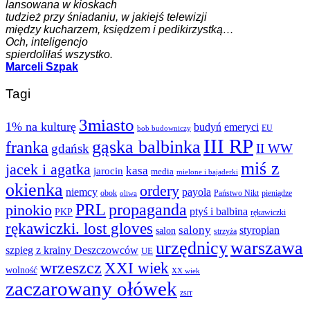
lansowana w kioskach
tudzież przy śniadaniu, w jakiejś telewizji
między kucharzem, księdzem i pedikirzystką…
Och, inteligencjo
spierdoliłaś wszystko.
Marceli Szpak
Tagi
3miasto
1% na kulturę
budyń
emeryci
EU
bob budowniczy
III RP
gąska balbinka
franka
gdańsk
II WW
miś z
jacek i agatka
kasa
jarocin
media
mielone i bajaderki
okienka
ordery
niemcy
payola
obok
Państwo Nikt
pieniądze
oliwa
PRL
propaganda
pinokio
ptyś i balbina
PKP
rękawiczki
rękawiczki. lost gloves
salony
styropian
salon
strzyża
urzędnicy
warszawa
szpieg z krainy Deszczowców
UE
wrzeszcz
XXI wiek
wolność
XX wiek
zaczarowany ołówek
zsrr