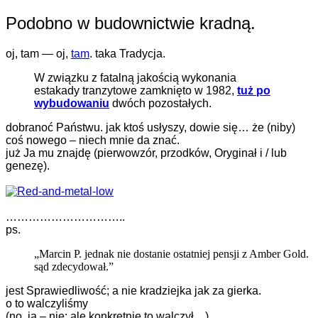
Podobno w budownictwie kradną.
oj, tam — oj,
tam
. taka Tradycja.
W związku z fatalną jakością wykonania
estakady tranzytowe zamknięto w 1982,
tuż po
wybudowaniu
dwóch pozostałych.
dobranoć Państwu. jak ktoś usłyszy, dowie się… że (niby)
coś nowego – niech mnie da znać.
już Ja mu znajdę (pierwowzór, przodków, Oryginał i / lub
genezę).
…………………………..
ps.
„Marcin P. jednak nie dostanie ostatniej pensji z Amber Gold.
sąd zdecydował.”
jest Sprawiedliwość; a nie kradziejka jak za gierka.
o to walczyliśmy
(no, ja – nie: ale konkretnie to walczył…)