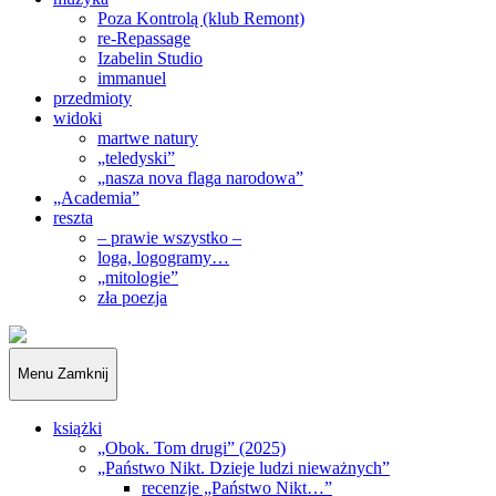
Poza Kontrolą (klub Remont)
re-Repassage
Izabelin Studio
immanuel
przedmioty
widoki
martwe natury
„teledyski”
„nasza nova flaga narodowa”
„Academia”
reszta
– prawie wszystko –
loga, logogramy…
„mitologie”
zła poezja
„Obywatele…”
Menu
Zamknij
książki
„Obok. Tom drugi” (2025)
„Państwo Nikt. Dzieje ludzi nieważnych”
recenzje „Państwo Nikt…”