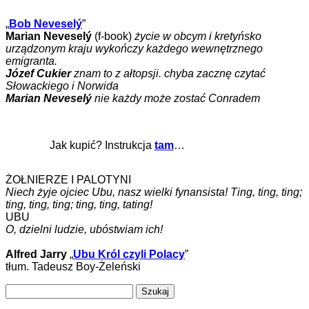
„
Bob Neveselý
”
Marian Neveselý
(f-book)
życie w obcym i kretyńsko
urządzonym kraju wykończy każdego wewnętrznego
emigranta.
Józef Cukier
znam to z ałtopsji. chyba zacznę czytać
Słowackiego i Norwida
Marian Neveselý
nie każdy może zostać Conradem
Jak kupić? Instrukcja
tam
…
ŻOŁNIERZE I PALOTYNI
Niech żyje ojciec Ubu, nasz wielki fynansista! Ting, ting, ting;
ting, ting, ting; ting, ting, tating!
UBU
O, dzielni ludzie, ubóstwiam ich!
Alfred Jarry
„
Ubu Król czyli Polacy
”
tłum. Tadeusz Boy-Żeleński
Szukaj: