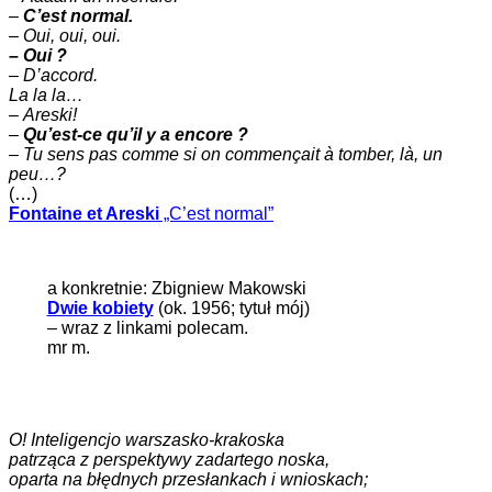
–
C’est normal.
–
Oui, oui, oui.
– Oui ?
– D’accord.
La la la…
–
Areski!
–
Qu’est-ce qu’il y a encore ?
–
Tu sens pas comme si on commençait à tomber, là, un
peu…?
(…)
Fontaine et Areski
„C’est normal”
a konkretnie: Zbigniew Makowski
Dwie kobiety
(ok. 1956; tytuł mój)
– wraz z linkami polecam.
mr m.
O! Inteligencjo warszasko-krakoska
patrząca z perspektywy zadartego noska,
oparta na błędnych przesłankach i wnioskach;