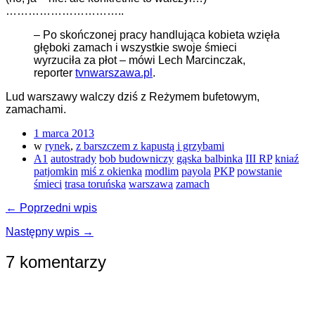
…………………………..
– Po skończonej pracy handlująca kobieta wzięła
głęboki zamach i wszystkie swoje śmieci
wyrzuciła za płot – mówi Lech Marcinczak,
reporter
tvnwarszawa.pl
.
Lud warszawy walczy dziś z Reżymem bufetowym,
zamachami.
1 marca 2013
w
rynek
,
z barszczem z kapustą i grzybami
A1
autostrady
bob budowniczy
gąska balbinka
III RP
kniaź
patjomkin
miś z okienka
modlim
payola
PKP
powstanie
śmieci
trasa toruńska
warszawa
zamach
← Poprzedni wpis
Następny wpis →
7 komentarzy