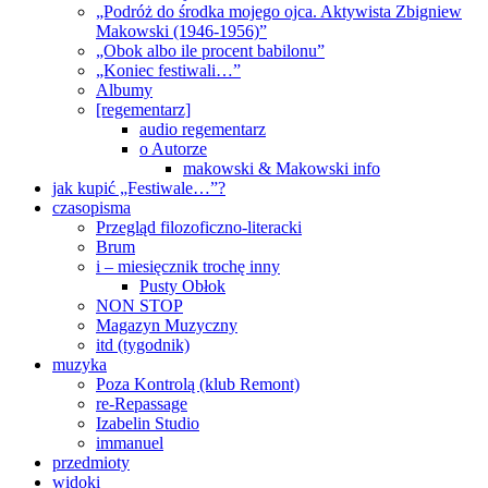
„Podróż do środka mojego ojca. Aktywista Zbigniew
Makowski (1946-1956)”
„Obok albo ile procent babilonu”
„Koniec festiwali…”
Albumy
[regementarz]
audio regementarz
o Autorze
makowski & Makowski info
jak kupić „Festiwale…”?
czasopisma
Przegląd filozoficzno-literacki
Brum
i – miesięcznik trochę inny
Pusty Obłok
NON STOP
Magazyn Muzyczny
itd (tygodnik)
muzyka
Poza Kontrolą (klub Remont)
re-Repassage
Izabelin Studio
immanuel
przedmioty
widoki