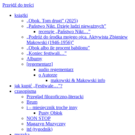
Przejdź do treści
książki
„Obok. Tom drugi” (2025)
„Państwo Nikt. Dzieje ludzi nieważnych”
recenzje „Państwo Nikt…”
„Podróż do środka mojego ojca. Aktywista Zbigniew
Makowski (1946-1956)”
„Obok albo ile procent babilonu”
„Koniec festiwali…”
Albumy
[regementarz]
audio regementarz
o Autorze
makowski & Makowski info
jak kupić „Festiwale…”?
czasopisma
Przegląd filozoficzno-literacki
Brum
i – miesięcznik trochę inny
Pusty Obłok
NON STOP
Magazyn Muzyczny
itd (tygodnik)
muzyka