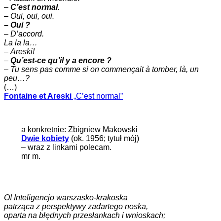
–
C’est normal.
–
Oui, oui, oui.
– Oui ?
– D’accord.
La la la…
–
Areski!
–
Qu’est-ce qu’il y a encore ?
–
Tu sens pas comme si on commençait à tomber, là, un
peu…?
(…)
Fontaine et Areski
„C’est normal”
a konkretnie: Zbigniew Makowski
Dwie kobiety
(ok. 1956; tytuł mój)
– wraz z linkami polecam.
mr m.
O! Inteligencjo warszasko-krakoska
patrząca z perspektywy zadartego noska,
oparta na błędnych przesłankach i wnioskach;