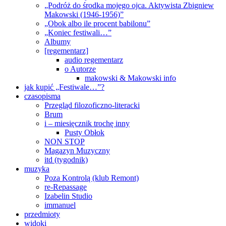
„Podróż do środka mojego ojca. Aktywista Zbigniew
Makowski (1946-1956)”
„Obok albo ile procent babilonu”
„Koniec festiwali…”
Albumy
[regementarz]
audio regementarz
o Autorze
makowski & Makowski info
jak kupić „Festiwale…”?
czasopisma
Przegląd filozoficzno-literacki
Brum
i – miesięcznik trochę inny
Pusty Obłok
NON STOP
Magazyn Muzyczny
itd (tygodnik)
muzyka
Poza Kontrolą (klub Remont)
re-Repassage
Izabelin Studio
immanuel
przedmioty
widoki