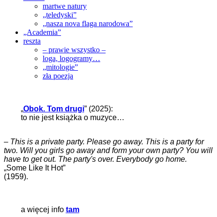
martwe natury
„teledyski”
„nasza nova flaga narodowa”
„Academia”
reszta
– prawie wszystko –
loga, logogramy…
„mitologie”
zła poezja
„
Obok. Tom drugi
” (2025):
to nie jest książka o muzyce…
–
This is a private party. Please go away. This is a party for
two. Will you girls go away and form your own party? You will
have to get out. The party's over. Everybody go home.
„Some Like It Hot”
(1959).
a więcej info
tam