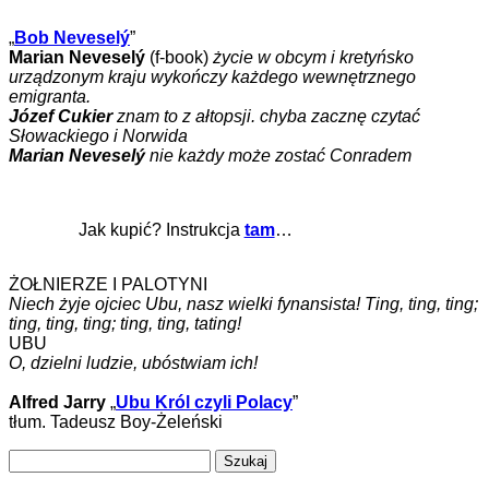
„
Bob Neveselý
”
Marian Neveselý
(f-book)
życie w obcym i kretyńsko
urządzonym kraju wykończy każdego wewnętrznego
emigranta.
Józef Cukier
znam to z ałtopsji. chyba zacznę czytać
Słowackiego i Norwida
Marian Neveselý
nie każdy może zostać Conradem
Jak kupić? Instrukcja
tam
…
ŻOŁNIERZE I PALOTYNI
Niech żyje ojciec Ubu, nasz wielki fynansista! Ting, ting, ting;
ting, ting, ting; ting, ting, tating!
UBU
O, dzielni ludzie, ubóstwiam ich!
Alfred Jarry
„
Ubu Król czyli Polacy
”
tłum. Tadeusz Boy-Żeleński
Szukaj: