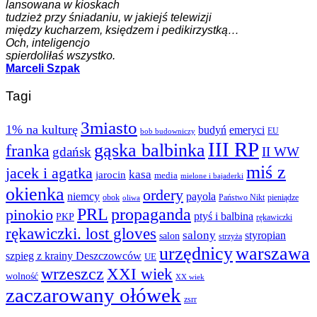
lansowana w kioskach
tudzież przy śniadaniu, w jakiejś telewizji
między kucharzem, księdzem i pedikirzystką…
Och, inteligencjo
spierdoliłaś wszystko.
Marceli Szpak
Tagi
3miasto
1% na kulturę
budyń
emeryci
EU
bob budowniczy
III RP
gąska balbinka
franka
gdańsk
II WW
miś z
jacek i agatka
kasa
jarocin
media
mielone i bajaderki
okienka
ordery
niemcy
payola
obok
Państwo Nikt
pieniądze
oliwa
PRL
propaganda
pinokio
ptyś i balbina
PKP
rękawiczki
rękawiczki. lost gloves
salony
styropian
salon
strzyża
urzędnicy
warszawa
szpieg z krainy Deszczowców
UE
wrzeszcz
XXI wiek
wolność
XX wiek
zaczarowany ołówek
zsrr