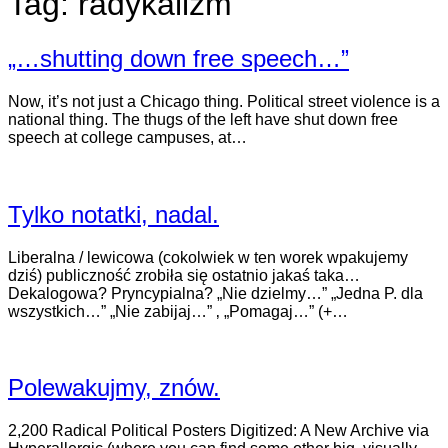
Tag:
radykalizm
„…shutting down free speech…”
Now, it’s not just a Chicago thing. Political street violence is a
national thing. The thugs of the left have shut down free
speech at college campuses, at…
Tylko notatki, nadal.
Liberalna / lewicowa (cokolwiek w ten worek wpakujemy
dziś) publiczność zrobiła się ostatnio jakaś taka…
Dekalogowa? Pryncypialna? „Nie dzielmy…” „Jedna P. dla
wszystkich…” „Nie zabijaj…” ‚ „Pomagaj…” (+…
Polewakujmy, znów.
2,200 Radical Political Posters Digitized: A New Archive via