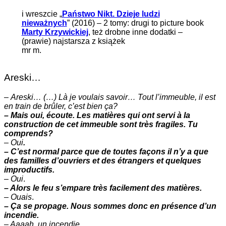
i wreszcie „
Państwo Nikt. Dzieje ludzi
nieważnych
” (2016) – 2 tomy: drugi to picture book
Marty Krzywickiej
, też drobne inne dodatki –
(prawie) najstarsza z książek
mr m.
Areski…
–
Areski… (…) Là je voulais savoir… Tout l’immeuble, il est
en train de brûler, c’est bien ça?
– Mais oui, écoute. Les matières qui ont servi à la
construction de cet immeuble sont très fragiles. Tu
comprends?
–
Oui
.
– C’est normal parce que de toutes façons il n’y a que
des familles d’ouvriers et des étrangers et quelques
improductifs.
–
Oui
.
– Alors le feu s’empare très facilement des matières.
–
Ouais
.
– Ça se propage. Nous sommes donc en présence d’un
incendie.
– Aaaah. un incendie.