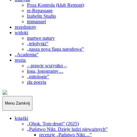
Poza Kontrolą (klub Remont)
re-Repassage
Izabelin Studio
immanuel
przedmioty
widoki
martwe natury
„teledyski”
„nasza nova flaga narodowa”
„Academia”
reszta
– prawie wszystko –
loga, logogramy…
„mitologie”
zła poezja
„Obywatele…”
Menu
Zamknij
książki
„Obok. Tom drugi” (2025)
„Państwo Nikt. Dzieje ludzi nieważnych”
recenzje „Państwo Nikt…”