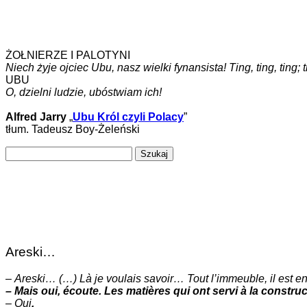
ŻOŁNIERZE I PALOTYNI
Niech żyje ojciec Ubu, nasz wielki fynansista! Ting, ting, ting; ting
UBU
O, dzielni ludzie, ubóstwiam ich!
Alfred Jarry
„
Ubu Król czyli Polacy
”
tłum. Tadeusz Boy-Żeleński
Szukaj:
Areski…
–
Areski… (…) Là je voulais savoir… Tout l’immeuble, il est en 
– Mais oui, écoute. Les matières qui ont servi à la constr
–
Oui
.