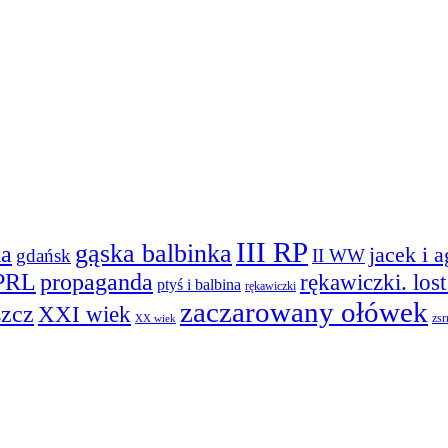
III RP
gąska balbinka
ka
jacek i 
gdańsk
II WW
PRL
propaganda
rękawiczki. los
ptyś i balbina
rękawiczki
zaczarowany ołówek
szcz
XXI wiek
zsr
XX wiek