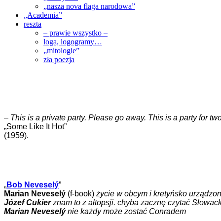
„nasza nova flaga narodowa”
„Academia”
reszta
– prawie wszystko –
loga, logogramy…
„mitologie”
zła poezja
–
This is a private party. Please go away. This is a party for 
„Some Like It Hot”
(1959).
„
Bob Neveselý
”
Marian Neveselý
(f-book)
życie w obcym i kretyńsko urządz
Józef Cukier
znam to z ałtopsji. chyba zacznę czytać Słowac
Marian Neveselý
nie każdy może zostać Conradem