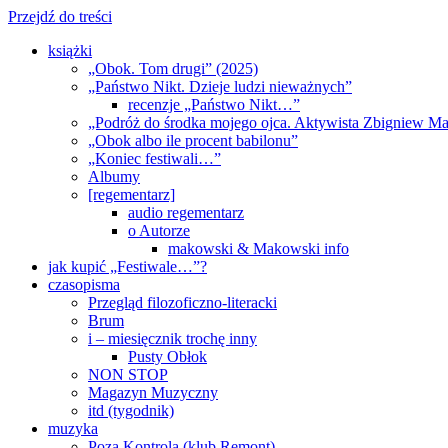
Przejdź do treści
książki
„Obok. Tom drugi” (2025)
„Państwo Nikt. Dzieje ludzi nieważnych”
recenzje „Państwo Nikt…”
„Podróż do środka mojego ojca. Aktywista Zbigniew M
„Obok albo ile procent babilonu”
„Koniec festiwali…”
Albumy
[regementarz]
audio regementarz
o Autorze
makowski & Makowski info
jak kupić „Festiwale…”?
czasopisma
Przegląd filozoficzno-literacki
Brum
i – miesięcznik trochę inny
Pusty Obłok
NON STOP
Magazyn Muzyczny
itd (tygodnik)
muzyka
Poza Kontrolą (klub Remont)