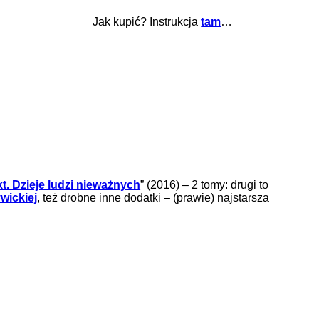
Jak kupić? Instrukcja
tam
…
t. Dzieje ludzi nieważnych
” (2016) – 2 tomy: drugi to
wickiej
, też drobne inne dodatki – (prawie) najstarsza