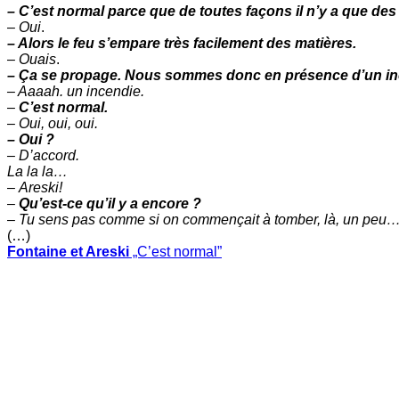
– C’est normal parce que de toutes façons il n’y a que des
–
Oui
.
– Alors le feu s’empare très facilement des matières.
–
Ouais
.
– Ça se propage. Nous sommes donc en présence d’un in
– Aaaah. un incendie.
–
C’est normal.
–
Oui, oui, oui.
– Oui ?
– D’accord.
La la la…
–
Areski!
–
Qu’est-ce qu’il y a encore ?
–
Tu sens pas comme si on commençait à tomber, là, un peu
(…)
Fontaine et Areski
„C’est normal”