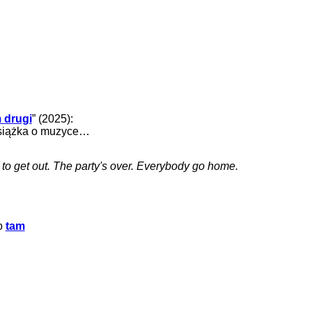
 drugi
” (2025):
 książka o muzyce…
e to get out. The party's over. Everybody go home.
fo
tam