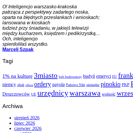
O! Inteligencjo warszasko-krakoska
patrząca z perspektywy zadartego noska,
oparta na błędnych przesłankach i wnioskach;
lansowana w kioskach
tudzież przy śniadaniu, w jakiejś telewizji
między kucharzem, księdzem i pedikirzystką…
Och, inteligencjo
spierdoliłaś wszystko.
Marceli Szpak
Tagi
3miasto
fran
1% na kulturę
budyń
emeryci
EU
bob budowniczy
ordery
pinokio
niemcy
payola
PKP
obok
Państwo Nikt
pieniądze
oliwa
urzędnicy
warszawa
wrze
Deszczowców
wolność
UE
Archiwa
sierpień 2026
lipiec 2026
czerwiec 2026