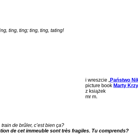
, ting, ting; ting, ting, tating!
i wreszcie „
Państwo Nik
picture book
Marty Krzy
z książek
mr m.
train de brûler, c’est bien ça?
uction de cet immeuble sont très fragiles. Tu comprends?