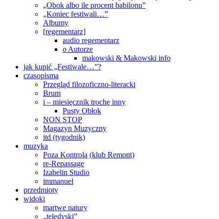
„Obok albo ile procent babilonu”
„Koniec festiwali…”
Albumy
[regementarz]
audio regementarz
o Autorze
makowski & Makowski info
jak kupić „Festiwale…”?
czasopisma
Przegląd filozoficzno-literacki
Brum
i – miesięcznik trochę inny
Pusty Obłok
NON STOP
Magazyn Muzyczny
itd (tygodnik)
muzyka
Poza Kontrolą (klub Remont)
re-Repassage
Izabelin Studio
immanuel
przedmioty
widoki
martwe natury
„teledyski”