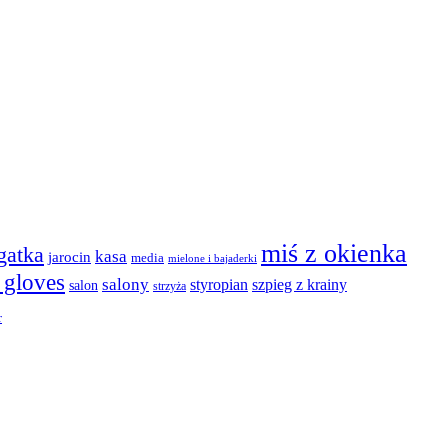
miś z okienka
agatka
kasa
jarocin
media
mielone i bajaderki
t gloves
salony
szpieg z krainy
styropian
salon
strzyża
r