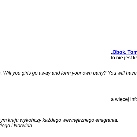
„
Obok. Tom
to nie jest
two. Will you girls go away and form your own party? You will hav
a więcej in
onym kraju wykończy każdego wewnętrznego emigranta.
kiego i Norwida