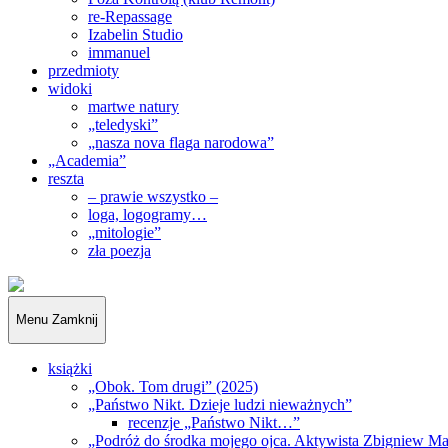
re-Repassage
Izabelin Studio
immanuel
przedmioty
widoki
martwe natury
„teledyski”
„nasza nova flaga narodowa”
„Academia”
reszta
– prawie wszystko –
loga, logogramy…
„mitologie”
zła poezja
„Obywatele…”
Menu
Zamknij
książki
„Obok. Tom drugi” (2025)
„Państwo Nikt. Dzieje ludzi nieważnych”
recenzje „Państwo Nikt…”
„Podróż do środka mojego ojca. Aktywista Zbigniew M