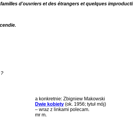
 familles d’ouvriers et des étrangers et quelques improducti
cendie.
…?
a konkretnie: Zbigniew Makowski
Dwie kobiety
(ok. 1956; tytuł mój)
– wraz z linkami polecam.
mr m.