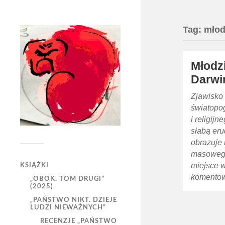
Tag:
młod
Młodzi
Darw
Zjawisko
światopo
i religij
słabą eru
obrazuje 
masowego
miejsce 
KSIĄŻKI
komentow
„OBOK. TOM DRUGI”
(2025)
„PAŃSTWO NIKT. DZIEJE
LUDZI NIEWAŻNYCH”
RECENZJE „PAŃSTWO