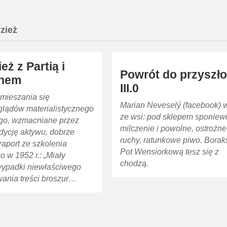
zież
eż z Partią i
Powrót do przyszło
inem
III.0
 mieszania się
Marian Neveselý (facebook) w
glądów materialistycznego
ze wsi: pod sklepem sponiew
nego, wzmacniane przez
milczenie i powolne, ostrożne
dycję aktywu, dobrze
ruchy, ratunkowe piwo. Bora
raport ze szkolenia
Pot Wensiorkową tesz się z
 w 1952 r.: „Miały
chodzą.
wypadki niewłaściwego
ania treści broszur…