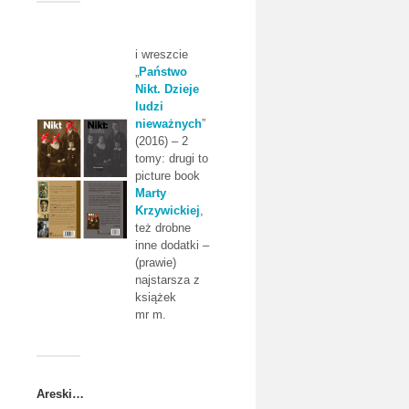
i wreszcie
„
Państwo
Nikt. Dzieje
ludzi
nieważnych
”
(2016) – 2
tomy: drugi to
picture book
Marty
Krzywickiej
,
też drobne
inne dodatki –
(prawie)
najstarsza z
książek
mr m.
Areski…