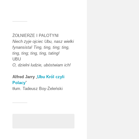
ŻOŁNIERZE I PALOTYNI
Niech żyje ojciec Ubu, nasz wielki
fynansista! Ting, ting, ting; ting,
ting, ting; ting, ting, tating!
UBU
O, dzielni ludzie, ubóstwiam ich!
Alfred Jarry
„
Ubu Król czyli
Polacy
”
tłum. Tadeusz Boy-Żeleński