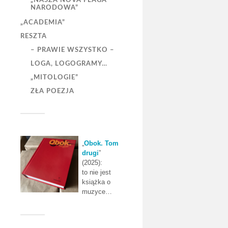
„NASZA NOVA FLAGA
NARODOWA”
„ACADEMIA”
RESZTA
– PRAWIE WSZYSTKO –
LOGA, LOGOGRAMY…
„MITOLOGIE”
ZŁA POEZJA
„
Obok. Tom
drugi
”
(2025):
to nie jest
książka o
muzyce…