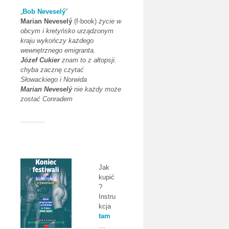
„
Bob Neveselý
”
Marian Neveselý
(f-book)
życie w
obcym i kretyńsko urządzonym
kraju wykończy każdego
wewnętrznego emigranta.
Józef Cukier
znam to z ałtopsji.
chyba zacznę czytać
Słowackiego i Norwida
Marian Neveselý
nie każdy może
zostać Conradem
Jak
kupić
?
Instru
kcja
tam
…