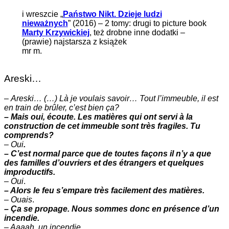
i wreszcie „
Państwo Nikt. Dzieje ludzi
nieważnych
” (2016) – 2 tomy: drugi to picture book
Marty Krzywickiej
, też drobne inne dodatki –
(prawie) najstarsza z książek
mr m.
Areski…
–
Areski… (…) Là je voulais savoir… Tout l’immeuble, il est
en train de brûler, c’est bien ça?
– Mais oui, écoute. Les matières qui ont servi à la
construction de cet immeuble sont très fragiles. Tu
comprends?
–
Oui
.
– C’est normal parce que de toutes façons il n’y a que
des familles d’ouvriers et des étrangers et quelques
improductifs.
–
Oui
.
– Alors le feu s’empare très facilement des matières.
–
Ouais
.
– Ça se propage. Nous sommes donc en présence d’un
incendie.
– Aaaah. un incendie.