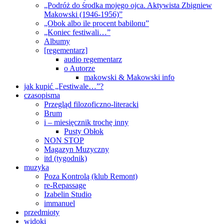
„Podróż do środka mojego ojca. Aktywista Zbigniew
Makowski (1946-1956)”
„Obok albo ile procent babilonu”
„Koniec festiwali…”
Albumy
[regementarz]
audio regementarz
o Autorze
makowski & Makowski info
jak kupić „Festiwale…”?
czasopisma
Przegląd filozoficzno-literacki
Brum
i – miesięcznik trochę inny
Pusty Obłok
NON STOP
Magazyn Muzyczny
itd (tygodnik)
muzyka
Poza Kontrolą (klub Remont)
re-Repassage
Izabelin Studio
immanuel
przedmioty
widoki