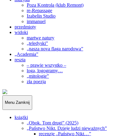
Poza Kontrolą (klub Remont)
re-Repassage
Izabelin Studio
immanuel
przedmioty
widoki
martwe natury
„teledyski”
„nasza nova flaga narodowa”
„Academia”
reszta
– prawie wszystko –
loga, logogramy…
„mitologie”
zła poezja
„Obywatele…”
Menu
Zamknij
książki
„Obok. Tom drugi” (2025)
„Państwo Nikt. Dzieje ludzi nieważnych”
recenzje „Państwo Nikt…”