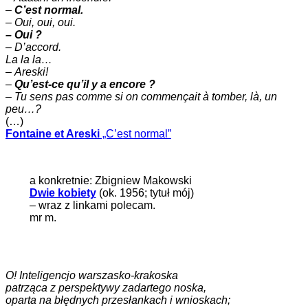
–
C’est normal.
–
Oui, oui, oui.
– Oui ?
– D’accord.
La la la…
–
Areski!
–
Qu’est-ce qu’il y a encore ?
–
Tu sens pas comme si on commençait à tomber, là, un
peu…?
(…)
Fontaine et Areski
„C’est normal”
a konkretnie: Zbigniew Makowski
Dwie kobiety
(ok. 1956; tytuł mój)
– wraz z linkami polecam.
mr m.
O! Inteligencjo warszasko-krakoska
patrząca z perspektywy zadartego noska,
oparta na błędnych przesłankach i wnioskach;