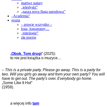
martwe natury
„teledyski”
„nasza nova flaga narodowa”
„Academia”
reszta
– prawie wszystko –
loga, logogramy…
„mitologie”
zła poezja
„
Obok. Tom drugi
” (2025):
to nie jest książka o muzyce…
–
This is a private party. Please go away. This is a party for
two. Will you girls go away and form your own party? You will
have to get out. The party's over. Everybody go home.
„Some Like It Hot”
(1959).
a więcej info
tam