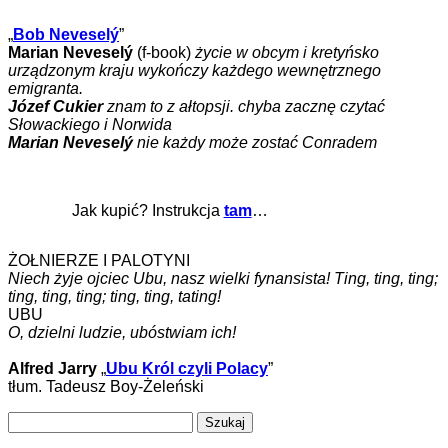
„
Bob Neveselý
”
Marian Neveselý
(f-book)
życie w obcym i kretyńsko
urządzonym kraju wykończy każdego wewnętrznego
emigranta.
Józef Cukier
znam to z ałtopsji. chyba zacznę czytać
Słowackiego i Norwida
Marian Neveselý
nie każdy może zostać Conradem
Jak kupić? Instrukcja
tam
…
ŻOŁNIERZE I PALOTYNI
Niech żyje ojciec Ubu, nasz wielki fynansista! Ting, ting, ting;
ting, ting, ting; ting, ting, tating!
UBU
O, dzielni ludzie, ubóstwiam ich!
Alfred Jarry
„
Ubu Król czyli Polacy
”
tłum. Tadeusz Boy-Żeleński
Szukaj: