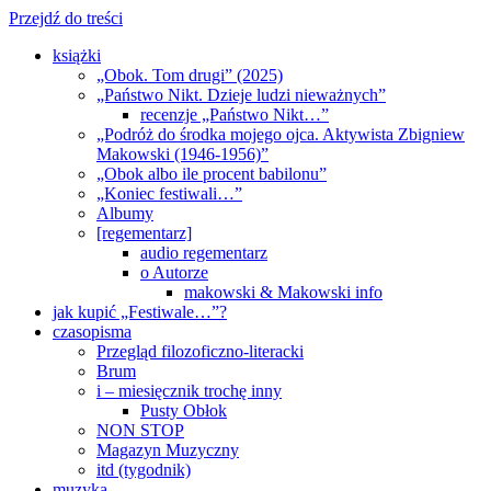
Przejdź do treści
książki
„Obok. Tom drugi” (2025)
„Państwo Nikt. Dzieje ludzi nieważnych”
recenzje „Państwo Nikt…”
„Podróż do środka mojego ojca. Aktywista Zbigniew
Makowski (1946-1956)”
„Obok albo ile procent babilonu”
„Koniec festiwali…”
Albumy
[regementarz]
audio regementarz
o Autorze
makowski & Makowski info
jak kupić „Festiwale…”?
czasopisma
Przegląd filozoficzno-literacki
Brum
i – miesięcznik trochę inny
Pusty Obłok
NON STOP
Magazyn Muzyczny
itd (tygodnik)
muzyka