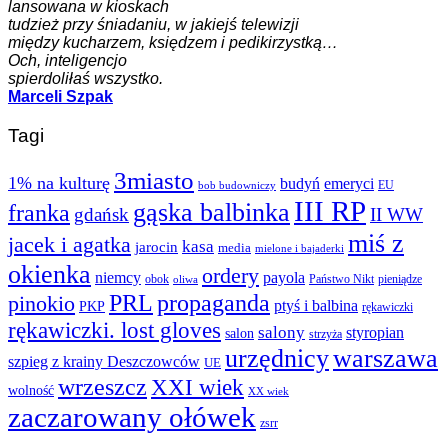
lansowana w kioskach
tudzież przy śniadaniu, w jakiejś telewizji
między kucharzem, księdzem i pedikirzystką…
Och, inteligencjo
spierdoliłaś wszystko.
Marceli Szpak
Tagi
3miasto
1% na kulturę
budyń
emeryci
EU
bob budowniczy
III RP
gąska balbinka
franka
gdańsk
II WW
miś z
jacek i agatka
kasa
jarocin
media
mielone i bajaderki
okienka
ordery
niemcy
payola
obok
Państwo Nikt
pieniądze
oliwa
PRL
propaganda
pinokio
ptyś i balbina
PKP
rękawiczki
rękawiczki. lost gloves
salony
styropian
salon
strzyża
urzędnicy
warszawa
szpieg z krainy Deszczowców
UE
wrzeszcz
XXI wiek
wolność
XX wiek
zaczarowany ołówek
zsrr