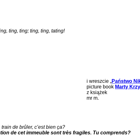
, ting, ting; ting, ting, tating!
i wreszcie „
Państwo Nik
picture book
Marty Krzy
z książek
mr m.
train de brûler, c’est bien ça?
uction de cet immeuble sont très fragiles. Tu comprends?