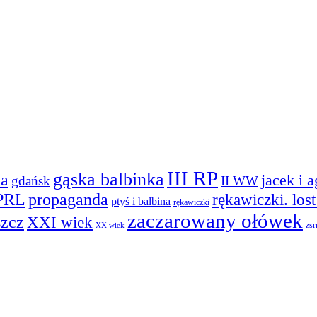
III RP
gąska balbinka
ka
jacek i 
gdańsk
II WW
PRL
propaganda
rękawiczki. los
ptyś i balbina
rękawiczki
zaczarowany ołówek
szcz
XXI wiek
zsr
XX wiek