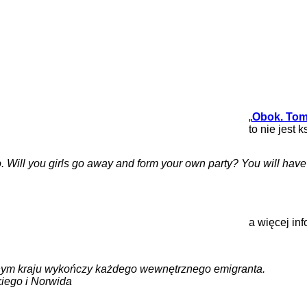
„
Obok. Tom
to nie jest
two. Will you girls go away and form your own party? You will hav
a więcej in
onym kraju wykończy każdego wewnętrznego emigranta.
kiego i Norwida