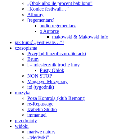
„Obok albo ile procent babilonu”
„Koniec festiwali…”
Albumy
[regementarz]
audio regementarz
o Autorze
makowski & Makowski info
jak kupić „Festiwale…”?
czasopisma
Przegląd filozoficzno-literacki
Brum
i – miesięcznik trochę inny
Pusty Obłok
NON STOP
Magazyn Muzyczny
itd (tygodnik)
muzyka
Poza Kontrolą (klub Remont)
re-Repassage
Izabelin Studio
immanuel
przedmioty
widoki
martwe natury
„teledyski”