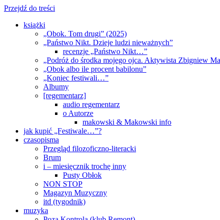
Przejdź do treści
książki
„Obok. Tom drugi” (2025)
„Państwo Nikt. Dzieje ludzi nieważnych”
recenzje „Państwo Nikt…”
„Podróż do środka mojego ojca. Aktywista Zbigniew M
„Obok albo ile procent babilonu”
„Koniec festiwali…”
Albumy
[regementarz]
audio regementarz
o Autorze
makowski & Makowski info
jak kupić „Festiwale…”?
czasopisma
Przegląd filozoficzno-literacki
Brum
i – miesięcznik trochę inny
Pusty Obłok
NON STOP
Magazyn Muzyczny
itd (tygodnik)
muzyka
Poza Kontrolą (klub Remont)