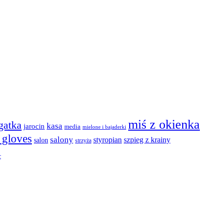
miś z okienka
agatka
kasa
jarocin
media
mielone i bajaderki
t gloves
salony
szpieg z krainy
styropian
salon
strzyża
r