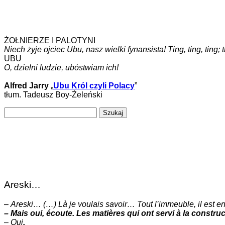
ŻOŁNIERZE I PALOTYNI
Niech żyje ojciec Ubu, nasz wielki fynansista! Ting, ting, ting; ting
UBU
O, dzielni ludzie, ubóstwiam ich!
Alfred Jarry
„
Ubu Król czyli Polacy
”
tłum. Tadeusz Boy-Żeleński
Szukaj:
Areski…
–
Areski… (…) Là je voulais savoir… Tout l’immeuble, il est en 
– Mais oui, écoute. Les matières qui ont servi à la constr
–
Oui
.