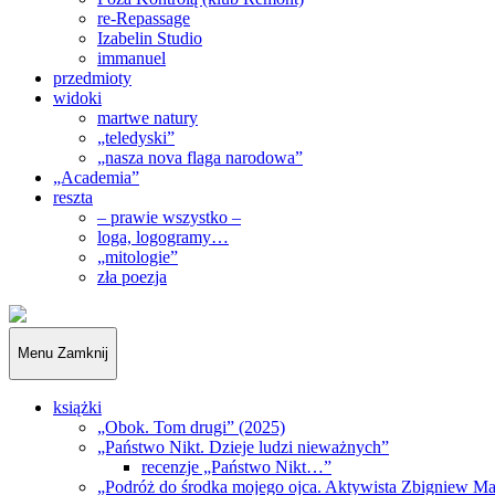
re-Repassage
Izabelin Studio
immanuel
przedmioty
widoki
martwe natury
„teledyski”
„nasza nova flaga narodowa”
„Academia”
reszta
– prawie wszystko –
loga, logogramy…
„mitologie”
zła poezja
„Obywatele…”
Menu
Zamknij
książki
„Obok. Tom drugi” (2025)
„Państwo Nikt. Dzieje ludzi nieważnych”
recenzje „Państwo Nikt…”
„Podróż do środka mojego ojca. Aktywista Zbigniew M