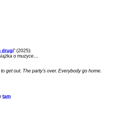
 drugi
” (2025):
 książka o muzyce…
e to get out. The party's over. Everybody go home.
fo
tam