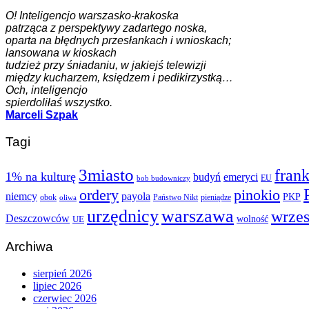
O! Inteligencjo warszasko-krakoska
patrząca z perspektywy zadartego noska,
oparta na błędnych przesłankach i wnioskach;
lansowana w kioskach
tudzież przy śniadaniu, w jakiejś telewizji
między kucharzem, księdzem i pedikirzystką…
Och, inteligencjo
spierdoliłaś wszystko.
Marceli Szpak
Tagi
3miasto
fran
1% na kulturę
budyń
emeryci
EU
bob budowniczy
ordery
pinokio
niemcy
payola
PKP
obok
Państwo Nikt
pieniądze
oliwa
urzędnicy
warszawa
wrze
Deszczowców
wolność
UE
Archiwa
sierpień 2026
lipiec 2026
czerwiec 2026