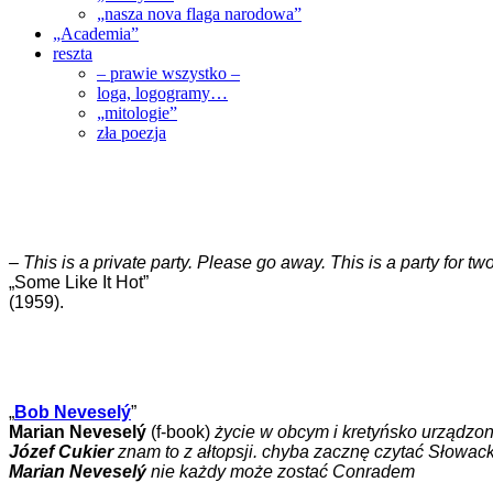
„nasza nova flaga narodowa”
„Academia”
reszta
– prawie wszystko –
loga, logogramy…
„mitologie”
zła poezja
–
This is a private party. Please go away. This is a party for 
„Some Like It Hot”
(1959).
„
Bob Neveselý
”
Marian Neveselý
(f-book)
życie w obcym i kretyńsko urządz
Józef Cukier
znam to z ałtopsji. chyba zacznę czytać Słowac
Marian Neveselý
nie każdy może zostać Conradem