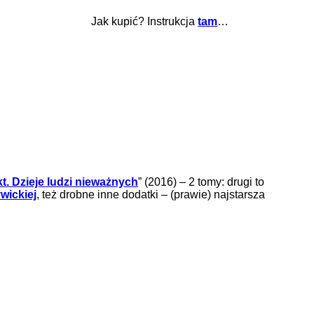
Jak kupić? Instrukcja
tam
…
t. Dzieje ludzi nieważnych
” (2016) – 2 tomy: drugi to
wickiej
, też drobne inne dodatki – (prawie) najstarsza