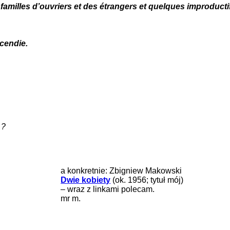
 familles d’ouvriers et des étrangers et quelques improducti
cendie.
…?
a konkretnie: Zbigniew Makowski
Dwie kobiety
(ok. 1956; tytuł mój)
– wraz z linkami polecam.
mr m.