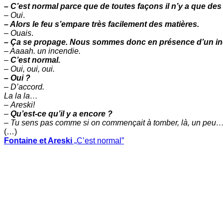
– C’est normal parce que de toutes façons il n’y a que des
–
Oui
.
– Alors le feu s’empare très facilement des matières.
–
Ouais
.
– Ça se propage. Nous sommes donc en présence d’un in
– Aaaah. un incendie.
–
C’est normal.
–
Oui, oui, oui.
– Oui ?
– D’accord.
La la la…
–
Areski!
–
Qu’est-ce qu’il y a encore ?
–
Tu sens pas comme si on commençait à tomber, là, un peu
(…)
Fontaine et Areski
„C’est normal”