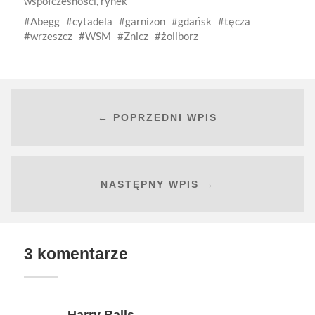
współczesności
,
rynek
Abegg
cytadela
garnizon
gdańsk
tęcza
wrzeszcz
WSM
Znicz
żoliborz
← POPRZEDNI WPIS
NASTĘPNY WPIS →
3 komentarze