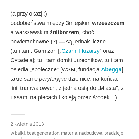
(a przy okazji:)
podobieństwa między 3miejskim
wrzeszczem
a warszawskim
żoliborzem
, choć
powierzchowne (?) — są jednak liczne…
(tu i tam: Garnizon [„
Czarni Huzarzy
” oraz
Cytadela]; tu i tam domki urzędników, tu i tam
osiedla „społeczne” [WSM, fundacja
Abegga
],
takie same
peryferyjne
dzielnice, na końcach
linii tramwajowych, z jedną osią do „Miasta”, z
Lasami na plecach i koleją przez środek…)
2 kwietnia 2013
w
bajki
,
beat generation
,
materia
,
nadbudowa
,
pradzieje