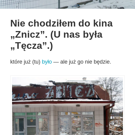
Nie chodziłem do kina
„Znicz”. (U nas była
„Tęcza”.)
które już (tu)
było
— ale już go nie będzie.