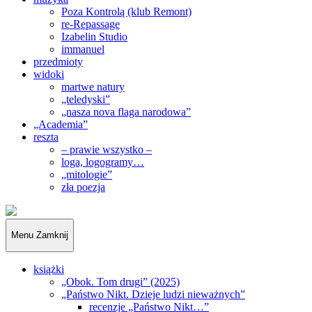
Poza Kontrolą (klub Remont)
re-Repassage
Izabelin Studio
immanuel
przedmioty
widoki
martwe natury
„teledyski”
„nasza nova flaga narodowa”
„Academia”
reszta
– prawie wszystko –
loga, logogramy…
„mitologie”
zła poezja
„Obywatele…”
Menu
Zamknij
książki
„Obok. Tom drugi” (2025)
„Państwo Nikt. Dzieje ludzi nieważnych”
recenzje „Państwo Nikt…”