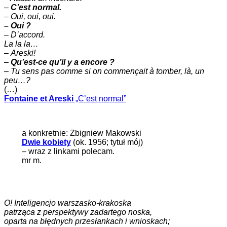
–
C’est normal.
–
Oui, oui, oui.
– Oui ?
– D’accord.
La la la…
–
Areski!
–
Qu’est-ce qu’il y a encore ?
–
Tu sens pas comme si on commençait à tomber, là, un
peu…?
(…)
Fontaine et Areski
„C’est normal”
a konkretnie: Zbigniew Makowski
Dwie kobiety
(ok. 1956; tytuł mój)
– wraz z linkami polecam.
mr m.
O! Inteligencjo warszasko-krakoska
patrząca z perspektywy zadartego noska,
oparta na błędnych przesłankach i wnioskach;