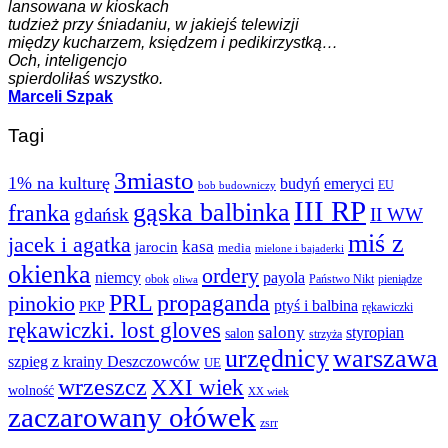
lansowana w kioskach
tudzież przy śniadaniu, w jakiejś telewizji
między kucharzem, księdzem i pedikirzystką…
Och, inteligencjo
spierdoliłaś wszystko.
Marceli Szpak
Tagi
3miasto
1% na kulturę
budyń
emeryci
EU
bob budowniczy
III RP
gąska balbinka
franka
gdańsk
II WW
miś z
jacek i agatka
kasa
jarocin
media
mielone i bajaderki
okienka
ordery
niemcy
payola
obok
Państwo Nikt
pieniądze
oliwa
PRL
propaganda
pinokio
ptyś i balbina
PKP
rękawiczki
rękawiczki. lost gloves
salony
styropian
salon
strzyża
urzędnicy
warszawa
szpieg z krainy Deszczowców
UE
wrzeszcz
XXI wiek
wolność
XX wiek
zaczarowany ołówek
zsrr