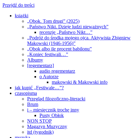
Przejdź do treści
książki
„Obok. Tom drugi” (2025)
„Państwo Nikt. Dzieje ludzi nieważnych”
recenzje „Państwo Nikt…”
„Podróż do środka mojego ojca. Aktywista Zbigniew
Makowski (1946-1956)”
„Obok albo ile procent babilonu”
„Koniec festiwali…”
Albumy
[regementarz]
audio regementarz
o Autorze
makowski & Makowski info
jak kupić „Festiwale…”?
czasopisma
Przegląd filozoficzno-literacki
Brum
i – miesięcznik trochę inny
Pusty Obłok
NON STOP
Magazyn Muzyczny
itd (tygodnik)
muzyka