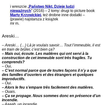
i wreszcie „
Państwo Nikt. Dzieje ludzi
nieważnych
” (2016) – 2 tomy: drugi to picture book
Marty Krzywickiej
, też drobne inne dodatki –
(prawie) najstarsza z książek
mr m.
Areski…
–
Areski… (…) Là je voulais savoir… Tout l’immeuble, il est
en train de brûler, c’est bien ça?
– Mais oui, écoute. Les matières qui ont servi à la
construction de cet immeuble sont très fragiles. Tu
comprends?
–
Oui
.
– C’est normal parce que de toutes façons il n’y a que
des familles d’ouvriers et des étrangers et quelques
improductifs.
–
Oui
.
– Alors le feu s’empare très facilement des matières.
–
Ouais
.
– Ça se propage. Nous sommes donc en présence d’un
incendie.
– Aaaah. un incendie.