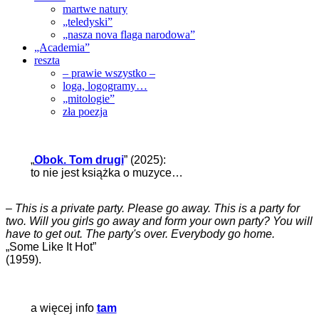
martwe natury
„teledyski”
„nasza nova flaga narodowa”
„Academia”
reszta
– prawie wszystko –
loga, logogramy…
„mitologie”
zła poezja
„
Obok. Tom drugi
” (2025):
to nie jest książka o muzyce…
–
This is a private party. Please go away. This is a party for
two. Will you girls go away and form your own party? You will
have to get out. The party's over. Everybody go home.
„Some Like It Hot”
(1959).
a więcej info
tam