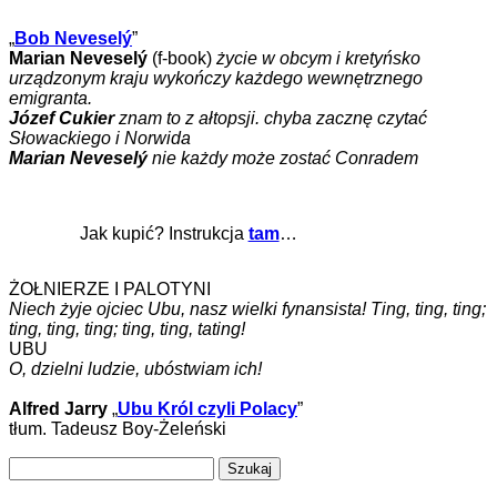
„
Bob Neveselý
”
Marian Neveselý
(f-book)
życie w obcym i kretyńsko
urządzonym kraju wykończy każdego wewnętrznego
emigranta.
Józef Cukier
znam to z ałtopsji. chyba zacznę czytać
Słowackiego i Norwida
Marian Neveselý
nie każdy może zostać Conradem
Jak kupić? Instrukcja
tam
…
ŻOŁNIERZE I PALOTYNI
Niech żyje ojciec Ubu, nasz wielki fynansista! Ting, ting, ting;
ting, ting, ting; ting, ting, tating!
UBU
O, dzielni ludzie, ubóstwiam ich!
Alfred Jarry
„
Ubu Król czyli Polacy
”
tłum. Tadeusz Boy-Żeleński
Szukaj: