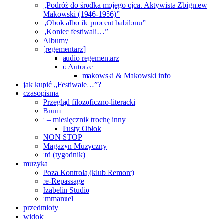
„Podróż do środka mojego ojca. Aktywista Zbigniew
Makowski (1946-1956)”
„Obok albo ile procent babilonu”
„Koniec festiwali…”
Albumy
[regementarz]
audio regementarz
o Autorze
makowski & Makowski info
jak kupić „Festiwale…”?
czasopisma
Przegląd filozoficzno-literacki
Brum
i – miesięcznik trochę inny
Pusty Obłok
NON STOP
Magazyn Muzyczny
itd (tygodnik)
muzyka
Poza Kontrolą (klub Remont)
re-Repassage
Izabelin Studio
immanuel
przedmioty
widoki