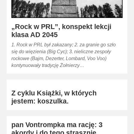
„Rock w PRL”, konspekt lekcji
klasa AD 2045
1. Rock w PRL był zakazany; 2. za granie go szło
się do więzienia (Big Cyc); 3. nieliczne zespoły
rockowe (Bajm, Dezerter, Lombard, Voo Voo)
kontynuowały tradycję Żołnierzy…
Z cyklu Książki, w których
jestem: koszulka.
pan Vontrompka ma rację: 3
akordy i do tego strasznie