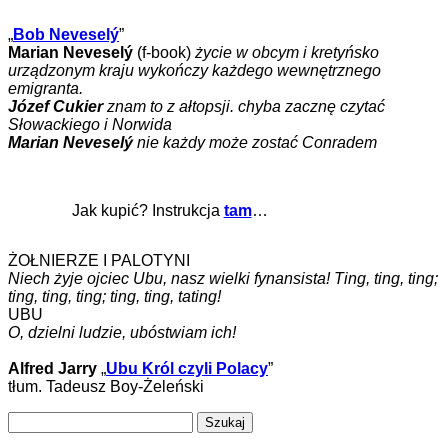
„
Bob Neveselý
”
Marian Neveselý
(f-book)
życie w obcym i kretyńsko
urządzonym kraju wykończy każdego wewnętrznego
emigranta.
Józef Cukier
znam to z ałtopsji. chyba zacznę czytać
Słowackiego i Norwida
Marian Neveselý
nie każdy może zostać Conradem
Jak kupić? Instrukcja
tam
…
ŻOŁNIERZE I PALOTYNI
Niech żyje ojciec Ubu, nasz wielki fynansista! Ting, ting, ting;
ting, ting, ting; ting, ting, tating!
UBU
O, dzielni ludzie, ubóstwiam ich!
Alfred Jarry
„
Ubu Król czyli Polacy
”
tłum. Tadeusz Boy-Żeleński
Szukaj: