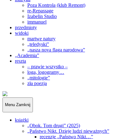
Poza Kontrolą (klub Remont)
re-Repassage
Izabelin Studio
immanuel
przedmioty
widoki
martwe natury
„teledyski”
„nasza nova flaga narodowa”
„Academia”
reszta
– prawie wszystko –
loga, logogramy…
„mitologie”
zła poezja
„Obywatele…”
Menu
Zamknij
książki
„Obok. Tom drugi” (2025)
„Państwo Nikt. Dzieje ludzi nieważnych”
recenzje „Państwo Nikt…”