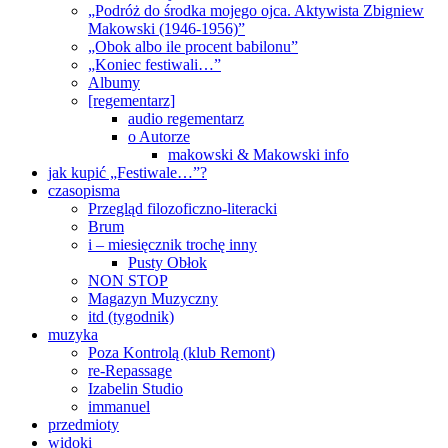
„Podróż do środka mojego ojca. Aktywista Zbigniew
Makowski (1946-1956)”
„Obok albo ile procent babilonu”
„Koniec festiwali…”
Albumy
[regementarz]
audio regementarz
o Autorze
makowski & Makowski info
jak kupić „Festiwale…”?
czasopisma
Przegląd filozoficzno-literacki
Brum
i – miesięcznik trochę inny
Pusty Obłok
NON STOP
Magazyn Muzyczny
itd (tygodnik)
muzyka
Poza Kontrolą (klub Remont)
re-Repassage
Izabelin Studio
immanuel
przedmioty
widoki