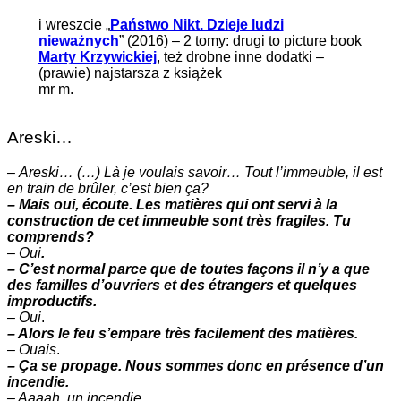
i wreszcie „
Państwo Nikt. Dzieje ludzi
nieważnych
” (2016) – 2 tomy: drugi to picture book
Marty Krzywickiej
, też drobne inne dodatki –
(prawie) najstarsza z książek
mr m.
Areski…
–
Areski… (…) Là je voulais savoir… Tout l’immeuble, il est
en train de brûler, c’est bien ça?
– Mais oui, écoute. Les matières qui ont servi à la
construction de cet immeuble sont très fragiles. Tu
comprends?
–
Oui
.
– C’est normal parce que de toutes façons il n’y a que
des familles d’ouvriers et des étrangers et quelques
improductifs.
–
Oui
.
– Alors le feu s’empare très facilement des matières.
–
Ouais
.
– Ça se propage. Nous sommes donc en présence d’un
incendie.
– Aaaah. un incendie.