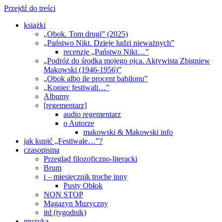
Przejdź do treści
książki
„Obok. Tom drugi” (2025)
„Państwo Nikt. Dzieje ludzi nieważnych”
recenzje „Państwo Nikt…”
„Podróż do środka mojego ojca. Aktywista Zbigniew
Makowski (1946-1956)”
„Obok albo ile procent babilonu”
„Koniec festiwali…”
Albumy
[regementarz]
audio regementarz
o Autorze
makowski & Makowski info
jak kupić „Festiwale…”?
czasopisma
Przegląd filozoficzno-literacki
Brum
i – miesięcznik trochę inny
Pusty Obłok
NON STOP
Magazyn Muzyczny
itd (tygodnik)
muzyka