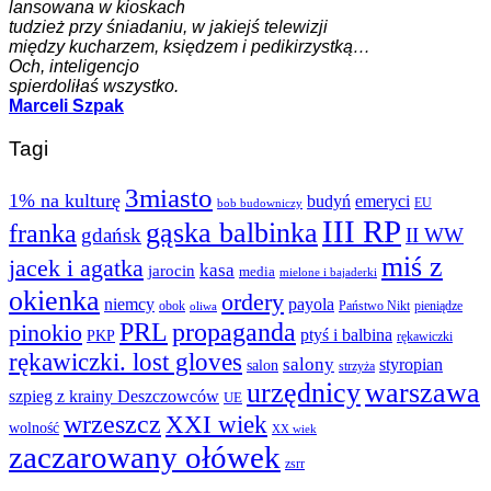
lansowana w kioskach
tudzież przy śniadaniu, w jakiejś telewizji
między kucharzem, księdzem i pedikirzystką…
Och, inteligencjo
spierdoliłaś wszystko.
Marceli Szpak
Tagi
3miasto
1% na kulturę
budyń
emeryci
EU
bob budowniczy
III RP
gąska balbinka
franka
gdańsk
II WW
miś z
jacek i agatka
kasa
jarocin
media
mielone i bajaderki
okienka
ordery
niemcy
payola
obok
Państwo Nikt
pieniądze
oliwa
PRL
propaganda
pinokio
ptyś i balbina
PKP
rękawiczki
rękawiczki. lost gloves
salony
styropian
salon
strzyża
urzędnicy
warszawa
szpieg z krainy Deszczowców
UE
wrzeszcz
XXI wiek
wolność
XX wiek
zaczarowany ołówek
zsrr