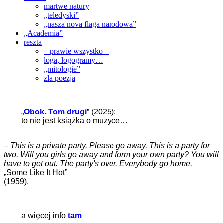
martwe natury
„teledyski”
„nasza nova flaga narodowa”
„Academia”
reszta
– prawie wszystko –
loga, logogramy…
„mitologie”
zła poezja
„
Obok. Tom drugi
” (2025):
to nie jest książka o muzyce…
–
This is a private party. Please go away. This is a party for
two. Will you girls go away and form your own party? You will
have to get out. The party's over. Everybody go home.
„Some Like It Hot”
(1959).
a więcej info
tam