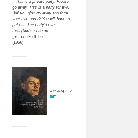
–
This is a private party. Please
go away. This is a party for two.
Will you girls go away and form
your own party? You will have to
get out. The party's over.
Everybody go home.
„Some Like It Hot”
(1959).
a więcej info
tam