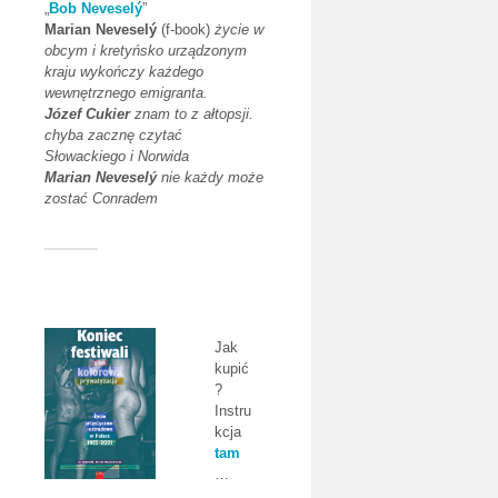
„
Bob Neveselý
”
Marian Neveselý
(f-book)
życie w
obcym i kretyńsko urządzonym
kraju wykończy każdego
wewnętrznego emigranta.
Józef Cukier
znam to z ałtopsji.
chyba zacznę czytać
Słowackiego i Norwida
Marian Neveselý
nie każdy może
zostać Conradem
Jak
kupić
?
Instru
kcja
tam
…