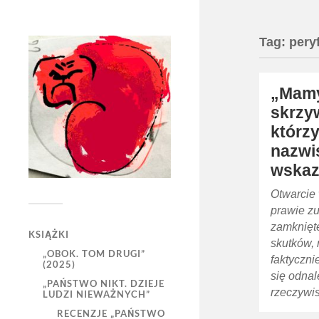
Tag:
pery
„Mamy
skrzy
którzy
nazwi
wskaz
Otwarcie 
prawie z
zamknięt
KSIĄŻKI
skutków, 
„OBOK. TOM DRUGI”
faktyczn
(2025)
się odna
„PAŃSTWO NIKT. DZIEJE
rzeczywis
LUDZI NIEWAŻNYCH”
RECENZJE „PAŃSTWO