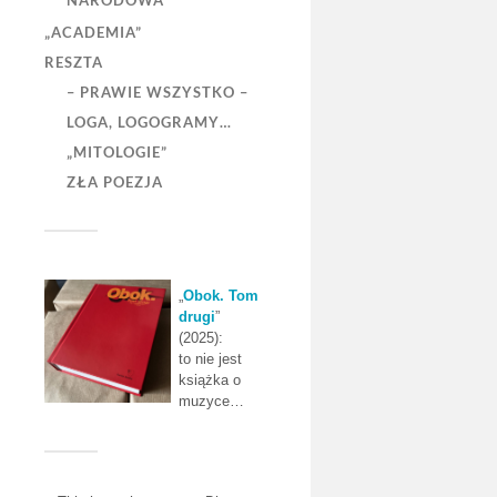
NARODOWA”
„ACADEMIA”
RESZTA
– PRAWIE WSZYSTKO –
LOGA, LOGOGRAMY…
„MITOLOGIE”
ZŁA POEZJA
„
Obok. Tom
drugi
”
(2025):
to nie jest
książka o
muzyce…