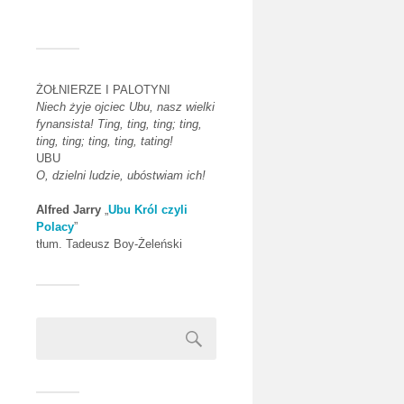
ŻOŁNIERZE I PALOTYNI
Niech żyje ojciec Ubu, nasz wielki
fynansista! Ting, ting, ting; ting,
ting, ting; ting, ting, tating!
UBU
O, dzielni ludzie, ubóstwiam ich!
Alfred Jarry
„
Ubu Król czyli
Polacy
”
tłum. Tadeusz Boy-Żeleński