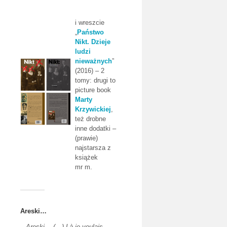
i wreszcie
„
Państwo
Nikt. Dzieje
ludzi
nieważnych
”
(2016) – 2
tomy: drugi to
picture book
Marty
Krzywickiej
,
też drobne
inne dodatki –
(prawie)
najstarsza z
książek
mr m.
Areski…
–
Areski… (…) Là je voulais