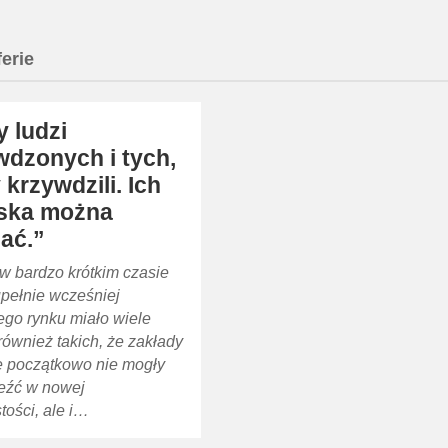
ferie
 ludzi
wdzonych i tych,
 krzywdzili. Ich
ska można
ać.”
w bardzo krótkim czasie
upełnie wcześniej
ego rynku miało wiele
również takich, że zakłady
ie początkowo nie mogły
leźć w nowej
tości, ale i…