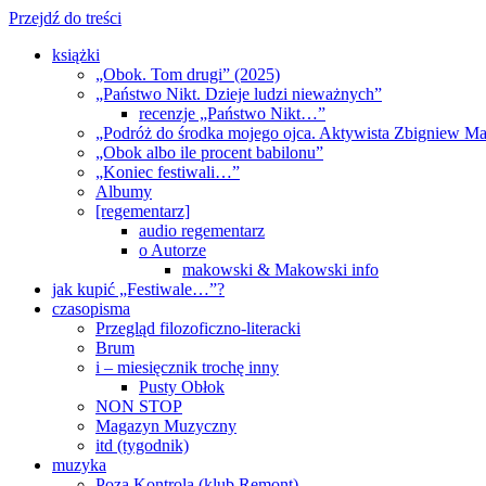
Przejdź do treści
książki
„Obok. Tom drugi” (2025)
„Państwo Nikt. Dzieje ludzi nieważnych”
recenzje „Państwo Nikt…”
„Podróż do środka mojego ojca. Aktywista Zbigniew M
„Obok albo ile procent babilonu”
„Koniec festiwali…”
Albumy
[regementarz]
audio regementarz
o Autorze
makowski & Makowski info
jak kupić „Festiwale…”?
czasopisma
Przegląd filozoficzno-literacki
Brum
i – miesięcznik trochę inny
Pusty Obłok
NON STOP
Magazyn Muzyczny
itd (tygodnik)
muzyka
Poza Kontrolą (klub Remont)