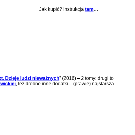
Jak kupić? Instrukcja
tam
…
t. Dzieje ludzi nieważnych
” (2016) – 2 tomy: drugi to
wickiej
, też drobne inne dodatki – (prawie) najstarsza