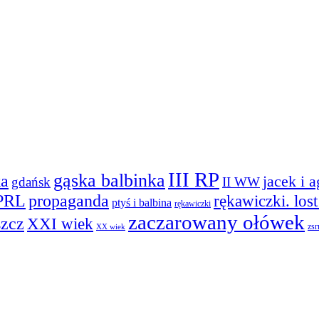
III RP
gąska balbinka
ka
jacek i 
gdańsk
II WW
PRL
propaganda
rękawiczki. los
ptyś i balbina
rękawiczki
zaczarowany ołówek
szcz
XXI wiek
zsr
XX wiek