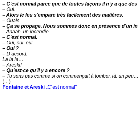
– C’est normal parce que de toutes façons il n’y a que des
–
Oui
.
– Alors le feu s’empare très facilement des matières.
–
Ouais
.
– Ça se propage. Nous sommes donc en présence d’un in
– Aaaah. un incendie.
–
C’est normal.
–
Oui, oui, oui.
– Oui ?
– D’accord.
La la la…
–
Areski!
–
Qu’est-ce qu’il y a encore ?
–
Tu sens pas comme si on commençait à tomber, là, un peu
(…)
Fontaine et Areski
„C’est normal”