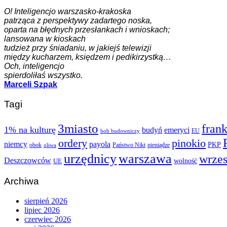
O! Inteligencjo warszasko-krakoska
patrząca z perspektywy zadartego noska,
oparta na błędnych przesłankach i wnioskach;
lansowana w kioskach
tudzież przy śniadaniu, w jakiejś telewizji
między kucharzem, księdzem i pedikirzystką…
Och, inteligencjo
spierdoliłaś wszystko.
Marceli Szpak
Tagi
3miasto
fran
1% na kulturę
budyń
emeryci
EU
bob budowniczy
ordery
pinokio
niemcy
payola
PKP
obok
Państwo Nikt
pieniądze
oliwa
urzędnicy
warszawa
wrze
Deszczowców
wolność
UE
Archiwa
sierpień 2026
lipiec 2026
czerwiec 2026