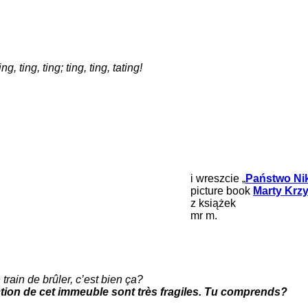
, ting, ting; ting, ting, tating!
i wreszcie „
Państwo Nik
picture book
Marty Krzy
z książek
mr m.
train de brûler, c’est bien ça?
uction de cet immeuble sont très fragiles. Tu comprends?