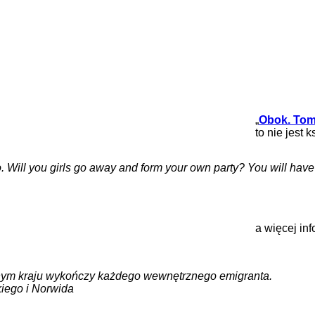
„
Obok. Tom
to nie jest
two. Will you girls go away and form your own party? You will hav
a więcej in
onym kraju wykończy każdego wewnętrznego emigranta.
kiego i Norwida