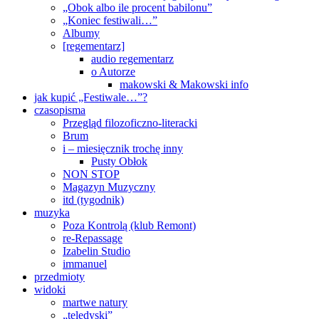
„Obok albo ile procent babilonu”
„Koniec festiwali…”
Albumy
[regementarz]
audio regementarz
o Autorze
makowski & Makowski info
jak kupić „Festiwale…”?
czasopisma
Przegląd filozoficzno-literacki
Brum
i – miesięcznik trochę inny
Pusty Obłok
NON STOP
Magazyn Muzyczny
itd (tygodnik)
muzyka
Poza Kontrolą (klub Remont)
re-Repassage
Izabelin Studio
immanuel
przedmioty
widoki
martwe natury
„teledyski”