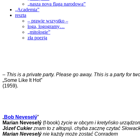
„nasza nova flaga narodowa”
„Academia”
reszta
– prawie wszystko –
loga, logogramy…
„mitologie”
zła poezja
–
This is a private party. Please go away. This is a party for 
„Some Like It Hot”
(1959).
„
Bob Neveselý
”
Marian Neveselý
(f-book)
życie w obcym i kretyńsko urządz
Józef Cukier
znam to z ałtopsji. chyba zacznę czytać Słowac
Marian Neveselý
nie każdy może zostać Conradem