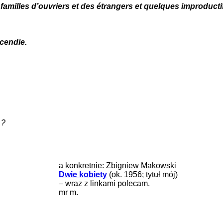
 familles d’ouvriers et des étrangers et quelques improducti
cendie.
…?
a konkretnie: Zbigniew Makowski
Dwie kobiety
(ok. 1956; tytuł mój)
– wraz z linkami polecam.
mr m.