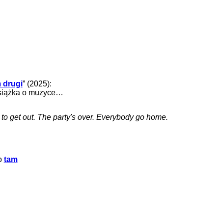
 drugi
” (2025):
 książka o muzyce…
e to get out. The party's over. Everybody go home.
fo
tam