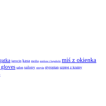
miś z okienka
agatka
kasa
jarocin
media
mielone i bajaderki
t gloves
salony
szpieg z krainy
styropian
salon
strzyża
r