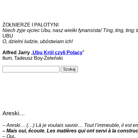
ŻOŁNIERZE I PALOTYNI
Niech żyje ojciec Ubu, nasz wielki fynansista! Ting, ting, ting; ting
UBU
O, dzielni ludzie, ubóstwiam ich!
Alfred Jarry
„
Ubu Król czyli Polacy
”
tłum. Tadeusz Boy-Żeleński
Szukaj:
Areski…
–
Areski… (…) Là je voulais savoir… Tout l’immeuble, il est en 
– Mais oui, écoute. Les matières qui ont servi à la constr
–
Oui
.