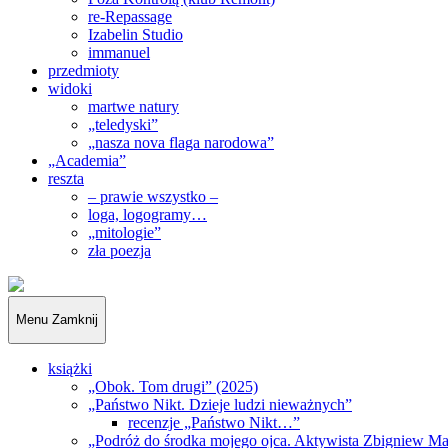
re-Repassage
Izabelin Studio
immanuel
przedmioty
widoki
martwe natury
„teledyski”
„nasza nova flaga narodowa”
„Academia”
reszta
– prawie wszystko –
loga, logogramy…
„mitologie”
zła poezja
„Obywatele…”
Menu
Zamknij
książki
„Obok. Tom drugi” (2025)
„Państwo Nikt. Dzieje ludzi nieważnych”
recenzje „Państwo Nikt…”
„Podróż do środka mojego ojca. Aktywista Zbigniew M