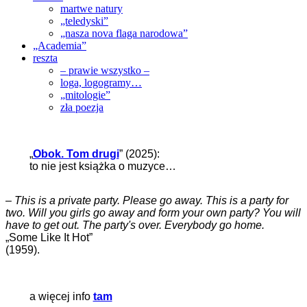
martwe natury
„teledyski”
„nasza nova flaga narodowa”
„Academia”
reszta
– prawie wszystko –
loga, logogramy…
„mitologie”
zła poezja
„
Obok. Tom drugi
” (2025):
to nie jest książka o muzyce…
–
This is a private party. Please go away. This is a party for
two. Will you girls go away and form your own party? You will
have to get out. The party's over. Everybody go home.
„Some Like It Hot”
(1959).
a więcej info
tam