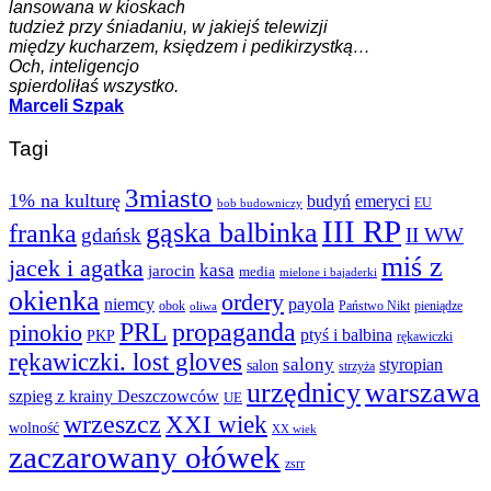
lansowana w kioskach
tudzież przy śniadaniu, w jakiejś telewizji
między kucharzem, księdzem i pedikirzystką…
Och, inteligencjo
spierdoliłaś wszystko.
Marceli Szpak
Tagi
3miasto
1% na kulturę
budyń
emeryci
EU
bob budowniczy
III RP
gąska balbinka
franka
gdańsk
II WW
miś z
jacek i agatka
kasa
jarocin
media
mielone i bajaderki
okienka
ordery
niemcy
payola
obok
Państwo Nikt
pieniądze
oliwa
PRL
propaganda
pinokio
ptyś i balbina
PKP
rękawiczki
rękawiczki. lost gloves
salony
styropian
salon
strzyża
urzędnicy
warszawa
szpieg z krainy Deszczowców
UE
wrzeszcz
XXI wiek
wolność
XX wiek
zaczarowany ołówek
zsrr