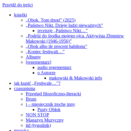
Przejdź do treści
książki
„Obok. Tom drugi” (2025)
„Państwo Nikt. Dzieje ludzi nieważnych”
recenzje „Państwo Nikt…”
„Podróż do środka mojego ojca. Aktywista Zbigniew
Makowski (1946-1956)”
„Obok albo ile procent babilonu”
„Koniec festiwali…”
Albumy
[regementarz]
audio regementarz
o Autorze
makowski & Makowski info
jak kupić „Festiwale…”?
czasopisma
Przegląd filozoficzno-literacki
Brum
i – miesięcznik trochę inny
Pusty Obłok
NON STOP
Magazyn Muzyczny
itd (tygodnik)
muzyka