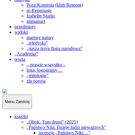
Poza Kontrolą (klub Remont)
re-Repassage
Izabelin Studio
immanuel
przedmioty
widoki
martwe natury
„teledyski”
„nasza nova flaga narodowa”
„Academia”
reszta
– prawie wszystko –
loga, logogramy…
„mitologie”
zła poezja
„Obywatele…”
Menu
Zamknij
książki
„Obok. Tom drugi” (2025)
„Państwo Nikt. Dzieje ludzi nieważnych”
recenzje „Państwo Nikt…”