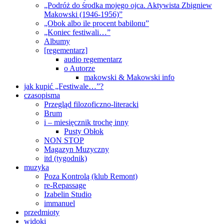
„Podróż do środka mojego ojca. Aktywista Zbigniew
Makowski (1946-1956)”
„Obok albo ile procent babilonu”
„Koniec festiwali…”
Albumy
[regementarz]
audio regementarz
o Autorze
makowski & Makowski info
jak kupić „Festiwale…”?
czasopisma
Przegląd filozoficzno-literacki
Brum
i – miesięcznik trochę inny
Pusty Obłok
NON STOP
Magazyn Muzyczny
itd (tygodnik)
muzyka
Poza Kontrolą (klub Remont)
re-Repassage
Izabelin Studio
immanuel
przedmioty
widoki