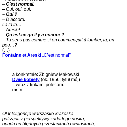
–
C’est normal.
–
Oui, oui, oui.
– Oui ?
– D’accord.
La la la…
–
Areski!
–
Qu’est-ce qu’il y a encore ?
–
Tu sens pas comme si on commençait à tomber, là, un
peu…?
(…)
Fontaine et Areski
„C’est normal”
a konkretnie: Zbigniew Makowski
Dwie kobiety
(ok. 1956; tytuł mój)
– wraz z linkami polecam.
mr m.
O! Inteligencjo warszasko-krakoska
patrząca z perspektywy zadartego noska,
oparta na błędnych przesłankach i wnioskach;