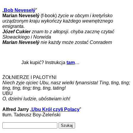
„
Bob Neveselý
”
Marian Neveselý
(f-book)
życie w obcym i kretyńsko
urządzonym kraju wykończy każdego wewnętrznego
emigranta.
Józef Cukier
znam to z ałtopsji. chyba zacznę czytać
Słowackiego i Norwida
Marian Neveselý
nie każdy może zostać Conradem
Jak kupić? Instrukcja
tam
…
ŻOŁNIERZE I PALOTYNI
Niech żyje ojciec Ubu, nasz wielki fynansista! Ting, ting, ting;
ting, ting, ting; ting, ting, tating!
UBU
O, dzielni ludzie, ubóstwiam ich!
Alfred Jarry
„
Ubu Król czyli Polacy
”
tłum. Tadeusz Boy-Żeleński
Szukaj: