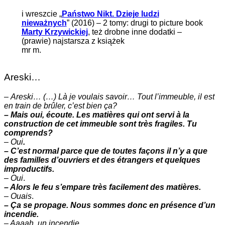
i wreszcie „
Państwo Nikt. Dzieje ludzi
nieważnych
” (2016) – 2 tomy: drugi to picture book
Marty Krzywickiej
, też drobne inne dodatki –
(prawie) najstarsza z książek
mr m.
Areski…
–
Areski… (…) Là je voulais savoir… Tout l’immeuble, il est
en train de brûler, c’est bien ça?
– Mais oui, écoute. Les matières qui ont servi à la
construction de cet immeuble sont très fragiles. Tu
comprends?
–
Oui
.
– C’est normal parce que de toutes façons il n’y a que
des familles d’ouvriers et des étrangers et quelques
improductifs.
–
Oui
.
– Alors le feu s’empare très facilement des matières.
–
Ouais
.
– Ça se propage. Nous sommes donc en présence d’un
incendie.
– Aaaah. un incendie.