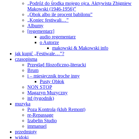
„Podróż do środka mojego ojca. Aktywista Zbigniew
Makowski (1946-1956)”
„Obok albo ile procent babilonu”
„Koniec festiwali…”
Albumy
[regementarz]
audio regementarz
o Autorze
makowski & Makowski info
jak kupić „Festiwale…”?
czasopisma
Przegląd filozoficzno-literacki
Brum
i – miesięcznik trochę inny
Pusty Obłok
NON STOP
Magazyn Muzyczny
itd (tygodnik)
muzyka
Poza Kontrolą (klub Remont)
re-Repassage
Izabelin Studio
immanuel
przedmioty
widoki