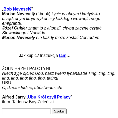
„
Bob Neveselý
”
Marian Neveselý
(f-book)
życie w obcym i kretyńsko
urządzonym kraju wykończy każdego wewnętrznego
emigranta.
Józef Cukier
znam to z ałtopsji. chyba zacznę czytać
Słowackiego i Norwida
Marian Neveselý
nie każdy może zostać Conradem
Jak kupić? Instrukcja
tam
…
ŻOŁNIERZE I PALOTYNI
Niech żyje ojciec Ubu, nasz wielki fynansista! Ting, ting, ting;
ting, ting, ting; ting, ting, tating!
UBU
O, dzielni ludzie, ubóstwiam ich!
Alfred Jarry
„
Ubu Król czyli Polacy
”
tłum. Tadeusz Boy-Żeleński
Szukaj: