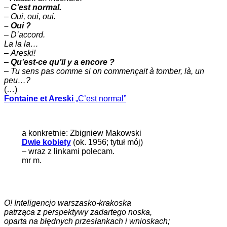
–
C’est normal.
–
Oui, oui, oui.
– Oui ?
– D’accord.
La la la…
–
Areski!
–
Qu’est-ce qu’il y a encore ?
–
Tu sens pas comme si on commençait à tomber, là, un
peu…?
(…)
Fontaine et Areski
„C’est normal”
a konkretnie: Zbigniew Makowski
Dwie kobiety
(ok. 1956; tytuł mój)
– wraz z linkami polecam.
mr m.
O! Inteligencjo warszasko-krakoska
patrząca z perspektywy zadartego noska,
oparta na błędnych przesłankach i wnioskach;