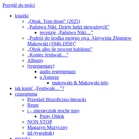
Przejdź do treści
książki
„Obok. Tom drugi” (2025)
„Państwo Nikt. Dzieje ludzi nieważnych”
recenzje „Państwo Nikt…”
„Podróż do środka mojego ojca. Aktywista Zbigniew
Makowski (1946-1956)”
„Obok albo ile procent babilonu”
„Koniec festiwali…”
Albumy
[regementarz]
audio regementarz
o Autorze
makowski & Makowski info
jak kupić „Festiwale…”?
czasopisma
Przegląd filozoficzno-literacki
Brum
i – miesięcznik trochę inny
Pusty Obłok
NON STOP
Magazyn Muzyczny
itd (tygodnik)
muzyka