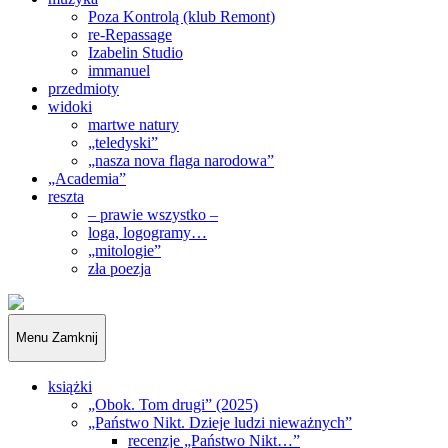
Poza Kontrolą (klub Remont)
re-Repassage
Izabelin Studio
immanuel
przedmioty
widoki
martwe natury
„teledyski”
„nasza nova flaga narodowa”
„Academia”
reszta
– prawie wszystko –
loga, logogramy…
„mitologie”
zła poezja
„Obywatele…”
Menu
Zamknij
książki
„Obok. Tom drugi” (2025)
„Państwo Nikt. Dzieje ludzi nieważnych”
recenzje „Państwo Nikt…”