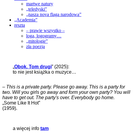
martwe natury
„teledyski”
„nasza nova flaga narodowa”
„Academia”
reszta
– prawie wszystko –
loga, logogramy…
„mitologie”
zła poezja
„
Obok. Tom drugi
” (2025):
to nie jest książka o muzyce…
–
This is a private party. Please go away. This is a party for
two. Will you girls go away and form your own party? You will
have to get out. The party's over. Everybody go home.
„Some Like It Hot”
(1959).
a więcej info
tam