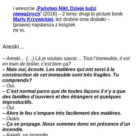
i wreszcie „
Państwo Nikt. Dzieje ludzi
nieważnych
” (2016) – 2 tomy: drugi to picture book
Marty Krzywickiej
, też drobne inne dodatki –
(prawie) najstarsza z książek
mr m.
Areski…
–
Areski… (…) Là je voulais savoir… Tout l’immeuble, il est
en train de brûler, c’est bien ça?
– Mais oui, écoute. Les matières qui ont servi à la
construction de cet immeuble sont très fragiles. Tu
comprends?
–
Oui
.
– C’est normal parce que de toutes façons il n’y a que
des familles d’ouvriers et des étrangers et quelques
improductifs.
–
Oui
.
– Alors le feu s’empare très facilement des matières.
–
Ouais
.
– Ça se propage. Nous sommes donc en présence d’un
incendie.
– Aaaah. un incendie.