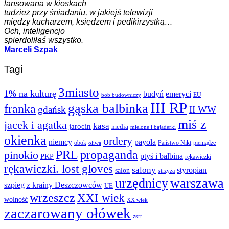
lansowana w kioskach
tudzież przy śniadaniu, w jakiejś telewizji
między kucharzem, księdzem i pedikirzystką…
Och, inteligencjo
spierdoliłaś wszystko.
Marceli Szpak
Tagi
3miasto
1% na kulturę
budyń
emeryci
EU
bob budowniczy
III RP
gąska balbinka
franka
gdańsk
II WW
miś z
jacek i agatka
kasa
jarocin
media
mielone i bajaderki
okienka
ordery
niemcy
payola
obok
Państwo Nikt
pieniądze
oliwa
PRL
propaganda
pinokio
ptyś i balbina
PKP
rękawiczki
rękawiczki. lost gloves
salony
styropian
salon
strzyża
urzędnicy
warszawa
szpieg z krainy Deszczowców
UE
wrzeszcz
XXI wiek
wolność
XX wiek
zaczarowany ołówek
zsrr