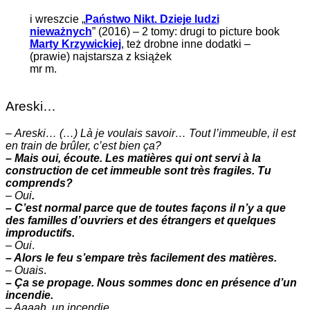
i wreszcie „
Państwo Nikt. Dzieje ludzi
nieważnych
” (2016) – 2 tomy: drugi to picture book
Marty Krzywickiej
, też drobne inne dodatki –
(prawie) najstarsza z książek
mr m.
Areski…
–
Areski… (…) Là je voulais savoir… Tout l’immeuble, il est
en train de brûler, c’est bien ça?
– Mais oui, écoute. Les matières qui ont servi à la
construction de cet immeuble sont très fragiles. Tu
comprends?
–
Oui
.
– C’est normal parce que de toutes façons il n’y a que
des familles d’ouvriers et des étrangers et quelques
improductifs.
–
Oui
.
– Alors le feu s’empare très facilement des matières.
–
Ouais
.
– Ça se propage. Nous sommes donc en présence d’un
incendie.
– Aaaah. un incendie.