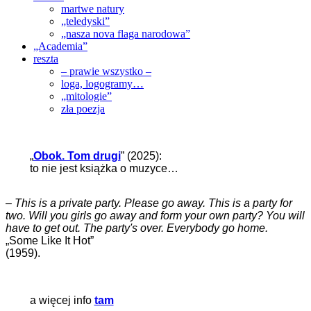
martwe natury
„teledyski”
„nasza nova flaga narodowa”
„Academia”
reszta
– prawie wszystko –
loga, logogramy…
„mitologie”
zła poezja
„
Obok. Tom drugi
” (2025):
to nie jest książka o muzyce…
–
This is a private party. Please go away. This is a party for
two. Will you girls go away and form your own party? You will
have to get out. The party's over. Everybody go home.
„Some Like It Hot”
(1959).
a więcej info
tam