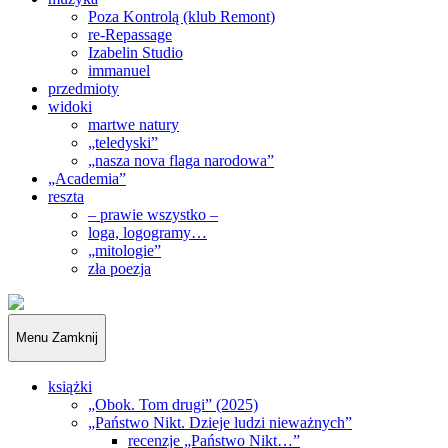
Poza Kontrolą (klub Remont)
re-Repassage
Izabelin Studio
immanuel
przedmioty
widoki
martwe natury
„teledyski”
„nasza nova flaga narodowa”
„Academia”
reszta
– prawie wszystko –
loga, logogramy…
„mitologie”
zła poezja
„Obywatele…”
Menu
Zamknij
książki
„Obok. Tom drugi” (2025)
„Państwo Nikt. Dzieje ludzi nieważnych”
recenzje „Państwo Nikt…”