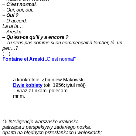
–
C’est normal.
–
Oui, oui, oui.
– Oui ?
– D’accord.
La la la…
–
Areski!
–
Qu’est-ce qu’il y a encore ?
–
Tu sens pas comme si on commençait à tomber, là, un
peu…?
(…)
Fontaine et Areski
„C’est normal”
a konkretnie: Zbigniew Makowski
Dwie kobiety
(ok. 1956; tytuł mój)
– wraz z linkami polecam.
mr m.
O! Inteligencjo warszasko-krakoska
patrząca z perspektywy zadartego noska,
oparta na błędnych przesłankach i wnioskach;