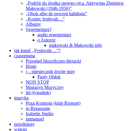
„Podróż do środka mojego ojca. Aktywista Zbigniew
Makowski (1946-1956)”
„Obok albo ile procent babilonu”
„Koniec festiwali…”
Albumy
[regementarz]
audio regementarz
o Autorze
makowski & Makowski info
jak kupić „Festiwale…”?
czasopisma
Przegląd filozoficzno-literacki
Brum
i – miesięcznik trochę inny
Pusty Obłok
NON STOP
Magazyn Muzyczny
itd (tygodnik)
muzyka
Poza Kontrolą (klub Remont)
re-Repassage
Izabelin Studio
immanuel
przedmioty
widoki