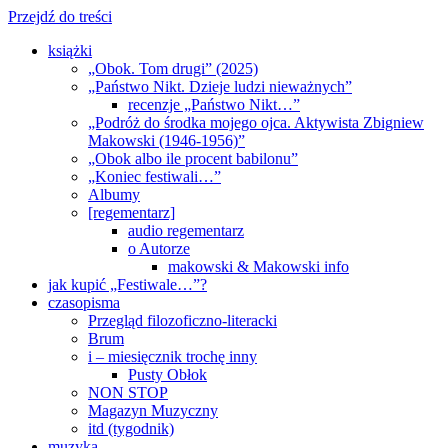
Przejdź do treści
książki
„Obok. Tom drugi” (2025)
„Państwo Nikt. Dzieje ludzi nieważnych”
recenzje „Państwo Nikt…”
„Podróż do środka mojego ojca. Aktywista Zbigniew
Makowski (1946-1956)”
„Obok albo ile procent babilonu”
„Koniec festiwali…”
Albumy
[regementarz]
audio regementarz
o Autorze
makowski & Makowski info
jak kupić „Festiwale…”?
czasopisma
Przegląd filozoficzno-literacki
Brum
i – miesięcznik trochę inny
Pusty Obłok
NON STOP
Magazyn Muzyczny
itd (tygodnik)
muzyka