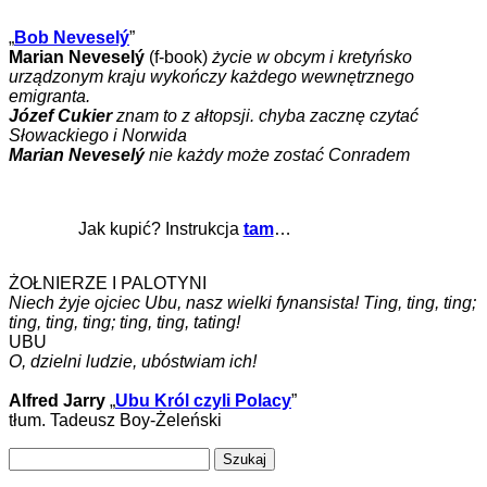
„
Bob Neveselý
”
Marian Neveselý
(f-book)
życie w obcym i kretyńsko
urządzonym kraju wykończy każdego wewnętrznego
emigranta.
Józef Cukier
znam to z ałtopsji. chyba zacznę czytać
Słowackiego i Norwida
Marian Neveselý
nie każdy może zostać Conradem
Jak kupić? Instrukcja
tam
…
ŻOŁNIERZE I PALOTYNI
Niech żyje ojciec Ubu, nasz wielki fynansista! Ting, ting, ting;
ting, ting, ting; ting, ting, tating!
UBU
O, dzielni ludzie, ubóstwiam ich!
Alfred Jarry
„
Ubu Król czyli Polacy
”
tłum. Tadeusz Boy-Żeleński
Szukaj: