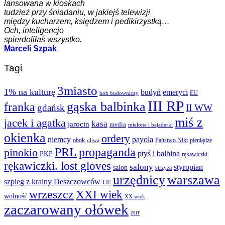
lansowana w kioskach
tudzież przy śniadaniu, w jakiejś telewizji
między kucharzem, księdzem i pedikirzystką…
Och, inteligencjo
spierdoliłaś wszystko.
Marceli Szpak
Tagi
3miasto
1% na kulturę
budyń
emeryci
EU
bob budowniczy
III RP
gąska balbinka
franka
gdańsk
II WW
miś z
jacek i agatka
kasa
jarocin
media
mielone i bajaderki
okienka
ordery
niemcy
payola
obok
Państwo Nikt
pieniądze
oliwa
PRL
propaganda
pinokio
ptyś i balbina
PKP
rękawiczki
rękawiczki. lost gloves
salony
styropian
salon
strzyża
urzędnicy
warszawa
szpieg z krainy Deszczowców
UE
wrzeszcz
XXI wiek
wolność
XX wiek
zaczarowany ołówek
zsrr