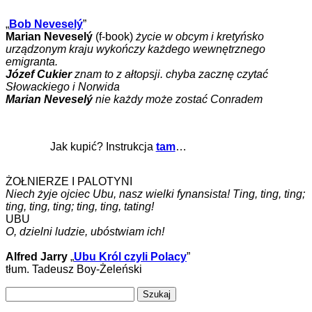
„
Bob Neveselý
”
Marian Neveselý
(f-book)
życie w obcym i kretyńsko
urządzonym kraju wykończy każdego wewnętrznego
emigranta.
Józef Cukier
znam to z ałtopsji. chyba zacznę czytać
Słowackiego i Norwida
Marian Neveselý
nie każdy może zostać Conradem
Jak kupić? Instrukcja
tam
…
ŻOŁNIERZE I PALOTYNI
Niech żyje ojciec Ubu, nasz wielki fynansista! Ting, ting, ting;
ting, ting, ting; ting, ting, tating!
UBU
O, dzielni ludzie, ubóstwiam ich!
Alfred Jarry
„
Ubu Król czyli Polacy
”
tłum. Tadeusz Boy-Żeleński
Szukaj: