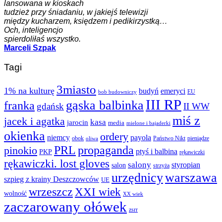
lansowana w kioskach
tudzież przy śniadaniu, w jakiejś telewizji
między kucharzem, księdzem i pedikirzystką…
Och, inteligencjo
spierdoliłaś wszystko.
Marceli Szpak
Tagi
3miasto
1% na kulturę
budyń
emeryci
EU
bob budowniczy
III RP
gąska balbinka
franka
gdańsk
II WW
miś z
jacek i agatka
kasa
jarocin
media
mielone i bajaderki
okienka
ordery
niemcy
payola
obok
Państwo Nikt
pieniądze
oliwa
PRL
propaganda
pinokio
ptyś i balbina
PKP
rękawiczki
rękawiczki. lost gloves
salony
styropian
salon
strzyża
urzędnicy
warszawa
szpieg z krainy Deszczowców
UE
wrzeszcz
XXI wiek
wolność
XX wiek
zaczarowany ołówek
zsrr