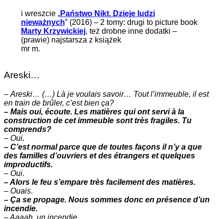
i wreszcie „
Państwo Nikt. Dzieje ludzi
nieważnych
” (2016) – 2 tomy: drugi to picture book
Marty Krzywickiej
, też drobne inne dodatki –
(prawie) najstarsza z książek
mr m.
Areski…
–
Areski… (…) Là je voulais savoir… Tout l’immeuble, il est
en train de brûler, c’est bien ça?
– Mais oui, écoute. Les matières qui ont servi à la
construction de cet immeuble sont très fragiles. Tu
comprends?
–
Oui
.
– C’est normal parce que de toutes façons il n’y a que
des familles d’ouvriers et des étrangers et quelques
improductifs.
–
Oui
.
– Alors le feu s’empare très facilement des matières.
–
Ouais
.
– Ça se propage. Nous sommes donc en présence d’un
incendie.
– Aaaah. un incendie.