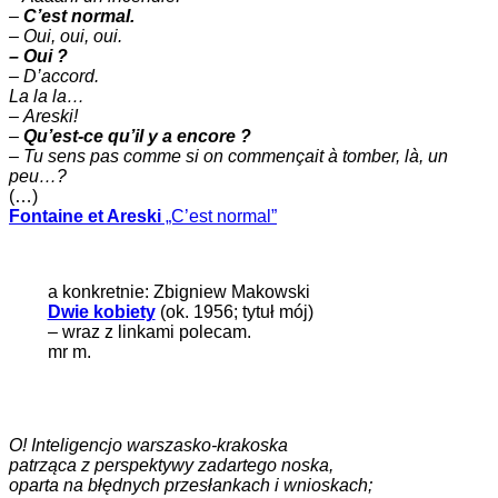
–
C’est normal.
–
Oui, oui, oui.
– Oui ?
– D’accord.
La la la…
–
Areski!
–
Qu’est-ce qu’il y a encore ?
–
Tu sens pas comme si on commençait à tomber, là, un
peu…?
(…)
Fontaine et Areski
„C’est normal”
a konkretnie: Zbigniew Makowski
Dwie kobiety
(ok. 1956; tytuł mój)
– wraz z linkami polecam.
mr m.
O! Inteligencjo warszasko-krakoska
patrząca z perspektywy zadartego noska,
oparta na błędnych przesłankach i wnioskach;