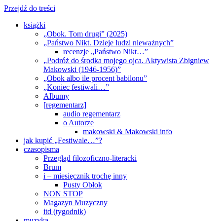
Przejdź do treści
książki
„Obok. Tom drugi” (2025)
„Państwo Nikt. Dzieje ludzi nieważnych”
recenzje „Państwo Nikt…”
„Podróż do środka mojego ojca. Aktywista Zbigniew
Makowski (1946-1956)”
„Obok albo ile procent babilonu”
„Koniec festiwali…”
Albumy
[regementarz]
audio regementarz
o Autorze
makowski & Makowski info
jak kupić „Festiwale…”?
czasopisma
Przegląd filozoficzno-literacki
Brum
i – miesięcznik trochę inny
Pusty Obłok
NON STOP
Magazyn Muzyczny
itd (tygodnik)
muzyka