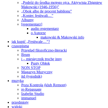
„Podróż do środka mojego ojca. Aktywista Zbigniew
Makowski (1946-1956)”
„Obok albo ile procent babilonu”
„Koniec festiwali…”
Albumy
[regementarz]
audio regementarz
o Autorze
makowski & Makowski info
jak kupić „Festiwale…”?
czasopisma
Przegląd filozoficzno-literacki
Brum
i – miesięcznik trochę inny
Pusty Obłok
NON STOP
Magazyn Muzyczny
itd (tygodnik)
muzyka
Poza Kontrolą (klub Remont)
re-Repassage
Izabelin Studio
immanuel
przedmioty
widoki