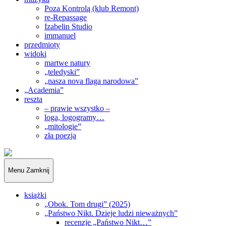
Poza Kontrolą (klub Remont)
re-Repassage
Izabelin Studio
immanuel
przedmioty
widoki
martwe natury
„teledyski”
„nasza nova flaga narodowa”
„Academia”
reszta
– prawie wszystko –
loga, logogramy…
„mitologie”
zła poezja
„Obywatele…”
Menu
Zamknij
książki
„Obok. Tom drugi” (2025)
„Państwo Nikt. Dzieje ludzi nieważnych”
recenzje „Państwo Nikt…”