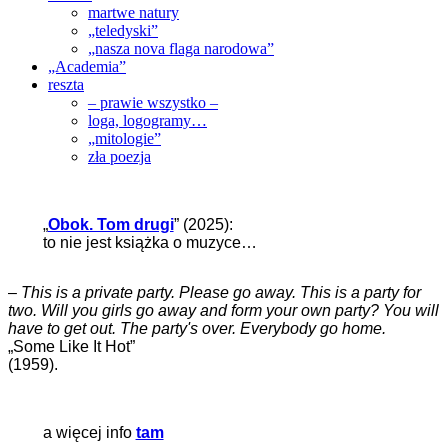
martwe natury
„teledyski”
„nasza nova flaga narodowa”
„Academia”
reszta
– prawie wszystko –
loga, logogramy…
„mitologie”
zła poezja
„
Obok. Tom drugi
” (2025):
to nie jest książka o muzyce…
–
This is a private party. Please go away. This is a party for
two. Will you girls go away and form your own party? You will
have to get out. The party's over. Everybody go home.
„Some Like It Hot”
(1959).
a więcej info
tam