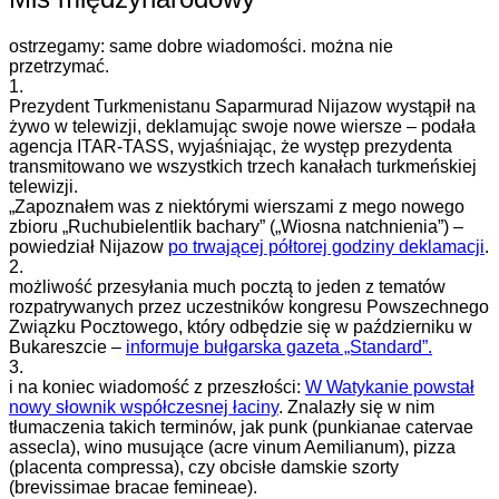
ostrzegamy: same dobre wiadomości. można nie
przetrzymać.
1.
Prezydent Turkmenistanu Saparmurad Nijazow wystąpił na
żywo w telewizji, deklamując swoje nowe wiersze – podała
agencja ITAR-TASS, wyjaśniając, że występ prezydenta
transmitowano we wszystkich trzech kanałach turkmeńskiej
telewizji.
„Zapoznałem was z niektórymi wierszami z mego nowego
zbioru „Ruchubielentlik bachary” („Wiosna natchnienia”) –
powiedział Nijazow
po trwającej półtorej godziny deklamacji
.
2.
możliwość przesyłania much pocztą to jeden z tematów
rozpatrywanych przez uczestników kongresu Powszechnego
Związku Pocztowego, który odbędzie się w październiku w
Bukareszcie –
informuje bułgarska gazeta „Standard”.
3.
i na koniec wiadomość z przeszłości:
W Watykanie powstał
nowy słownik współczesnej łaciny
. Znalazły się w nim
tłumaczenia takich terminów, jak punk (punkianae catervae
assecla), wino musujące (acre vinum Aemilianum), pizza
(placenta compressa), czy obcisłe damskie szorty
(brevissimae bracae femineae).