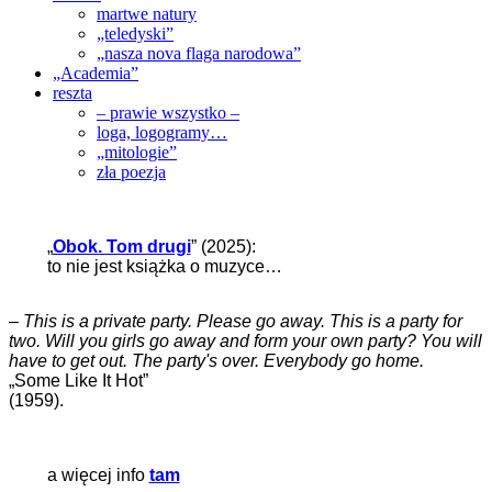
martwe natury
„teledyski”
„nasza nova flaga narodowa”
„Academia”
reszta
– prawie wszystko –
loga, logogramy…
„mitologie”
zła poezja
„
Obok. Tom drugi
” (2025):
to nie jest książka o muzyce…
–
This is a private party. Please go away. This is a party for
two. Will you girls go away and form your own party? You will
have to get out. The party's over. Everybody go home.
„Some Like It Hot”
(1959).
a więcej info
tam