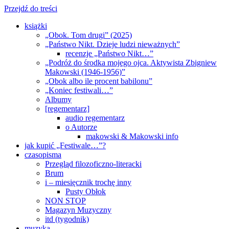
Przejdź do treści
książki
„Obok. Tom drugi” (2025)
„Państwo Nikt. Dzieje ludzi nieważnych”
recenzje „Państwo Nikt…”
„Podróż do środka mojego ojca. Aktywista Zbigniew
Makowski (1946-1956)”
„Obok albo ile procent babilonu”
„Koniec festiwali…”
Albumy
[regementarz]
audio regementarz
o Autorze
makowski & Makowski info
jak kupić „Festiwale…”?
czasopisma
Przegląd filozoficzno-literacki
Brum
i – miesięcznik trochę inny
Pusty Obłok
NON STOP
Magazyn Muzyczny
itd (tygodnik)
muzyka