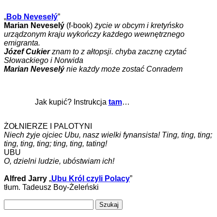
„
Bob Neveselý
”
Marian Neveselý
(f-book)
życie w obcym i kretyńsko
urządzonym kraju wykończy każdego wewnętrznego
emigranta.
Józef Cukier
znam to z ałtopsji. chyba zacznę czytać
Słowackiego i Norwida
Marian Neveselý
nie każdy może zostać Conradem
Jak kupić? Instrukcja
tam
…
ŻOŁNIERZE I PALOTYNI
Niech żyje ojciec Ubu, nasz wielki fynansista! Ting, ting, ting;
ting, ting, ting; ting, ting, tating!
UBU
O, dzielni ludzie, ubóstwiam ich!
Alfred Jarry
„
Ubu Król czyli Polacy
”
tłum. Tadeusz Boy-Żeleński
Szukaj: