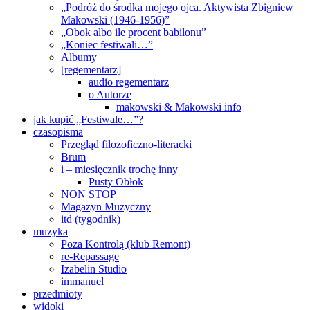
„Podróż do środka mojego ojca. Aktywista Zbigniew
Makowski (1946-1956)”
„Obok albo ile procent babilonu”
„Koniec festiwali…”
Albumy
[regementarz]
audio regementarz
o Autorze
makowski & Makowski info
jak kupić „Festiwale…”?
czasopisma
Przegląd filozoficzno-literacki
Brum
i – miesięcznik trochę inny
Pusty Obłok
NON STOP
Magazyn Muzyczny
itd (tygodnik)
muzyka
Poza Kontrolą (klub Remont)
re-Repassage
Izabelin Studio
immanuel
przedmioty
widoki