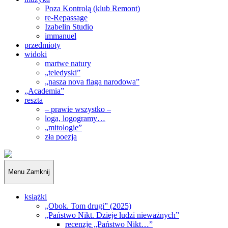
Poza Kontrolą (klub Remont)
re-Repassage
Izabelin Studio
immanuel
przedmioty
widoki
martwe natury
„teledyski”
„nasza nova flaga narodowa”
„Academia”
reszta
– prawie wszystko –
loga, logogramy…
„mitologie”
zła poezja
„Obywatele…”
Menu
Zamknij
książki
„Obok. Tom drugi” (2025)
„Państwo Nikt. Dzieje ludzi nieważnych”
recenzje „Państwo Nikt…”