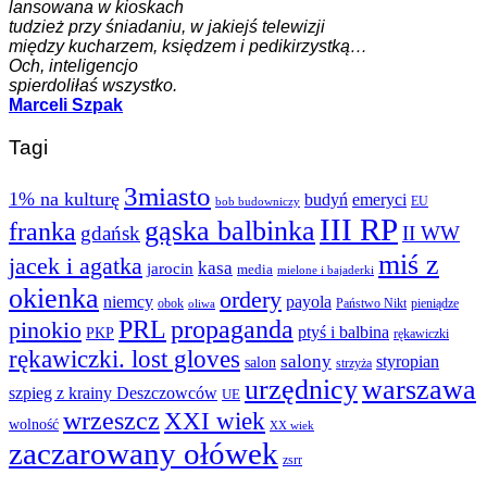
lansowana w kioskach
tudzież przy śniadaniu, w jakiejś telewizji
między kucharzem, księdzem i pedikirzystką…
Och, inteligencjo
spierdoliłaś wszystko.
Marceli Szpak
Tagi
3miasto
1% na kulturę
budyń
emeryci
EU
bob budowniczy
III RP
gąska balbinka
franka
gdańsk
II WW
miś z
jacek i agatka
kasa
jarocin
media
mielone i bajaderki
okienka
ordery
niemcy
payola
obok
Państwo Nikt
pieniądze
oliwa
PRL
propaganda
pinokio
ptyś i balbina
PKP
rękawiczki
rękawiczki. lost gloves
salony
styropian
salon
strzyża
urzędnicy
warszawa
szpieg z krainy Deszczowców
UE
wrzeszcz
XXI wiek
wolność
XX wiek
zaczarowany ołówek
zsrr