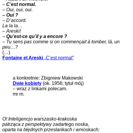
–
C’est normal.
–
Oui, oui, oui.
– Oui ?
– D’accord.
La la la…
–
Areski!
–
Qu’est-ce qu’il y a encore ?
–
Tu sens pas comme si on commençait à tomber, là, un
peu…?
(…)
Fontaine et Areski
„C’est normal”
a konkretnie: Zbigniew Makowski
Dwie kobiety
(ok. 1956; tytuł mój)
– wraz z linkami polecam.
mr m.
O! Inteligencjo warszasko-krakoska
patrząca z perspektywy zadartego noska,
oparta na błędnych przesłankach i wnioskach;