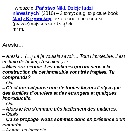
i wreszcie „
Państwo Nikt. Dzieje ludzi
nieważnych
” (2016) – 2 tomy: drugi to picture book
Marty Krzywickiej
, też drobne inne dodatki –
(prawie) najstarsza z książek
mr m.
Areski…
–
Areski… (…) Là je voulais savoir… Tout l’immeuble, il est
en train de brûler, c’est bien ça?
– Mais oui, écoute. Les matières qui ont servi à la
construction de cet immeuble sont très fragiles. Tu
comprends?
–
Oui
.
– C’est normal parce que de toutes façons il n’y a que
des familles d’ouvriers et des étrangers et quelques
improductifs.
–
Oui
.
– Alors le feu s’empare très facilement des matières.
–
Ouais
.
– Ça se propage. Nous sommes donc en présence d’un
incendie.
– Aaaah. un incendie.