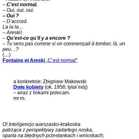
–
C’est normal.
–
Oui, oui, oui.
– Oui ?
– D’accord.
La la la…
–
Areski!
–
Qu’est-ce qu’il y a encore ?
–
Tu sens pas comme si on commençait à tomber, là, un
peu…?
(…)
Fontaine et Areski
„C’est normal”
a konkretnie: Zbigniew Makowski
Dwie kobiety
(ok. 1956; tytuł mój)
– wraz z linkami polecam.
mr m.
O! Inteligencjo warszasko-krakoska
patrząca z perspektywy zadartego noska,
oparta na błędnych przesłankach i wnioskach;