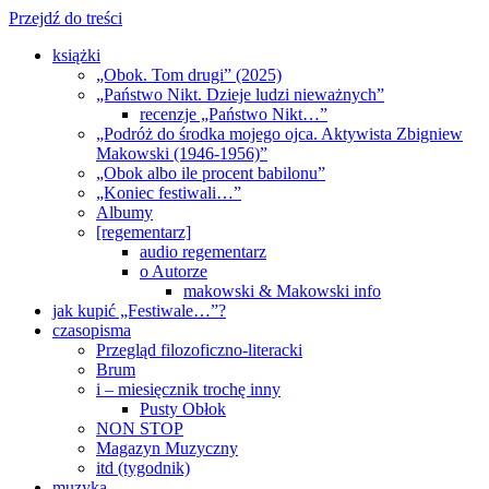
Przejdź do treści
książki
„Obok. Tom drugi” (2025)
„Państwo Nikt. Dzieje ludzi nieważnych”
recenzje „Państwo Nikt…”
„Podróż do środka mojego ojca. Aktywista Zbigniew
Makowski (1946-1956)”
„Obok albo ile procent babilonu”
„Koniec festiwali…”
Albumy
[regementarz]
audio regementarz
o Autorze
makowski & Makowski info
jak kupić „Festiwale…”?
czasopisma
Przegląd filozoficzno-literacki
Brum
i – miesięcznik trochę inny
Pusty Obłok
NON STOP
Magazyn Muzyczny
itd (tygodnik)
muzyka