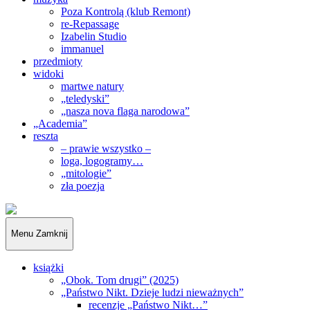
Poza Kontrolą (klub Remont)
re-Repassage
Izabelin Studio
immanuel
przedmioty
widoki
martwe natury
„teledyski”
„nasza nova flaga narodowa”
„Academia”
reszta
– prawie wszystko –
loga, logogramy…
„mitologie”
zła poezja
„Obywatele…”
Menu
Zamknij
książki
„Obok. Tom drugi” (2025)
„Państwo Nikt. Dzieje ludzi nieważnych”
recenzje „Państwo Nikt…”