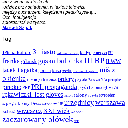
lansowana w kioskach
tudzież przy śniadaniu, w jakiejś telewizji
między kucharzem, księdzem i pedikirzystką…
Och, inteligencjo
spierdoliłaś wszystko.
Marceli Szpak
Tagi
3miasto
1% na kulturę
budyń
emeryci
EU
bob budowniczy
III RP
gąska balbinka
franka
gdańsk
II WW
miś z
jacek i agatka
kasa
jarocin
media
mielone i bajaderki
okienka
ordery
niemcy
payola
obok
Państwo Nikt
pieniądze
oliwa
PRL
propaganda
pinokio
ptyś i balbina
PKP
rękawiczki
rękawiczki. lost gloves
salony
styropian
salon
strzyża
urzędnicy
warszawa
szpieg z krainy Deszczowców
UE
wrzeszcz
XXI wiek
wolność
XX wiek
zaczarowany ołówek
zsrr