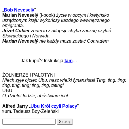
„
Bob Neveselý
”
Marian Neveselý
(f-book)
życie w obcym i kretyńsko
urządzonym kraju wykończy każdego wewnętrznego
emigranta.
Józef Cukier
znam to z ałtopsji. chyba zacznę czytać
Słowackiego i Norwida
Marian Neveselý
nie każdy może zostać Conradem
Jak kupić? Instrukcja
tam
…
ŻOŁNIERZE I PALOTYNI
Niech żyje ojciec Ubu, nasz wielki fynansista! Ting, ting, ting;
ting, ting, ting; ting, ting, tating!
UBU
O, dzielni ludzie, ubóstwiam ich!
Alfred Jarry
„
Ubu Król czyli Polacy
”
tłum. Tadeusz Boy-Żeleński
Szukaj: