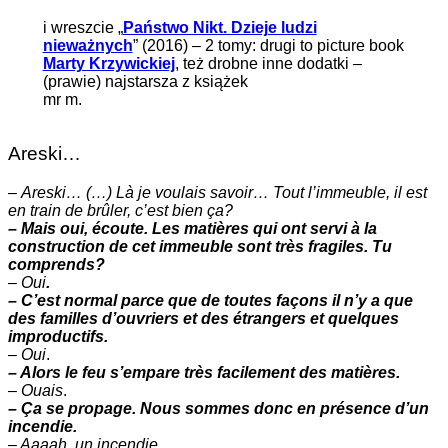
i wreszcie „
Państwo Nikt. Dzieje ludzi
nieważnych
” (2016) – 2 tomy: drugi to picture book
Marty Krzywickiej
, też drobne inne dodatki –
(prawie) najstarsza z książek
mr m.
Areski…
–
Areski… (…) Là je voulais savoir… Tout l’immeuble, il est
en train de brûler, c’est bien ça?
– Mais oui, écoute. Les matières qui ont servi à la
construction de cet immeuble sont très fragiles. Tu
comprends?
–
Oui
.
– C’est normal parce que de toutes façons il n’y a que
des familles d’ouvriers et des étrangers et quelques
improductifs.
–
Oui
.
– Alors le feu s’empare très facilement des matières.
–
Ouais
.
– Ça se propage. Nous sommes donc en présence d’un
incendie.
– Aaaah. un incendie.