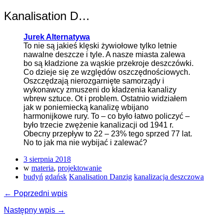
Kanalisation D…
Jurek Alternatywa
To nie są jakieś klęski żywiołowe tylko letnie
nawalne deszcze i tyle. A nasze miasta zalewa
bo są kładzione za wąskie przekroje deszczówki.
Co dzieje się ze względów oszczędnościowych.
Oszczędzają nierozgarnięte samorządy i
wykonawcy zmuszeni do kładzenia kanalizy
wbrew sztuce. Ot i problem. Ostatnio widziałem
jak w poniemiecką kanalizę wbijano
harmonijkowe rury. To – co było łatwo policzyć –
było trzecie zwężenie kanalizacji od 1941 r.
Obecny przepływ to 22 – 23% tego sprzed 77 lat.
No to jak ma nie wybijać i zalewać?
3 sierpnia 2018
w
materia
,
projektowanie
budyń
gdańsk
Kanalisation Danzig
kanalizacja deszczowa
← Poprzedni wpis
Następny wpis →