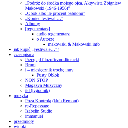
„Podróż do środka mojego ojca. Aktywista Zbigniew
Makowski (1946-1956)”
„Obok albo ile procent babilonu”
„Koniec festiwali…”
Albumy
[regementarz]
audio regementarz
o Autorze
makowski & Makowski info
jak kupić „Festiwale…”?
czasopisma
Przegląd filozoficzno-literacki
Brum
i – miesięcznik trochę inny
Pusty Obłok
NON STOP
Magazyn Muzyczny
itd (tygodnik)
muzyka
Poza Kontrolą (klub Remont)
re-Repassage
Izabelin Studio
immanuel
przedmioty
widoki