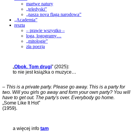
martwe natury
„teledyski”
„nasza nova flaga narodowa”
„Academia”
reszta
– prawie wszystko –
loga, logogramy…
„mitologie”
zła poezja
„
Obok. Tom drugi
” (2025):
to nie jest książka o muzyce…
–
This is a private party. Please go away. This is a party for
two. Will you girls go away and form your own party? You will
have to get out. The party's over. Everybody go home.
„Some Like It Hot”
(1959).
a więcej info
tam