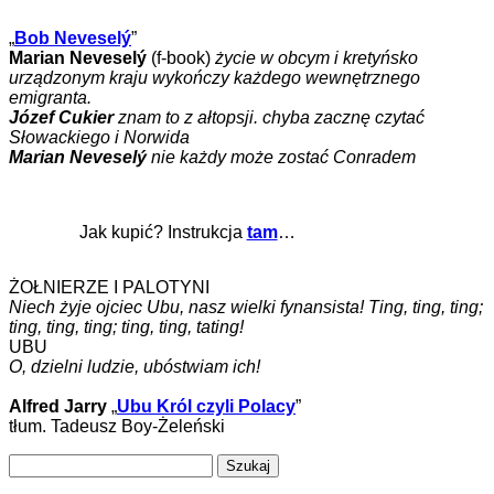
„
Bob Neveselý
”
Marian Neveselý
(f-book)
życie w obcym i kretyńsko
urządzonym kraju wykończy każdego wewnętrznego
emigranta.
Józef Cukier
znam to z ałtopsji. chyba zacznę czytać
Słowackiego i Norwida
Marian Neveselý
nie każdy może zostać Conradem
Jak kupić? Instrukcja
tam
…
ŻOŁNIERZE I PALOTYNI
Niech żyje ojciec Ubu, nasz wielki fynansista! Ting, ting, ting;
ting, ting, ting; ting, ting, tating!
UBU
O, dzielni ludzie, ubóstwiam ich!
Alfred Jarry
„
Ubu Król czyli Polacy
”
tłum. Tadeusz Boy-Żeleński
Szukaj: