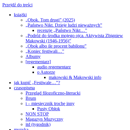
Przejdź do treści
książki
„Obok. Tom drugi” (2025)
„Państwo Nikt. Dzieje ludzi nieważnych”
recenzje „Państwo Nikt…”
„Podróż do środka mojego ojca. Aktywista Zbigniew
Makowski (1946-1956)”
„Obok albo ile procent babilonu”
„Koniec festiwali…”
Albumy
[regementarz]
audio regementarz
o Autorze
makowski & Makowski info
jak kupić „Festiwale…”?
czasopisma
Przegląd filozoficzno-literacki
Brum
i – miesięcznik trochę inny
Pusty Obłok
NON STOP
Magazyn Muzyczny
itd (tygodnik)
muzyka