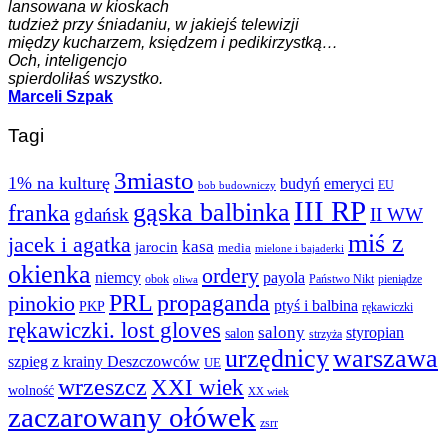
lansowana w kioskach
tudzież przy śniadaniu, w jakiejś telewizji
między kucharzem, księdzem i pedikirzystką…
Och, inteligencjo
spierdoliłaś wszystko.
Marceli Szpak
Tagi
3miasto
1% na kulturę
budyń
emeryci
EU
bob budowniczy
III RP
gąska balbinka
franka
gdańsk
II WW
miś z
jacek i agatka
kasa
jarocin
media
mielone i bajaderki
okienka
ordery
niemcy
payola
obok
Państwo Nikt
pieniądze
oliwa
PRL
propaganda
pinokio
ptyś i balbina
PKP
rękawiczki
rękawiczki. lost gloves
salony
styropian
salon
strzyża
urzędnicy
warszawa
szpieg z krainy Deszczowców
UE
wrzeszcz
XXI wiek
wolność
XX wiek
zaczarowany ołówek
zsrr