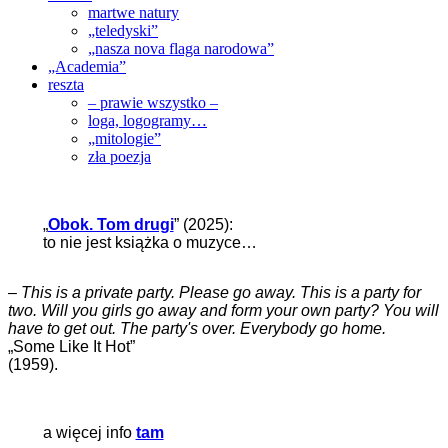
martwe natury
„teledyski”
„nasza nova flaga narodowa”
„Academia”
reszta
– prawie wszystko –
loga, logogramy…
„mitologie”
zła poezja
„
Obok. Tom drugi
” (2025):
to nie jest książka o muzyce…
–
This is a private party. Please go away. This is a party for
two. Will you girls go away and form your own party? You will
have to get out. The party's over. Everybody go home.
„Some Like It Hot”
(1959).
a więcej info
tam