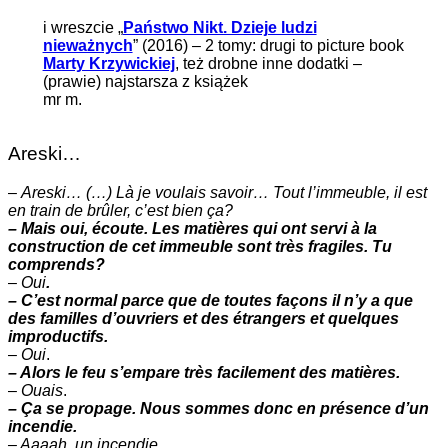
i wreszcie „
Państwo Nikt. Dzieje ludzi
nieważnych
” (2016) – 2 tomy: drugi to picture book
Marty Krzywickiej
, też drobne inne dodatki –
(prawie) najstarsza z książek
mr m.
Areski…
–
Areski… (…) Là je voulais savoir… Tout l’immeuble, il est
en train de brûler, c’est bien ça?
– Mais oui, écoute. Les matières qui ont servi à la
construction de cet immeuble sont très fragiles. Tu
comprends?
–
Oui
.
– C’est normal parce que de toutes façons il n’y a que
des familles d’ouvriers et des étrangers et quelques
improductifs.
–
Oui
.
– Alors le feu s’empare très facilement des matières.
–
Ouais
.
– Ça se propage. Nous sommes donc en présence d’un
incendie.
– Aaaah. un incendie.