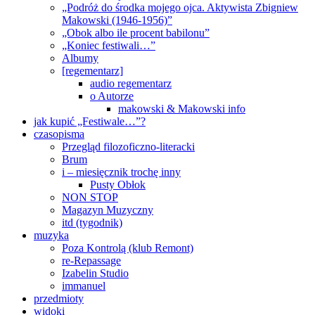
„Podróż do środka mojego ojca. Aktywista Zbigniew
Makowski (1946-1956)”
„Obok albo ile procent babilonu”
„Koniec festiwali…”
Albumy
[regementarz]
audio regementarz
o Autorze
makowski & Makowski info
jak kupić „Festiwale…”?
czasopisma
Przegląd filozoficzno-literacki
Brum
i – miesięcznik trochę inny
Pusty Obłok
NON STOP
Magazyn Muzyczny
itd (tygodnik)
muzyka
Poza Kontrolą (klub Remont)
re-Repassage
Izabelin Studio
immanuel
przedmioty
widoki