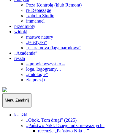
Poza Kontrolą (klub Remont)
re-Repassage
Izabelin Studio
immanuel
przedmioty
widoki
martwe natury
„teledyski”
„nasza nova flaga narodowa”
„Academia”
reszta
– prawie wszystko –
loga, logogramy…
„mitologie”
zła poezja
„Obywatele…”
Menu
Zamknij
książki
„Obok. Tom drugi” (2025)
„Państwo Nikt. Dzieje ludzi nieważnych”
recenzje „Państwo Nikt…”