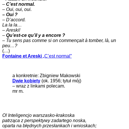
–
C’est normal.
–
Oui, oui, oui.
– Oui ?
– D’accord.
La la la…
–
Areski!
–
Qu’est-ce qu’il y a encore ?
–
Tu sens pas comme si on commençait à tomber, là, un
peu…?
(…)
Fontaine et Areski
„C’est normal”
a konkretnie: Zbigniew Makowski
Dwie kobiety
(ok. 1956; tytuł mój)
– wraz z linkami polecam.
mr m.
O! Inteligencjo warszasko-krakoska
patrząca z perspektywy zadartego noska,
oparta na błędnych przesłankach i wnioskach;