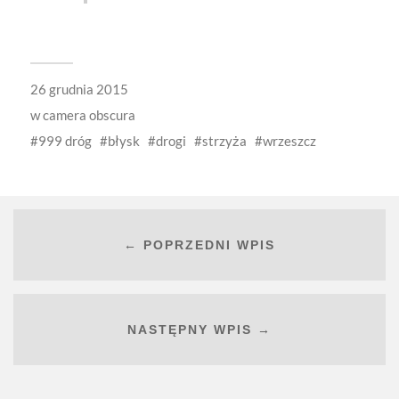
26 grudnia 2015
w
camera obscura
999 dróg
błysk
drogi
strzyża
wrzeszcz
← POPRZEDNI WPIS
NASTĘPNY WPIS →