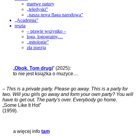
martwe natury
„teledyski”
„nasza nova flaga narodowa”
„Academia”
reszta
– prawie wszystko –
loga, logogramy…
„mitologie”
zła poezja
„
Obok. Tom drugi
” (2025):
to nie jest książka o muzyce…
–
This is a private party. Please go away. This is a party for
two. Will you girls go away and form your own party? You will
have to get out. The party's over. Everybody go home.
„Some Like It Hot”
(1959).
a więcej info
tam