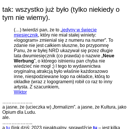
tak: wszystko już było (tylko niekiedy o
tym nie wiemy).
(…) twierdzi pan, że to „
jedyny w świecie
miesięcznik
, który nie miał stałej winiety:
«logogram» zmieniał się z numeru na numer”. To
zdanie nie jest całkiem słuszne, bo przypomnę
Panu, że w byłej NRD ukazywał się przez długie
lata dwumiesięcznik (co prawda) o nazwie „
Neue
Werbung
”, o którego istnieniu pan chyba nie
wiedzieć nie mogł ;) I tego to wydawnictwa
oryginalną atrakcją było właśnie każdorazowo
inne, niespodziewane logo na okładce, którą to
okładke (wraz z logogramem) robił co raz to inny
artysta. Z szacunkiem,
Wiktor
………………..
a jasne, że (ucieczka w) „formalizm”. a jasne, że Kultura, jako
Opium dla Ludu.
ale.
………………..
a
tu
(link dziś: 2023 nieaktualny, sprawdźcie
tu
– jest kilka