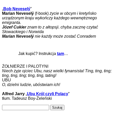
„
Bob Neveselý
”
Marian Neveselý
(f-book)
życie w obcym i kretyńsko
urządzonym kraju wykończy każdego wewnętrznego
emigranta.
Józef Cukier
znam to z ałtopsji. chyba zacznę czytać
Słowackiego i Norwida
Marian Neveselý
nie każdy może zostać Conradem
Jak kupić? Instrukcja
tam
…
ŻOŁNIERZE I PALOTYNI
Niech żyje ojciec Ubu, nasz wielki fynansista! Ting, ting, ting;
ting, ting, ting; ting, ting, tating!
UBU
O, dzielni ludzie, ubóstwiam ich!
Alfred Jarry
„
Ubu Król czyli Polacy
”
tłum. Tadeusz Boy-Żeleński
Szukaj: