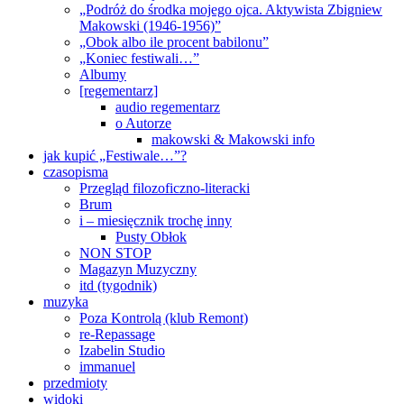
„Podróż do środka mojego ojca. Aktywista Zbigniew
Makowski (1946-1956)”
„Obok albo ile procent babilonu”
„Koniec festiwali…”
Albumy
[regementarz]
audio regementarz
o Autorze
makowski & Makowski info
jak kupić „Festiwale…”?
czasopisma
Przegląd filozoficzno-literacki
Brum
i – miesięcznik trochę inny
Pusty Obłok
NON STOP
Magazyn Muzyczny
itd (tygodnik)
muzyka
Poza Kontrolą (klub Remont)
re-Repassage
Izabelin Studio
immanuel
przedmioty
widoki