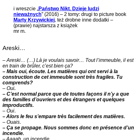
i wreszcie „
Państwo Nikt. Dzieje ludzi
nieważnych
” (2016) – 2 tomy: drugi to picture book
Marty Krzywickiej
, też drobne inne dodatki –
(prawie) najstarsza z książek
mr m.
Areski…
–
Areski… (…) Là je voulais savoir… Tout l’immeuble, il est
en train de brûler, c’est bien ça?
– Mais oui, écoute. Les matières qui ont servi à la
construction de cet immeuble sont très fragiles. Tu
comprends?
–
Oui
.
– C’est normal parce que de toutes façons il n’y a que
des familles d’ouvriers et des étrangers et quelques
improductifs.
–
Oui
.
– Alors le feu s’empare très facilement des matières.
–
Ouais
.
– Ça se propage. Nous sommes donc en présence d’un
incendie.
– Aaaah. un incendie.