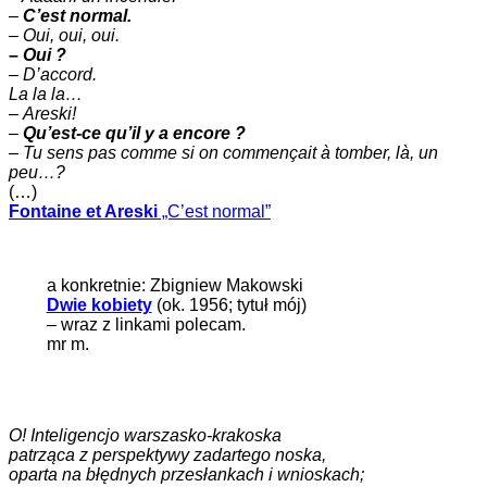
–
C’est normal.
–
Oui, oui, oui.
– Oui ?
– D’accord.
La la la…
–
Areski!
–
Qu’est-ce qu’il y a encore ?
–
Tu sens pas comme si on commençait à tomber, là, un
peu…?
(…)
Fontaine et Areski
„C’est normal”
a konkretnie: Zbigniew Makowski
Dwie kobiety
(ok. 1956; tytuł mój)
– wraz z linkami polecam.
mr m.
O! Inteligencjo warszasko-krakoska
patrząca z perspektywy zadartego noska,
oparta na błędnych przesłankach i wnioskach;