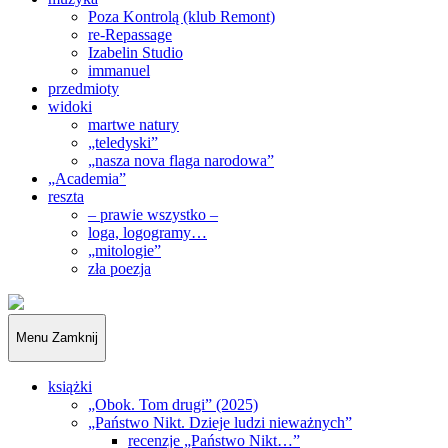
Poza Kontrolą (klub Remont)
re-Repassage
Izabelin Studio
immanuel
przedmioty
widoki
martwe natury
„teledyski”
„nasza nova flaga narodowa”
„Academia”
reszta
– prawie wszystko –
loga, logogramy…
„mitologie”
zła poezja
„Obywatele…”
Menu
Zamknij
książki
„Obok. Tom drugi” (2025)
„Państwo Nikt. Dzieje ludzi nieważnych”
recenzje „Państwo Nikt…”