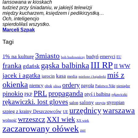
lansowana w kioskach
tudzież przy śniadaniu, w jakiejś telewizji
między kucharzem, księdzem i pedikirzystką…
Och, inteligencjo
spierdoliłaś wszystko.
Marceli Szpak
Tagi
3miasto
1% na kulturę
budyń
emeryci
EU
bob budowniczy
III RP
gąska balbinka
franka
gdańsk
II WW
miś z
jacek i agatka
kasa
jarocin
media
mielone i bajaderki
okienka
ordery
niemcy
payola
obok
Państwo Nikt
pieniądze
oliwa
PRL
propaganda
pinokio
ptyś i balbina
PKP
rękawiczki
rękawiczki. lost gloves
salony
styropian
salon
strzyża
urzędnicy
warszawa
szpieg z krainy Deszczowców
UE
wrzeszcz
XXI wiek
wolność
XX wiek
zaczarowany ołówek
zsrr