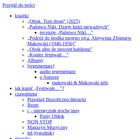
Przejdź do treści
książki
„Obok. Tom drugi” (2025)
„Państwo Nikt. Dzieje ludzi nieważnych”
recenzje „Państwo Nikt…”
„Podróż do środka mojego ojca. Aktywista Zbigniew
Makowski (1946-1956)”
„Obok albo ile procent babilonu”
„Koniec festiwali…”
Albumy
[regementarz]
audio regementarz
o Autorze
makowski & Makowski info
jak kupić „Festiwale…”?
czasopisma
Przegląd filozoficzno-literacki
Brum
i – miesięcznik trochę inny
Pusty Obłok
NON STOP
Magazyn Muzyczny
itd (tygodnik)
muzyka