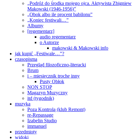
„Podróż do środka mojego ojca. Aktywista Zbigniew
Makowski (1946-1956)”
„Obok albo ile procent babilonu”
„Koniec festiwali…”
Albumy
[regementarz]
audio regementarz
o Autorze
makowski & Makowski info
jak kupić „Festiwale…”?
czasopisma
Przegląd filozoficzno-literacki
Brum
i – miesięcznik trochę inny
Pusty Obłok
NON STOP
Magazyn Muzyczny
itd (tygodnik)
muzyka
Poza Kontrolą (klub Remont)
re-Repassage
Izabelin Studio
immanuel
przedmioty
widoki