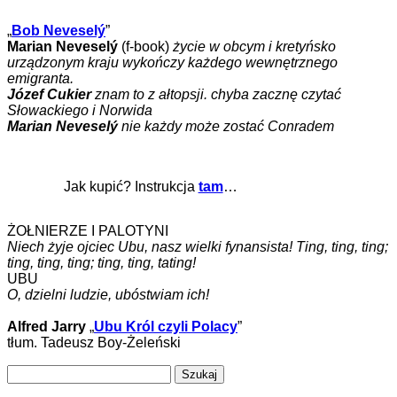
„
Bob Neveselý
”
Marian Neveselý
(f-book)
życie w obcym i kretyńsko
urządzonym kraju wykończy każdego wewnętrznego
emigranta.
Józef Cukier
znam to z ałtopsji. chyba zacznę czytać
Słowackiego i Norwida
Marian Neveselý
nie każdy może zostać Conradem
Jak kupić? Instrukcja
tam
…
ŻOŁNIERZE I PALOTYNI
Niech żyje ojciec Ubu, nasz wielki fynansista! Ting, ting, ting;
ting, ting, ting; ting, ting, tating!
UBU
O, dzielni ludzie, ubóstwiam ich!
Alfred Jarry
„
Ubu Król czyli Polacy
”
tłum. Tadeusz Boy-Żeleński
Szukaj: