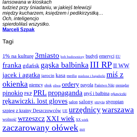
lansowana w kioskach
tudzież przy śniadaniu, w jakiejś telewizji
między kucharzem, księdzem i pedikirzystką…
Och, inteligencjo
spierdoliłaś wszystko.
Marceli Szpak
Tagi
3miasto
1% na kulturę
budyń
emeryci
EU
bob budowniczy
III RP
gąska balbinka
franka
gdańsk
II WW
miś z
jacek i agatka
kasa
jarocin
media
mielone i bajaderki
okienka
ordery
niemcy
payola
obok
Państwo Nikt
pieniądze
oliwa
PRL
propaganda
pinokio
ptyś i balbina
PKP
rękawiczki
rękawiczki. lost gloves
salony
styropian
salon
strzyża
urzędnicy
warszawa
szpieg z krainy Deszczowców
UE
wrzeszcz
XXI wiek
wolność
XX wiek
zaczarowany ołówek
zsrr