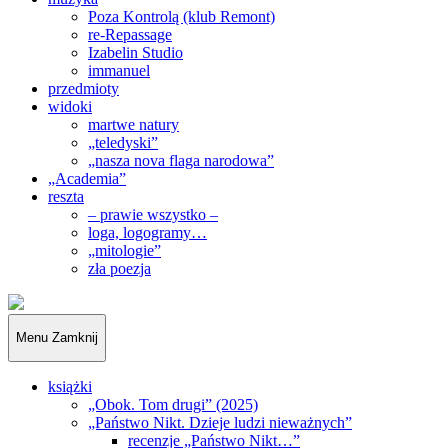
Poza Kontrolą (klub Remont)
re-Repassage
Izabelin Studio
immanuel
przedmioty
widoki
martwe natury
„teledyski”
„nasza nova flaga narodowa”
„Academia”
reszta
– prawie wszystko –
loga, logogramy…
„mitologie”
zła poezja
„Obywatele…”
Menu
Zamknij
książki
„Obok. Tom drugi” (2025)
„Państwo Nikt. Dzieje ludzi nieważnych”
recenzje „Państwo Nikt…”