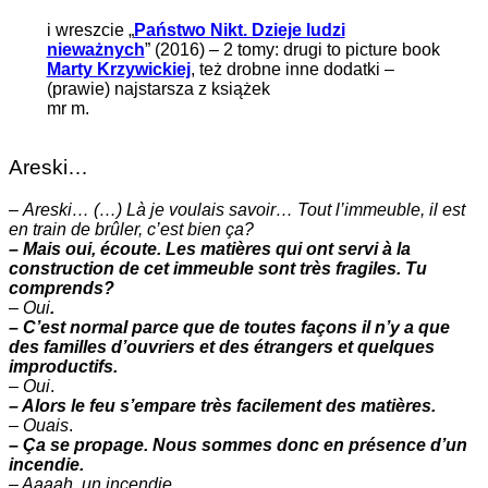
i wreszcie „
Państwo Nikt. Dzieje ludzi
nieważnych
” (2016) – 2 tomy: drugi to picture book
Marty Krzywickiej
, też drobne inne dodatki –
(prawie) najstarsza z książek
mr m.
Areski…
–
Areski… (…) Là je voulais savoir… Tout l’immeuble, il est
en train de brûler, c’est bien ça?
– Mais oui, écoute. Les matières qui ont servi à la
construction de cet immeuble sont très fragiles. Tu
comprends?
–
Oui
.
– C’est normal parce que de toutes façons il n’y a que
des familles d’ouvriers et des étrangers et quelques
improductifs.
–
Oui
.
– Alors le feu s’empare très facilement des matières.
–
Ouais
.
– Ça se propage. Nous sommes donc en présence d’un
incendie.
– Aaaah. un incendie.