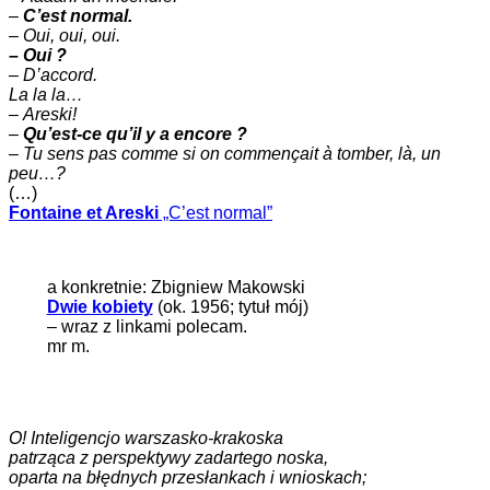
–
C’est normal.
–
Oui, oui, oui.
– Oui ?
– D’accord.
La la la…
–
Areski!
–
Qu’est-ce qu’il y a encore ?
–
Tu sens pas comme si on commençait à tomber, là, un
peu…?
(…)
Fontaine et Areski
„C’est normal”
a konkretnie: Zbigniew Makowski
Dwie kobiety
(ok. 1956; tytuł mój)
– wraz z linkami polecam.
mr m.
O! Inteligencjo warszasko-krakoska
patrząca z perspektywy zadartego noska,
oparta na błędnych przesłankach i wnioskach;