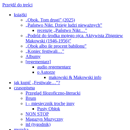
Przejdź do treści
książki
„Obok. Tom drugi” (2025)
„Państwo Nikt. Dzieje ludzi nieważnych”
recenzje „Państwo Nikt…”
„Podróż do środka mojego ojca. Aktywista Zbigniew
Makowski (1946-1956)”
„Obok albo ile procent babilonu”
„Koniec festiwali…”
Albumy
[regementarz]
audio regementarz
o Autorze
makowski & Makowski info
jak kupić „Festiwale…”?
czasopisma
Przegląd filozoficzno-literacki
Brum
i – miesięcznik trochę inny
Pusty Obłok
NON STOP
Magazyn Muzyczny
itd (tygodnik)
muzyka