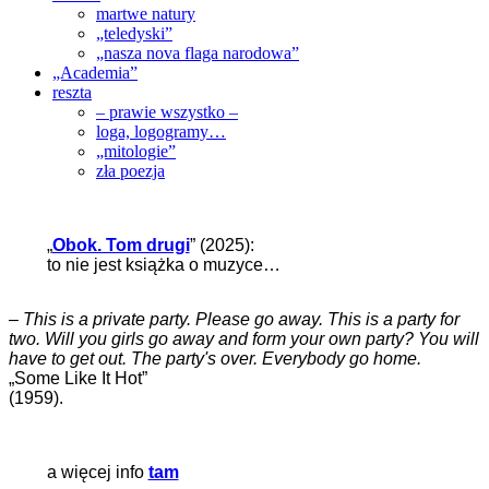
martwe natury
„teledyski”
„nasza nova flaga narodowa”
„Academia”
reszta
– prawie wszystko –
loga, logogramy…
„mitologie”
zła poezja
„
Obok. Tom drugi
” (2025):
to nie jest książka o muzyce…
–
This is a private party. Please go away. This is a party for
two. Will you girls go away and form your own party? You will
have to get out. The party's over. Everybody go home.
„Some Like It Hot”
(1959).
a więcej info
tam