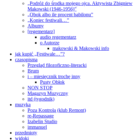
„Podróż do środka mojego ojca. Aktywista Zbigniew
Makowski (1946-1956)”
„Obok albo ile procent babilonu”
„Koniec festiwali…”
Albumy
[regementarz]
audio regementarz
o Autorze
makowski & Makowski info
jak kupić „Festiwale…”?
czasopisma
Przegląd filozoficzno-literacki
Brum
i – miesięcznik trochę inny
Pusty Obłok
NON STOP
Magazyn Muzyczny
itd (tygodnik)
muzyka
Poza Kontrolą (klub Remont)
re-Repassage
Izabelin Studio
immanuel
przedmioty
widoki