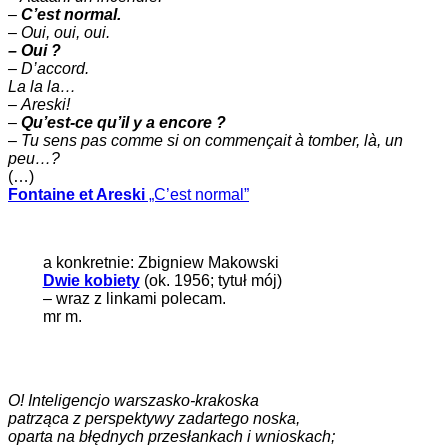
–
C’est normal.
–
Oui, oui, oui.
– Oui ?
– D’accord.
La la la…
–
Areski!
–
Qu’est-ce qu’il y a encore ?
–
Tu sens pas comme si on commençait à tomber, là, un
peu…?
(…)
Fontaine et Areski
„C’est normal”
a konkretnie: Zbigniew Makowski
Dwie kobiety
(ok. 1956; tytuł mój)
– wraz z linkami polecam.
mr m.
O! Inteligencjo warszasko-krakoska
patrząca z perspektywy zadartego noska,
oparta na błędnych przesłankach i wnioskach;