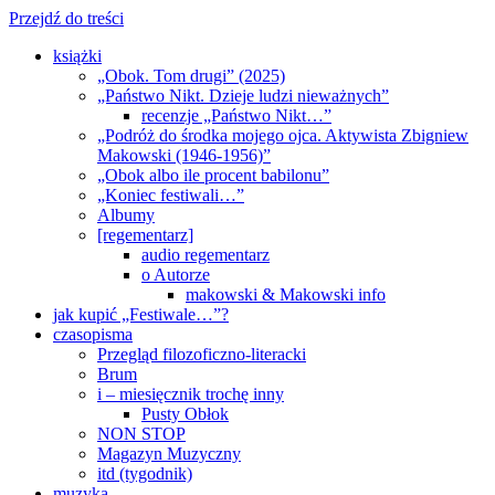
Przejdź do treści
książki
„Obok. Tom drugi” (2025)
„Państwo Nikt. Dzieje ludzi nieważnych”
recenzje „Państwo Nikt…”
„Podróż do środka mojego ojca. Aktywista Zbigniew
Makowski (1946-1956)”
„Obok albo ile procent babilonu”
„Koniec festiwali…”
Albumy
[regementarz]
audio regementarz
o Autorze
makowski & Makowski info
jak kupić „Festiwale…”?
czasopisma
Przegląd filozoficzno-literacki
Brum
i – miesięcznik trochę inny
Pusty Obłok
NON STOP
Magazyn Muzyczny
itd (tygodnik)
muzyka