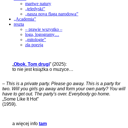
martwe natury
„teledyski”
„nasza nova flaga narodowa”
„Academia”
reszta
– prawie wszystko –
loga, logogramy…
„mitologie”
zła poezja
„
Obok. Tom drugi
” (2025):
to nie jest książka o muzyce…
–
This is a private party. Please go away. This is a party for
two. Will you girls go away and form your own party? You will
have to get out. The party's over. Everybody go home.
„Some Like It Hot”
(1959).
a więcej info
tam