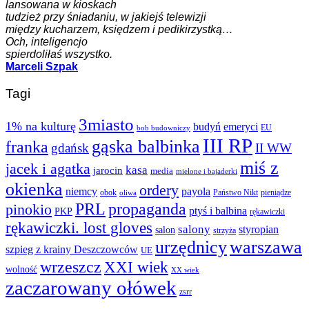
lansowana w kioskach
tudzież przy śniadaniu, w jakiejś telewizji
między kucharzem, księdzem i pedikirzystką…
Och, inteligencjo
spierdoliłaś wszystko.
Marceli Szpak
Tagi
3miasto
1% na kulturę
budyń
emeryci
EU
bob budowniczy
III RP
gąska balbinka
franka
gdańsk
II WW
miś z
jacek i agatka
kasa
jarocin
media
mielone i bajaderki
okienka
ordery
niemcy
payola
obok
Państwo Nikt
pieniądze
oliwa
PRL
propaganda
pinokio
ptyś i balbina
PKP
rękawiczki
rękawiczki. lost gloves
salony
styropian
salon
strzyża
urzędnicy
warszawa
szpieg z krainy Deszczowców
UE
wrzeszcz
XXI wiek
wolność
XX wiek
zaczarowany ołówek
zsrr