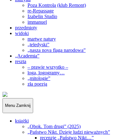
Poza Kontrolą (klub Remont)
re-Repassage
Izabelin Studio
immanuel
przedmioty
widoki
martwe natury
„teledyski”
„nasza nova flaga narodowa”
„Academia”
reszta
– prawie wszystko –
loga, logogramy…
„mitologie”
zła poezja
„Obywatele…”
Menu
Zamknij
książki
„Obok. Tom drugi” (2025)
„Państwo Nikt. Dzieje ludzi nieważnych”
recenzje „Państwo Nikt…”