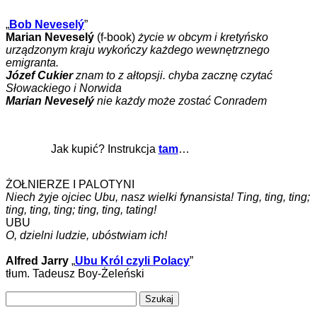
„
Bob Neveselý
”
Marian Neveselý
(f-book)
życie w obcym i kretyńsko
urządzonym kraju wykończy każdego wewnętrznego
emigranta.
Józef Cukier
znam to z ałtopsji. chyba zacznę czytać
Słowackiego i Norwida
Marian Neveselý
nie każdy może zostać Conradem
Jak kupić? Instrukcja
tam
…
ŻOŁNIERZE I PALOTYNI
Niech żyje ojciec Ubu, nasz wielki fynansista! Ting, ting, ting;
ting, ting, ting; ting, ting, tating!
UBU
O, dzielni ludzie, ubóstwiam ich!
Alfred Jarry
„
Ubu Król czyli Polacy
”
tłum. Tadeusz Boy-Żeleński
Szukaj: