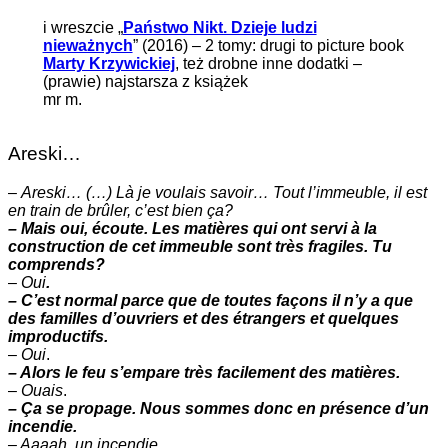
i wreszcie „
Państwo Nikt. Dzieje ludzi
nieważnych
” (2016) – 2 tomy: drugi to picture book
Marty Krzywickiej
, też drobne inne dodatki –
(prawie) najstarsza z książek
mr m.
Areski…
–
Areski… (…) Là je voulais savoir… Tout l’immeuble, il est
en train de brûler, c’est bien ça?
– Mais oui, écoute. Les matières qui ont servi à la
construction de cet immeuble sont très fragiles. Tu
comprends?
–
Oui
.
– C’est normal parce que de toutes façons il n’y a que
des familles d’ouvriers et des étrangers et quelques
improductifs.
–
Oui
.
– Alors le feu s’empare très facilement des matières.
–
Ouais
.
– Ça se propage. Nous sommes donc en présence d’un
incendie.
– Aaaah. un incendie.