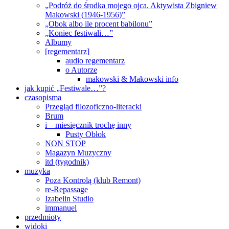
„Podróż do środka mojego ojca. Aktywista Zbigniew
Makowski (1946-1956)”
„Obok albo ile procent babilonu”
„Koniec festiwali…”
Albumy
[regementarz]
audio regementarz
o Autorze
makowski & Makowski info
jak kupić „Festiwale…”?
czasopisma
Przegląd filozoficzno-literacki
Brum
i – miesięcznik trochę inny
Pusty Obłok
NON STOP
Magazyn Muzyczny
itd (tygodnik)
muzyka
Poza Kontrolą (klub Remont)
re-Repassage
Izabelin Studio
immanuel
przedmioty
widoki