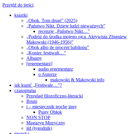
Przejdź do treści
książki
„Obok. Tom drugi” (2025)
„Państwo Nikt. Dzieje ludzi nieważnych”
recenzje „Państwo Nikt…”
„Podróż do środka mojego ojca. Aktywista Zbigniew
Makowski (1946-1956)”
„Obok albo ile procent babilonu”
„Koniec festiwali…”
Albumy
[regementarz]
audio regementarz
o Autorze
makowski & Makowski info
jak kupić „Festiwale…”?
czasopisma
Przegląd filozoficzno-literacki
Brum
i – miesięcznik trochę inny
Pusty Obłok
NON STOP
Magazyn Muzyczny
itd (tygodnik)
muzyka