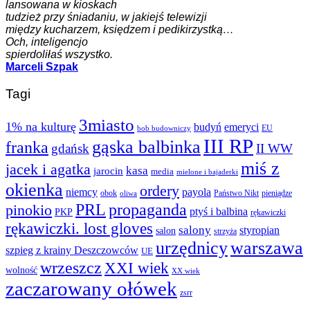
lansowana w kioskach
tudzież przy śniadaniu, w jakiejś telewizji
między kucharzem, księdzem i pedikirzystką…
Och, inteligencjo
spierdoliłaś wszystko.
Marceli Szpak
Tagi
3miasto
1% na kulturę
budyń
emeryci
EU
bob budowniczy
III RP
gąska balbinka
franka
gdańsk
II WW
miś z
jacek i agatka
kasa
jarocin
media
mielone i bajaderki
okienka
ordery
niemcy
payola
obok
Państwo Nikt
pieniądze
oliwa
PRL
propaganda
pinokio
ptyś i balbina
PKP
rękawiczki
rękawiczki. lost gloves
salony
styropian
salon
strzyża
urzędnicy
warszawa
szpieg z krainy Deszczowców
UE
wrzeszcz
XXI wiek
wolność
XX wiek
zaczarowany ołówek
zsrr