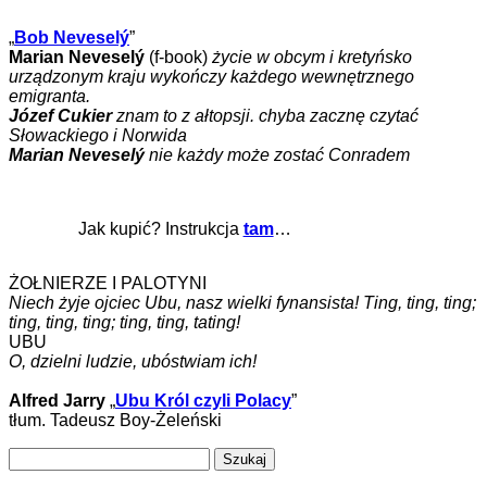
„
Bob Neveselý
”
Marian Neveselý
(f-book)
życie w obcym i kretyńsko
urządzonym kraju wykończy każdego wewnętrznego
emigranta.
Józef Cukier
znam to z ałtopsji. chyba zacznę czytać
Słowackiego i Norwida
Marian Neveselý
nie każdy może zostać Conradem
Jak kupić? Instrukcja
tam
…
ŻOŁNIERZE I PALOTYNI
Niech żyje ojciec Ubu, nasz wielki fynansista! Ting, ting, ting;
ting, ting, ting; ting, ting, tating!
UBU
O, dzielni ludzie, ubóstwiam ich!
Alfred Jarry
„
Ubu Król czyli Polacy
”
tłum. Tadeusz Boy-Żeleński
Szukaj: