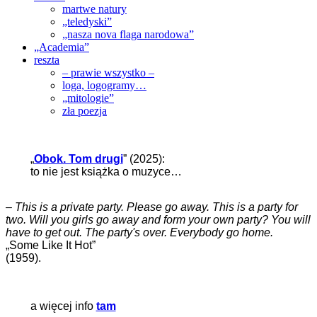
martwe natury
„teledyski”
„nasza nova flaga narodowa”
„Academia”
reszta
– prawie wszystko –
loga, logogramy…
„mitologie”
zła poezja
„
Obok. Tom drugi
” (2025):
to nie jest książka o muzyce…
–
This is a private party. Please go away. This is a party for
two. Will you girls go away and form your own party? You will
have to get out. The party's over. Everybody go home.
„Some Like It Hot”
(1959).
a więcej info
tam