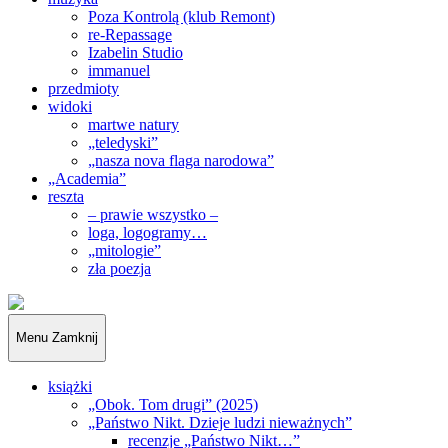
Poza Kontrolą (klub Remont)
re-Repassage
Izabelin Studio
immanuel
przedmioty
widoki
martwe natury
„teledyski”
„nasza nova flaga narodowa”
„Academia”
reszta
– prawie wszystko –
loga, logogramy…
„mitologie”
zła poezja
„Obywatele…”
Menu
Zamknij
książki
„Obok. Tom drugi” (2025)
„Państwo Nikt. Dzieje ludzi nieważnych”
recenzje „Państwo Nikt…”