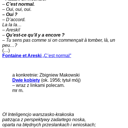
–
C’est normal.
–
Oui, oui, oui.
– Oui ?
– D’accord.
La la la…
–
Areski!
–
Qu’est-ce qu’il y a encore ?
–
Tu sens pas comme si on commençait à tomber, là, un
peu…?
(…)
Fontaine et Areski
„C’est normal”
a konkretnie: Zbigniew Makowski
Dwie kobiety
(ok. 1956; tytuł mój)
– wraz z linkami polecam.
mr m.
O! Inteligencjo warszasko-krakoska
patrząca z perspektywy zadartego noska,
oparta na błędnych przesłankach i wnioskach;