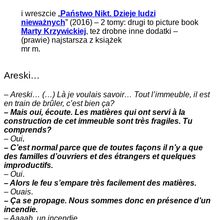
i wreszcie „
Państwo Nikt. Dzieje ludzi
nieważnych
” (2016) – 2 tomy: drugi to picture book
Marty Krzywickiej
, też drobne inne dodatki –
(prawie) najstarsza z książek
mr m.
Areski…
–
Areski… (…) Là je voulais savoir… Tout l’immeuble, il est
en train de brûler, c’est bien ça?
– Mais oui, écoute. Les matières qui ont servi à la
construction de cet immeuble sont très fragiles. Tu
comprends?
–
Oui
.
– C’est normal parce que de toutes façons il n’y a que
des familles d’ouvriers et des étrangers et quelques
improductifs.
–
Oui
.
– Alors le feu s’empare très facilement des matières.
–
Ouais
.
– Ça se propage. Nous sommes donc en présence d’un
incendie.
– Aaaah. un incendie.