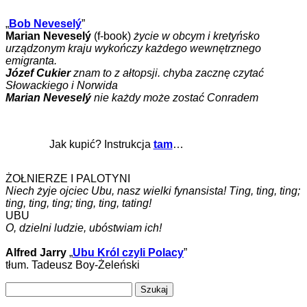
„
Bob Neveselý
”
Marian Neveselý
(f-book)
życie w obcym i kretyńsko
urządzonym kraju wykończy każdego wewnętrznego
emigranta.
Józef Cukier
znam to z ałtopsji. chyba zacznę czytać
Słowackiego i Norwida
Marian Neveselý
nie każdy może zostać Conradem
Jak kupić? Instrukcja
tam
…
ŻOŁNIERZE I PALOTYNI
Niech żyje ojciec Ubu, nasz wielki fynansista! Ting, ting, ting;
ting, ting, ting; ting, ting, tating!
UBU
O, dzielni ludzie, ubóstwiam ich!
Alfred Jarry
„
Ubu Król czyli Polacy
”
tłum. Tadeusz Boy-Żeleński
Szukaj: