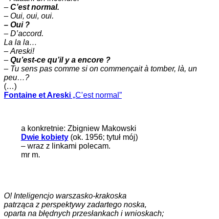
–
C’est normal.
–
Oui, oui, oui.
– Oui ?
– D’accord.
La la la…
–
Areski!
–
Qu’est-ce qu’il y a encore ?
–
Tu sens pas comme si on commençait à tomber, là, un
peu…?
(…)
Fontaine et Areski
„C’est normal”
a konkretnie: Zbigniew Makowski
Dwie kobiety
(ok. 1956; tytuł mój)
– wraz z linkami polecam.
mr m.
O! Inteligencjo warszasko-krakoska
patrząca z perspektywy zadartego noska,
oparta na błędnych przesłankach i wnioskach;