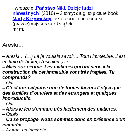
i wreszcie „
Państwo Nikt. Dzieje ludzi
nieważnych
” (2016) – 2 tomy: drugi to picture book
Marty Krzywickiej
, też drobne inne dodatki –
(prawie) najstarsza z książek
mr m.
Areski…
–
Areski… (…) Là je voulais savoir… Tout l’immeuble, il est
en train de brûler, c’est bien ça?
– Mais oui, écoute. Les matières qui ont servi à la
construction de cet immeuble sont très fragiles. Tu
comprends?
–
Oui
.
– C’est normal parce que de toutes façons il n’y a que
des familles d’ouvriers et des étrangers et quelques
improductifs.
–
Oui
.
– Alors le feu s’empare très facilement des matières.
–
Ouais
.
– Ça se propage. Nous sommes donc en présence d’un
incendie.
– Aaaah. un incendie.