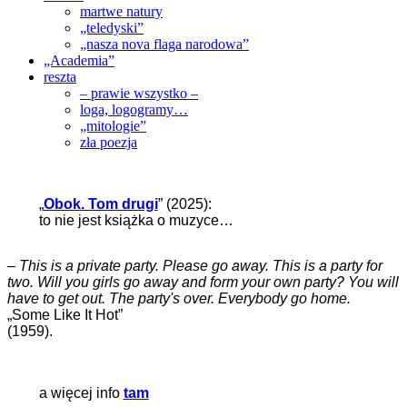
martwe natury
„teledyski”
„nasza nova flaga narodowa”
„Academia”
reszta
– prawie wszystko –
loga, logogramy…
„mitologie”
zła poezja
„
Obok. Tom drugi
” (2025):
to nie jest książka o muzyce…
–
This is a private party. Please go away. This is a party for
two. Will you girls go away and form your own party? You will
have to get out. The party's over. Everybody go home.
„Some Like It Hot”
(1959).
a więcej info
tam