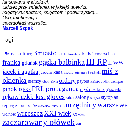
lansowana w kioskach
tudzież przy śniadaniu, w jakiejś telewizji
między kucharzem, księdzem i pedikirzystką…
Och, inteligencjo
spierdoliłaś wszystko.
Marceli Szpak
Tagi
3miasto
1% na kulturę
budyń
emeryci
EU
bob budowniczy
III RP
gąska balbinka
franka
gdańsk
II WW
miś z
jacek i agatka
kasa
jarocin
media
mielone i bajaderki
okienka
ordery
niemcy
payola
obok
Państwo Nikt
pieniądze
oliwa
PRL
propaganda
pinokio
ptyś i balbina
PKP
rękawiczki
rękawiczki. lost gloves
salony
styropian
salon
strzyża
urzędnicy
warszawa
szpieg z krainy Deszczowców
UE
wrzeszcz
XXI wiek
wolność
XX wiek
zaczarowany ołówek
zsrr