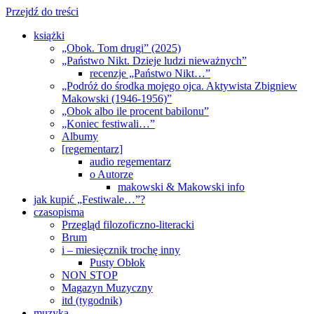
Przejdź do treści
książki
„Obok. Tom drugi” (2025)
„Państwo Nikt. Dzieje ludzi nieważnych”
recenzje „Państwo Nikt…”
„Podróż do środka mojego ojca. Aktywista Zbigniew
Makowski (1946-1956)”
„Obok albo ile procent babilonu”
„Koniec festiwali…”
Albumy
[regementarz]
audio regementarz
o Autorze
makowski & Makowski info
jak kupić „Festiwale…”?
czasopisma
Przegląd filozoficzno-literacki
Brum
i – miesięcznik trochę inny
Pusty Obłok
NON STOP
Magazyn Muzyczny
itd (tygodnik)
muzyka