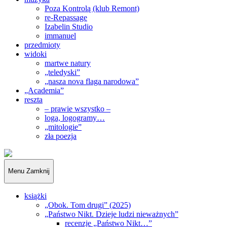
Poza Kontrolą (klub Remont)
re-Repassage
Izabelin Studio
immanuel
przedmioty
widoki
martwe natury
„teledyski”
„nasza nova flaga narodowa”
„Academia”
reszta
– prawie wszystko –
loga, logogramy…
„mitologie”
zła poezja
„Obywatele…”
Menu
Zamknij
książki
„Obok. Tom drugi” (2025)
„Państwo Nikt. Dzieje ludzi nieważnych”
recenzje „Państwo Nikt…”