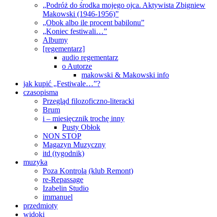
„Podróż do środka mojego ojca. Aktywista Zbigniew
Makowski (1946-1956)”
„Obok albo ile procent babilonu”
„Koniec festiwali…”
Albumy
[regementarz]
audio regementarz
o Autorze
makowski & Makowski info
jak kupić „Festiwale…”?
czasopisma
Przegląd filozoficzno-literacki
Brum
i – miesięcznik trochę inny
Pusty Obłok
NON STOP
Magazyn Muzyczny
itd (tygodnik)
muzyka
Poza Kontrolą (klub Remont)
re-Repassage
Izabelin Studio
immanuel
przedmioty
widoki