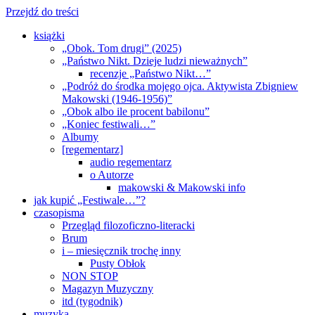
Przejdź do treści
książki
„Obok. Tom drugi” (2025)
„Państwo Nikt. Dzieje ludzi nieważnych”
recenzje „Państwo Nikt…”
„Podróż do środka mojego ojca. Aktywista Zbigniew
Makowski (1946-1956)”
„Obok albo ile procent babilonu”
„Koniec festiwali…”
Albumy
[regementarz]
audio regementarz
o Autorze
makowski & Makowski info
jak kupić „Festiwale…”?
czasopisma
Przegląd filozoficzno-literacki
Brum
i – miesięcznik trochę inny
Pusty Obłok
NON STOP
Magazyn Muzyczny
itd (tygodnik)
muzyka