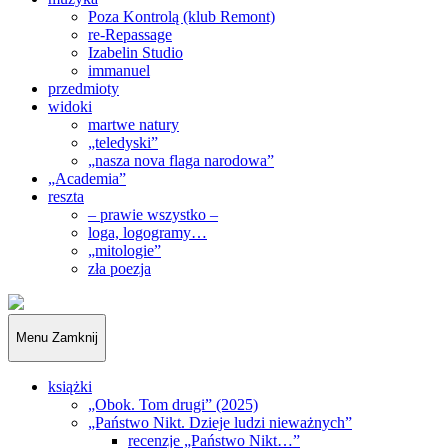
Poza Kontrolą (klub Remont)
re-Repassage
Izabelin Studio
immanuel
przedmioty
widoki
martwe natury
„teledyski”
„nasza nova flaga narodowa”
„Academia”
reszta
– prawie wszystko –
loga, logogramy…
„mitologie”
zła poezja
„Obywatele…”
Menu
Zamknij
książki
„Obok. Tom drugi” (2025)
„Państwo Nikt. Dzieje ludzi nieważnych”
recenzje „Państwo Nikt…”