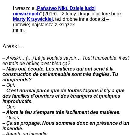
i wreszcie „
Państwo Nikt. Dzieje ludzi
nieważnych
” (2016) – 2 tomy: drugi to picture book
Marty Krzywickiej
, też drobne inne dodatki –
(prawie) najstarsza z książek
mr m.
Areski…
–
Areski… (…) Là je voulais savoir… Tout l’immeuble, il est
en train de brûler, c’est bien ça?
– Mais oui, écoute. Les matières qui ont servi à la
construction de cet immeuble sont très fragiles. Tu
comprends?
–
Oui
.
– C’est normal parce que de toutes façons il n’y a que
des familles d’ouvriers et des étrangers et quelques
improductifs.
–
Oui
.
– Alors le feu s’empare très facilement des matières.
–
Ouais
.
– Ça se propage. Nous sommes donc en présence d’un
incendie.
– Aaaah. un incendie.