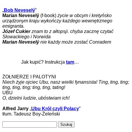
„
Bob Neveselý
”
Marian Neveselý
(f-book)
życie w obcym i kretyńsko
urządzonym kraju wykończy każdego wewnętrznego
emigranta.
Józef Cukier
znam to z ałtopsji. chyba zacznę czytać
Słowackiego i Norwida
Marian Neveselý
nie każdy może zostać Conradem
Jak kupić? Instrukcja
tam
…
ŻOŁNIERZE I PALOTYNI
Niech żyje ojciec Ubu, nasz wielki fynansista! Ting, ting, ting;
ting, ting, ting; ting, ting, tating!
UBU
O, dzielni ludzie, ubóstwiam ich!
Alfred Jarry
„
Ubu Król czyli Polacy
”
tłum. Tadeusz Boy-Żeleński
Szukaj: