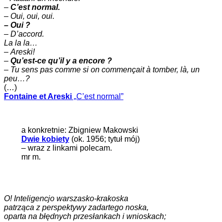
–
C’est normal.
–
Oui, oui, oui.
– Oui ?
– D’accord.
La la la…
–
Areski!
–
Qu’est-ce qu’il y a encore ?
–
Tu sens pas comme si on commençait à tomber, là, un
peu…?
(…)
Fontaine et Areski
„C’est normal”
a konkretnie: Zbigniew Makowski
Dwie kobiety
(ok. 1956; tytuł mój)
– wraz z linkami polecam.
mr m.
O! Inteligencjo warszasko-krakoska
patrząca z perspektywy zadartego noska,
oparta na błędnych przesłankach i wnioskach;