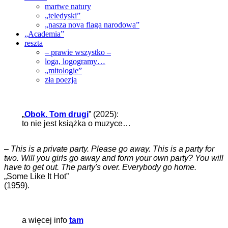
martwe natury
„teledyski”
„nasza nova flaga narodowa”
„Academia”
reszta
– prawie wszystko –
loga, logogramy…
„mitologie”
zła poezja
„
Obok. Tom drugi
” (2025):
to nie jest książka o muzyce…
–
This is a private party. Please go away. This is a party for
two. Will you girls go away and form your own party? You will
have to get out. The party's over. Everybody go home.
„Some Like It Hot”
(1959).
a więcej info
tam