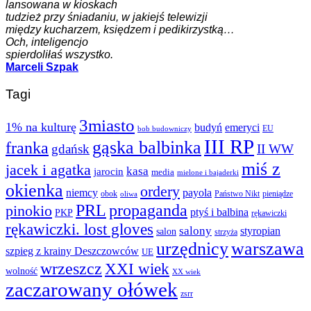
lansowana w kioskach
tudzież przy śniadaniu, w jakiejś telewizji
między kucharzem, księdzem i pedikirzystką…
Och, inteligencjo
spierdoliłaś wszystko.
Marceli Szpak
Tagi
3miasto
1% na kulturę
budyń
emeryci
EU
bob budowniczy
III RP
gąska balbinka
franka
gdańsk
II WW
miś z
jacek i agatka
kasa
jarocin
media
mielone i bajaderki
okienka
ordery
niemcy
payola
obok
Państwo Nikt
pieniądze
oliwa
PRL
propaganda
pinokio
ptyś i balbina
PKP
rękawiczki
rękawiczki. lost gloves
salony
styropian
salon
strzyża
urzędnicy
warszawa
szpieg z krainy Deszczowców
UE
wrzeszcz
XXI wiek
wolność
XX wiek
zaczarowany ołówek
zsrr