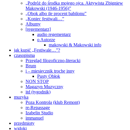
„Podróż do środka mojego ojca. Aktywista Zbigniew
Makowski (1946-1956)”
„Obok albo ile procent babilonu”
„Koniec festiwali…”
Albumy
[regementarz]
audio regementarz
o Autorze
makowski & Makowski info
jak kupić „Festiwale…”?
czasopisma
Przegląd filozoficzno-literacki
Brum
i – miesięcznik trochę inny
Pusty Obłok
NON STOP
Magazyn Muzyczny
itd (tygodnik)
muzyka
Poza Kontrolą (klub Remont)
re-Repassage
Izabelin Studio
immanuel
przedmioty
widoki