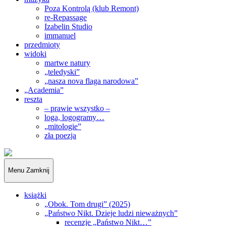
Poza Kontrolą (klub Remont)
re-Repassage
Izabelin Studio
immanuel
przedmioty
widoki
martwe natury
„teledyski”
„nasza nova flaga narodowa”
„Academia”
reszta
– prawie wszystko –
loga, logogramy…
„mitologie”
zła poezja
„Obywatele…”
Menu
Zamknij
książki
„Obok. Tom drugi” (2025)
„Państwo Nikt. Dzieje ludzi nieważnych”
recenzje „Państwo Nikt…”