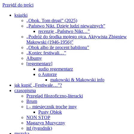
Przejdź do treści
książki
„Obok. Tom drugi” (2025)
„Państwo Nikt. Dzieje ludzi nieważnych”
recenzje „Państwo Nikt…”
„Podróż do środka mojego ojca. Aktywista Zbigniew
Makowski (1946-1956)”
„Obok albo ile procent babilonu”
„Koniec festiwali…”
Albumy
[regementarz]
audio regementarz
o Autorze
makowski & Makowski info
jak kupić „Festiwale…”?
czasopisma
Przegląd filozoficzno-literacki
Brum
i – miesięcznik trochę inny
Pusty Obłok
NON STOP
Magazyn Muzyczny
itd (tygodnik)
muzyka