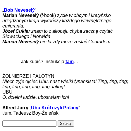
„
Bob Neveselý
”
Marian Neveselý
(f-book)
życie w obcym i kretyńsko
urządzonym kraju wykończy każdego wewnętrznego
emigranta.
Józef Cukier
znam to z ałtopsji. chyba zacznę czytać
Słowackiego i Norwida
Marian Neveselý
nie każdy może zostać Conradem
Jak kupić? Instrukcja
tam
…
ŻOŁNIERZE I PALOTYNI
Niech żyje ojciec Ubu, nasz wielki fynansista! Ting, ting, ting;
ting, ting, ting; ting, ting, tating!
UBU
O, dzielni ludzie, ubóstwiam ich!
Alfred Jarry
„
Ubu Król czyli Polacy
”
tłum. Tadeusz Boy-Żeleński
Szukaj: