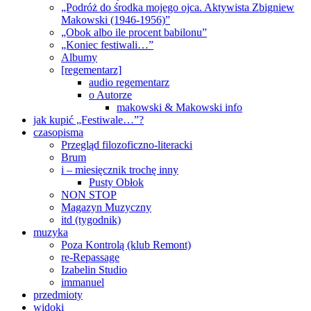
„Podróż do środka mojego ojca. Aktywista Zbigniew
Makowski (1946-1956)”
„Obok albo ile procent babilonu”
„Koniec festiwali…”
Albumy
[regementarz]
audio regementarz
o Autorze
makowski & Makowski info
jak kupić „Festiwale…”?
czasopisma
Przegląd filozoficzno-literacki
Brum
i – miesięcznik trochę inny
Pusty Obłok
NON STOP
Magazyn Muzyczny
itd (tygodnik)
muzyka
Poza Kontrolą (klub Remont)
re-Repassage
Izabelin Studio
immanuel
przedmioty
widoki