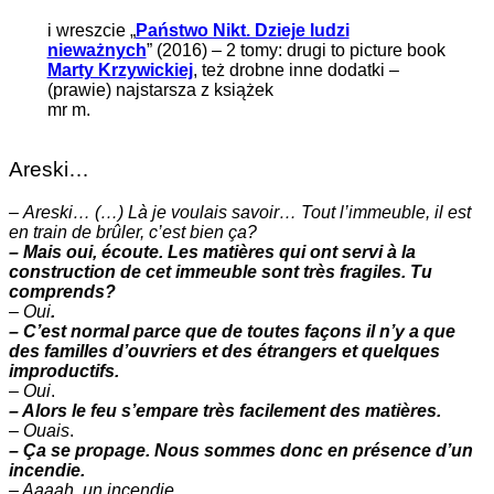
i wreszcie „
Państwo Nikt. Dzieje ludzi
nieważnych
” (2016) – 2 tomy: drugi to picture book
Marty Krzywickiej
, też drobne inne dodatki –
(prawie) najstarsza z książek
mr m.
Areski…
–
Areski… (…) Là je voulais savoir… Tout l’immeuble, il est
en train de brûler, c’est bien ça?
– Mais oui, écoute. Les matières qui ont servi à la
construction de cet immeuble sont très fragiles. Tu
comprends?
–
Oui
.
– C’est normal parce que de toutes façons il n’y a que
des familles d’ouvriers et des étrangers et quelques
improductifs.
–
Oui
.
– Alors le feu s’empare très facilement des matières.
–
Ouais
.
– Ça se propage. Nous sommes donc en présence d’un
incendie.
– Aaaah. un incendie.