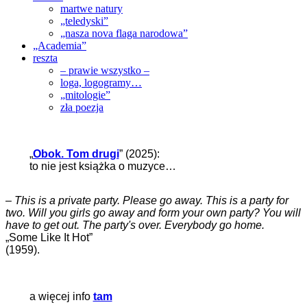
martwe natury
„teledyski”
„nasza nova flaga narodowa”
„Academia”
reszta
– prawie wszystko –
loga, logogramy…
„mitologie”
zła poezja
„
Obok. Tom drugi
” (2025):
to nie jest książka o muzyce…
–
This is a private party. Please go away. This is a party for
two. Will you girls go away and form your own party? You will
have to get out. The party's over. Everybody go home.
„Some Like It Hot”
(1959).
a więcej info
tam