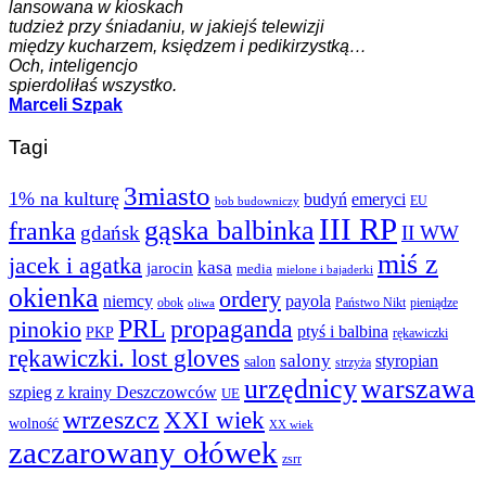
lansowana w kioskach
tudzież przy śniadaniu, w jakiejś telewizji
między kucharzem, księdzem i pedikirzystką…
Och, inteligencjo
spierdoliłaś wszystko.
Marceli Szpak
Tagi
3miasto
1% na kulturę
budyń
emeryci
EU
bob budowniczy
III RP
gąska balbinka
franka
gdańsk
II WW
miś z
jacek i agatka
kasa
jarocin
media
mielone i bajaderki
okienka
ordery
niemcy
payola
obok
Państwo Nikt
pieniądze
oliwa
PRL
propaganda
pinokio
ptyś i balbina
PKP
rękawiczki
rękawiczki. lost gloves
salony
styropian
salon
strzyża
urzędnicy
warszawa
szpieg z krainy Deszczowców
UE
wrzeszcz
XXI wiek
wolność
XX wiek
zaczarowany ołówek
zsrr