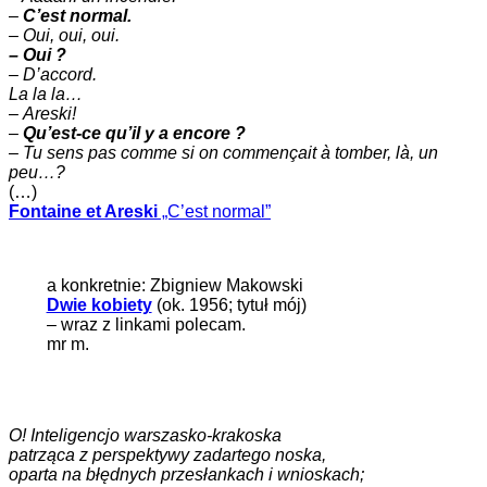
–
C’est normal.
–
Oui, oui, oui.
– Oui ?
– D’accord.
La la la…
–
Areski!
–
Qu’est-ce qu’il y a encore ?
–
Tu sens pas comme si on commençait à tomber, là, un
peu…?
(…)
Fontaine et Areski
„C’est normal”
a konkretnie: Zbigniew Makowski
Dwie kobiety
(ok. 1956; tytuł mój)
– wraz z linkami polecam.
mr m.
O! Inteligencjo warszasko-krakoska
patrząca z perspektywy zadartego noska,
oparta na błędnych przesłankach i wnioskach;