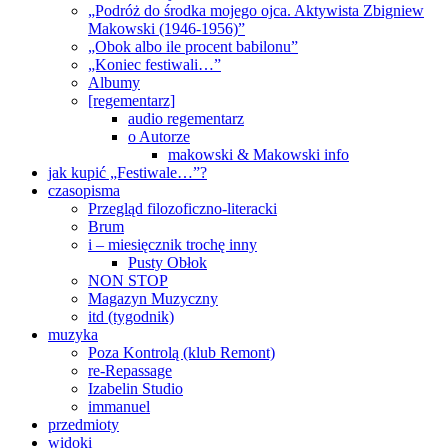
„Podróż do środka mojego ojca. Aktywista Zbigniew
Makowski (1946-1956)”
„Obok albo ile procent babilonu”
„Koniec festiwali…”
Albumy
[regementarz]
audio regementarz
o Autorze
makowski & Makowski info
jak kupić „Festiwale…”?
czasopisma
Przegląd filozoficzno-literacki
Brum
i – miesięcznik trochę inny
Pusty Obłok
NON STOP
Magazyn Muzyczny
itd (tygodnik)
muzyka
Poza Kontrolą (klub Remont)
re-Repassage
Izabelin Studio
immanuel
przedmioty
widoki