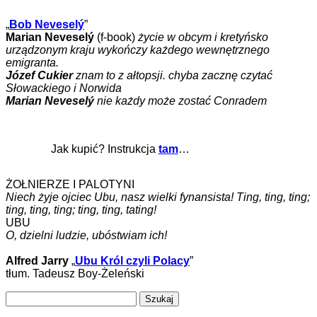
„
Bob Neveselý
”
Marian Neveselý
(f-book)
życie w obcym i kretyńsko
urządzonym kraju wykończy każdego wewnętrznego
emigranta.
Józef Cukier
znam to z ałtopsji. chyba zacznę czytać
Słowackiego i Norwida
Marian Neveselý
nie każdy może zostać Conradem
Jak kupić? Instrukcja
tam
…
ŻOŁNIERZE I PALOTYNI
Niech żyje ojciec Ubu, nasz wielki fynansista! Ting, ting, ting;
ting, ting, ting; ting, ting, tating!
UBU
O, dzielni ludzie, ubóstwiam ich!
Alfred Jarry
„
Ubu Król czyli Polacy
”
tłum. Tadeusz Boy-Żeleński
Szukaj: