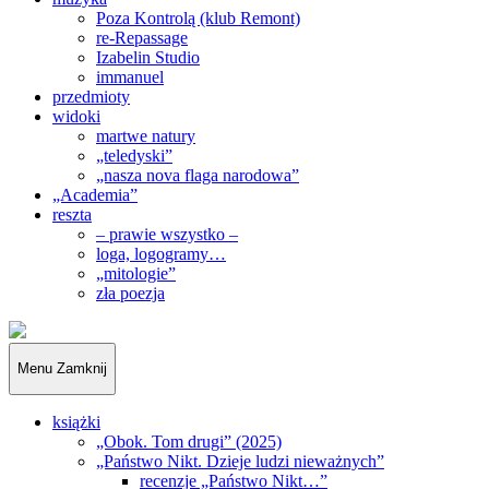
Poza Kontrolą (klub Remont)
re-Repassage
Izabelin Studio
immanuel
przedmioty
widoki
martwe natury
„teledyski”
„nasza nova flaga narodowa”
„Academia”
reszta
– prawie wszystko –
loga, logogramy…
„mitologie”
zła poezja
„Obywatele…”
Menu
Zamknij
książki
„Obok. Tom drugi” (2025)
„Państwo Nikt. Dzieje ludzi nieważnych”
recenzje „Państwo Nikt…”