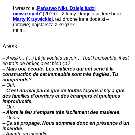
i wreszcie „
Państwo Nikt. Dzieje ludzi
nieważnych
” (2016) – 2 tomy: drugi to picture book
Marty Krzywickiej
, też drobne inne dodatki –
(prawie) najstarsza z książek
mr m.
Areski…
–
Areski… (…) Là je voulais savoir… Tout l’immeuble, il est
en train de brûler, c’est bien ça?
– Mais oui, écoute. Les matières qui ont servi à la
construction de cet immeuble sont très fragiles. Tu
comprends?
–
Oui
.
– C’est normal parce que de toutes façons il n’y a que
des familles d’ouvriers et des étrangers et quelques
improductifs.
–
Oui
.
– Alors le feu s’empare très facilement des matières.
–
Ouais
.
– Ça se propage. Nous sommes donc en présence d’un
incendie.
– Aaaah. un incendie.