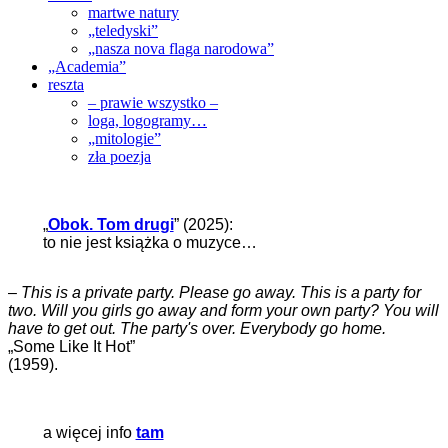
martwe natury
„teledyski”
„nasza nova flaga narodowa”
„Academia”
reszta
– prawie wszystko –
loga, logogramy…
„mitologie”
zła poezja
„
Obok. Tom drugi
” (2025):
to nie jest książka o muzyce…
–
This is a private party. Please go away. This is a party for
two. Will you girls go away and form your own party? You will
have to get out. The party's over. Everybody go home.
„Some Like It Hot”
(1959).
a więcej info
tam