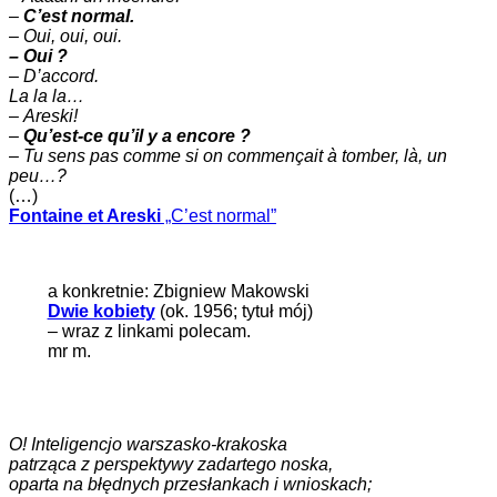
–
C’est normal.
–
Oui, oui, oui.
– Oui ?
– D’accord.
La la la…
–
Areski!
–
Qu’est-ce qu’il y a encore ?
–
Tu sens pas comme si on commençait à tomber, là, un
peu…?
(…)
Fontaine et Areski
„C’est normal”
a konkretnie: Zbigniew Makowski
Dwie kobiety
(ok. 1956; tytuł mój)
– wraz z linkami polecam.
mr m.
O! Inteligencjo warszasko-krakoska
patrząca z perspektywy zadartego noska,
oparta na błędnych przesłankach i wnioskach;