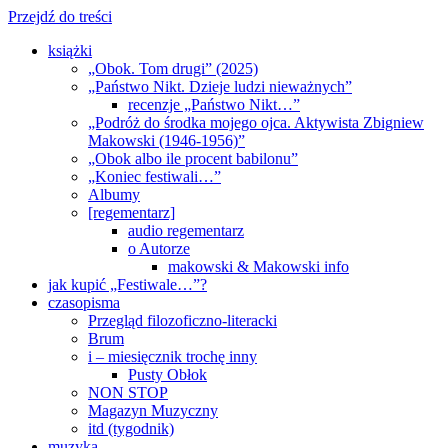
Przejdź do treści
książki
„Obok. Tom drugi” (2025)
„Państwo Nikt. Dzieje ludzi nieważnych”
recenzje „Państwo Nikt…”
„Podróż do środka mojego ojca. Aktywista Zbigniew
Makowski (1946-1956)”
„Obok albo ile procent babilonu”
„Koniec festiwali…”
Albumy
[regementarz]
audio regementarz
o Autorze
makowski & Makowski info
jak kupić „Festiwale…”?
czasopisma
Przegląd filozoficzno-literacki
Brum
i – miesięcznik trochę inny
Pusty Obłok
NON STOP
Magazyn Muzyczny
itd (tygodnik)
muzyka