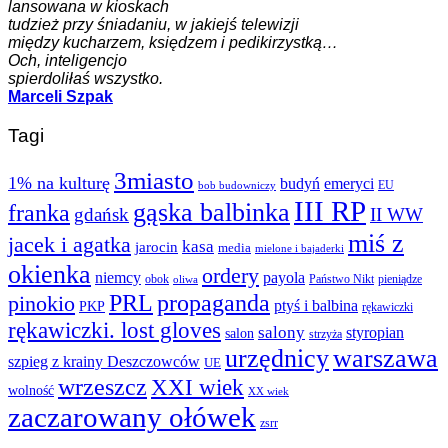
lansowana w kioskach
tudzież przy śniadaniu, w jakiejś telewizji
między kucharzem, księdzem i pedikirzystką…
Och, inteligencjo
spierdoliłaś wszystko.
Marceli Szpak
Tagi
3miasto
1% na kulturę
budyń
emeryci
EU
bob budowniczy
III RP
gąska balbinka
franka
gdańsk
II WW
miś z
jacek i agatka
kasa
jarocin
media
mielone i bajaderki
okienka
ordery
niemcy
payola
obok
Państwo Nikt
pieniądze
oliwa
PRL
propaganda
pinokio
ptyś i balbina
PKP
rękawiczki
rękawiczki. lost gloves
salony
styropian
salon
strzyża
urzędnicy
warszawa
szpieg z krainy Deszczowców
UE
wrzeszcz
XXI wiek
wolność
XX wiek
zaczarowany ołówek
zsrr