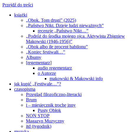
Przejdź do treści
książki
„Obok. Tom drugi” (2025)
„Państwo Nikt. Dzieje ludzi nieważnych”
recenzje „Państwo Nikt…”
„Podróż do środka mojego ojca. Aktywista Zbigniew
Makowski (1946-1956)”
„Obok albo ile procent babilonu”
„Koniec festiwali…”
Albumy
[regementarz]
audio regementarz
o Autorze
makowski & Makowski info
jak kupić „Festiwale…”?
czasopisma
Przegląd filozoficzno-literacki
Brum
i – miesięcznik trochę inny
Pusty Obłok
NON STOP
Magazyn Muzyczny
itd (tygodnik)
muzyka