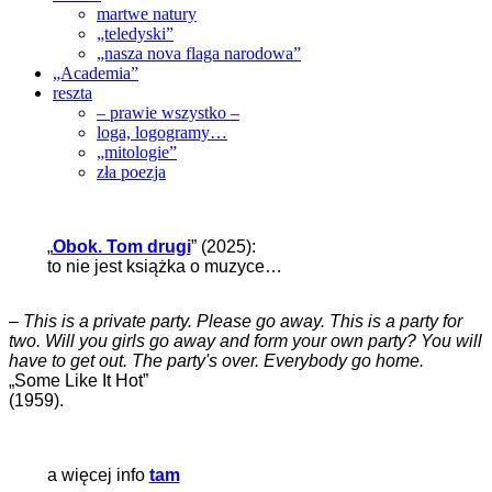
martwe natury
„teledyski”
„nasza nova flaga narodowa”
„Academia”
reszta
– prawie wszystko –
loga, logogramy…
„mitologie”
zła poezja
„
Obok. Tom drugi
” (2025):
to nie jest książka o muzyce…
–
This is a private party. Please go away. This is a party for
two. Will you girls go away and form your own party? You will
have to get out. The party's over. Everybody go home.
„Some Like It Hot”
(1959).
a więcej info
tam