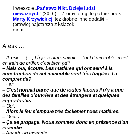
i wreszcie „
Państwo Nikt. Dzieje ludzi
nieważnych
” (2016) – 2 tomy: drugi to picture book
Marty Krzywickiej
, też drobne inne dodatki –
(prawie) najstarsza z książek
mr m.
Areski…
–
Areski… (…) Là je voulais savoir… Tout l’immeuble, il est
en train de brûler, c’est bien ça?
– Mais oui, écoute. Les matières qui ont servi à la
construction de cet immeuble sont très fragiles. Tu
comprends?
–
Oui
.
– C’est normal parce que de toutes façons il n’y a que
des familles d’ouvriers et des étrangers et quelques
improductifs.
–
Oui
.
– Alors le feu s’empare très facilement des matières.
–
Ouais
.
– Ça se propage. Nous sommes donc en présence d’un
incendie.
– Aaaah. un incendie.