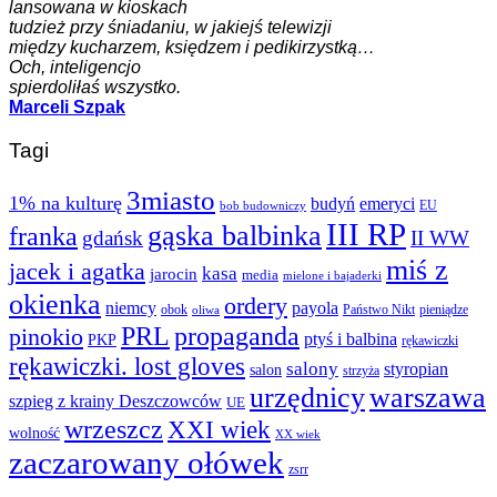
lansowana w kioskach
tudzież przy śniadaniu, w jakiejś telewizji
między kucharzem, księdzem i pedikirzystką…
Och, inteligencjo
spierdoliłaś wszystko.
Marceli Szpak
Tagi
3miasto
1% na kulturę
budyń
emeryci
EU
bob budowniczy
III RP
gąska balbinka
franka
gdańsk
II WW
miś z
jacek i agatka
kasa
jarocin
media
mielone i bajaderki
okienka
ordery
niemcy
payola
obok
Państwo Nikt
pieniądze
oliwa
PRL
propaganda
pinokio
ptyś i balbina
PKP
rękawiczki
rękawiczki. lost gloves
salony
styropian
salon
strzyża
urzędnicy
warszawa
szpieg z krainy Deszczowców
UE
wrzeszcz
XXI wiek
wolność
XX wiek
zaczarowany ołówek
zsrr