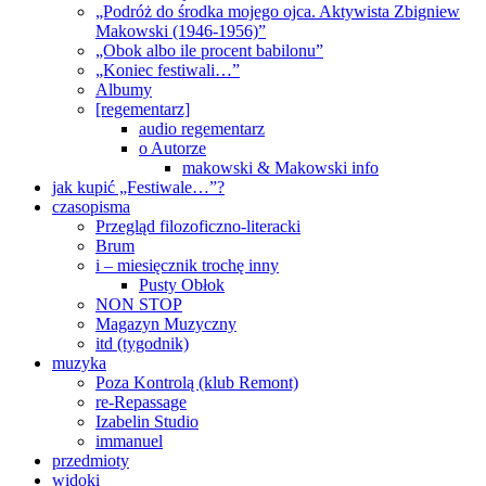
„Podróż do środka mojego ojca. Aktywista Zbigniew
Makowski (1946-1956)”
„Obok albo ile procent babilonu”
„Koniec festiwali…”
Albumy
[regementarz]
audio regementarz
o Autorze
makowski & Makowski info
jak kupić „Festiwale…”?
czasopisma
Przegląd filozoficzno-literacki
Brum
i – miesięcznik trochę inny
Pusty Obłok
NON STOP
Magazyn Muzyczny
itd (tygodnik)
muzyka
Poza Kontrolą (klub Remont)
re-Repassage
Izabelin Studio
immanuel
przedmioty
widoki