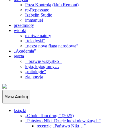
Poza Kontrolą (klub Remont)
re-Repassage
Izabelin Studio
immanuel
przedmioty
widoki
martwe natury
„teledyski”
„nasza nova flaga narodowa”
„Academia”
reszta
– prawie wszystko –
loga, logogramy…
„mitologie”
zła poezja
„Obywatele…”
Menu
Zamknij
książki
„Obok. Tom drugi” (2025)
„Państwo Nikt. Dzieje ludzi nieważnych”
recenzje „Państwo Nikt…”