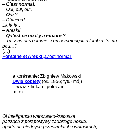
–
C’est normal.
–
Oui, oui, oui.
– Oui ?
– D’accord.
La la la…
–
Areski!
–
Qu’est-ce qu’il y a encore ?
–
Tu sens pas comme si on commençait à tomber, là, un
peu…?
(…)
Fontaine et Areski
„C’est normal”
a konkretnie: Zbigniew Makowski
Dwie kobiety
(ok. 1956; tytuł mój)
– wraz z linkami polecam.
mr m.
O! Inteligencjo warszasko-krakoska
patrząca z perspektywy zadartego noska,
oparta na błędnych przesłankach i wnioskach;