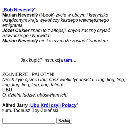
„
Bob Neveselý
”
Marian Neveselý
(f-book)
życie w obcym i kretyńsko
urządzonym kraju wykończy każdego wewnętrznego
emigranta.
Józef Cukier
znam to z ałtopsji. chyba zacznę czytać
Słowackiego i Norwida
Marian Neveselý
nie każdy może zostać Conradem
Jak kupić? Instrukcja
tam
…
ŻOŁNIERZE I PALOTYNI
Niech żyje ojciec Ubu, nasz wielki fynansista! Ting, ting, ting;
ting, ting, ting; ting, ting, tating!
UBU
O, dzielni ludzie, ubóstwiam ich!
Alfred Jarry
„
Ubu Król czyli Polacy
”
tłum. Tadeusz Boy-Żeleński
Szukaj: