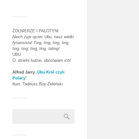
ŻOŁNIERZE I PALOTYNI
Niech żyje ojciec Ubu, nasz wielki
fynansista! Ting, ting, ting; ting,
ting, ting; ting, ting, tating!
UBU
O, dzielni ludzie, ubóstwiam ich!
Alfred Jarry
„
Ubu Król czyli
Polacy
”
tłum. Tadeusz Boy-Żeleński