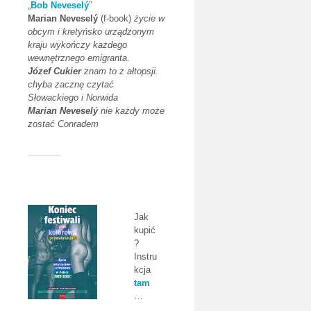
„
Bob Neveselý
”
Marian Neveselý
(f-book)
życie w
obcym i kretyńsko urządzonym
kraju wykończy każdego
wewnętrznego emigranta.
Józef Cukier
znam to z ałtopsji.
chyba zacznę czytać
Słowackiego i Norwida
Marian Neveselý
nie każdy może
zostać Conradem
Jak
kupić
?
Instru
kcja
tam
…