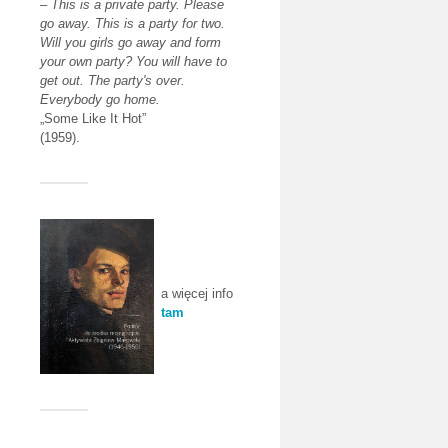
–
This is a private party. Please
go away. This is a party for two.
Will you girls go away and form
your own party? You will have to
get out. The party's over.
Everybody go home.
„Some Like It Hot”
(1959).
a więcej info
tam