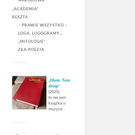
NARODOWA”
„ACADEMIA”
RESZTA
– PRAWIE WSZYSTKO –
LOGA, LOGOGRAMY…
„MITOLOGIE”
ZŁA POEZJA
„
Obok. Tom
drugi
”
(2025):
to nie jest
książka o
muzyce…