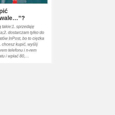
pić
iwale…”?
 takie:1. sprzedaję
ja;2. dostarczam tylko do
ów InPost, bo to ciężka
. chcesz kupić, wyślij
-rem telefonu i n-rem
tu i wpłać 80,…