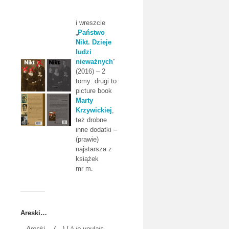
i wreszcie
„
Państwo
Nikt. Dzieje
ludzi
nieważnych
”
(2016) – 2
tomy: drugi to
picture book
Marty
Krzywickiej
,
też drobne
inne dodatki –
(prawie)
najstarsza z
książek
mr m.
Areski…
–
Areski… (…) Là je voulais