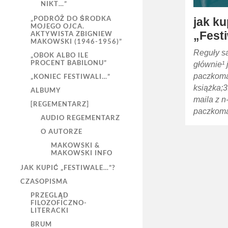
NIKT…”
„PODRÓŻ DO ŚRODKA
jak ku
MOJEGO OJCA.
„Fest
AKTYWISTA ZBIGNIEW
MAKOWSKI (1946-1956)”
Reguły są
„OBOK ALBO ILE
PROCENT BABILONU”
głównie¹ 
paczkomat
„KONIEC FESTIWALI…”
książka;3
ALBUMY
maila z n
[REGEMENTARZ]
paczkoma
AUDIO REGEMENTARZ
O AUTORZE
MAKOWSKI &
MAKOWSKI INFO
JAK KUPIĆ „FESTIWALE…”?
CZASOPISMA
PRZEGLĄD
FILOZOFICZNO-
LITERACKI
BRUM