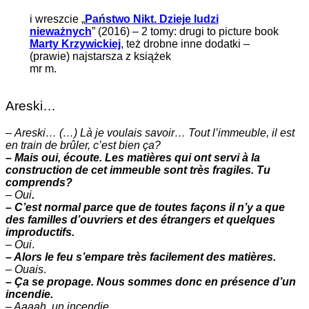
i wreszcie „
Państwo Nikt. Dzieje ludzi
nieważnych
” (2016) – 2 tomy: drugi to picture book
Marty Krzywickiej
, też drobne inne dodatki –
(prawie) najstarsza z książek
mr m.
Areski…
–
Areski… (…) Là je voulais savoir… Tout l’immeuble, il est
en train de brûler, c’est bien ça?
– Mais oui, écoute. Les matières qui ont servi à la
construction de cet immeuble sont très fragiles. Tu
comprends?
–
Oui
.
– C’est normal parce que de toutes façons il n’y a que
des familles d’ouvriers et des étrangers et quelques
improductifs.
–
Oui
.
– Alors le feu s’empare très facilement des matières.
–
Ouais
.
– Ça se propage. Nous sommes donc en présence d’un
incendie.
– Aaaah. un incendie.