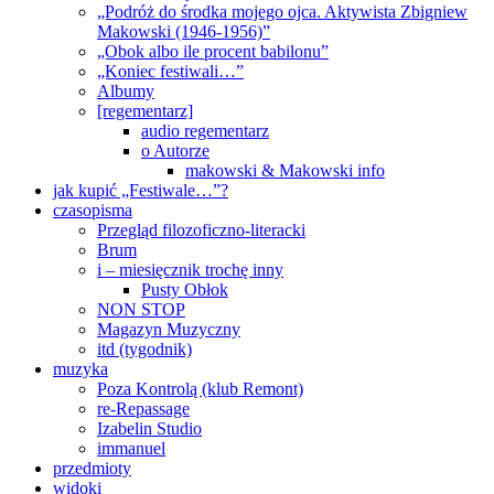
„Podróż do środka mojego ojca. Aktywista Zbigniew
Makowski (1946-1956)”
„Obok albo ile procent babilonu”
„Koniec festiwali…”
Albumy
[regementarz]
audio regementarz
o Autorze
makowski & Makowski info
jak kupić „Festiwale…”?
czasopisma
Przegląd filozoficzno-literacki
Brum
i – miesięcznik trochę inny
Pusty Obłok
NON STOP
Magazyn Muzyczny
itd (tygodnik)
muzyka
Poza Kontrolą (klub Remont)
re-Repassage
Izabelin Studio
immanuel
przedmioty
widoki