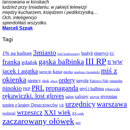
lansowana w kioskach
tudzież przy śniadaniu, w jakiejś telewizji
między kucharzem, księdzem i pedikirzystką…
Och, inteligencjo
spierdoliłaś wszystko.
Marceli Szpak
Tagi
3miasto
1% na kulturę
budyń
emeryci
EU
bob budowniczy
III RP
gąska balbinka
franka
gdańsk
II WW
miś z
jacek i agatka
kasa
jarocin
media
mielone i bajaderki
okienka
ordery
niemcy
payola
obok
Państwo Nikt
pieniądze
oliwa
PRL
propaganda
pinokio
ptyś i balbina
PKP
rękawiczki
rękawiczki. lost gloves
salony
styropian
salon
strzyża
urzędnicy
warszawa
szpieg z krainy Deszczowców
UE
wrzeszcz
XXI wiek
wolność
XX wiek
zaczarowany ołówek
zsrr