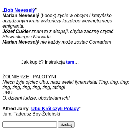
„
Bob Neveselý
”
Marian Neveselý
(f-book)
życie w obcym i kretyńsko
urządzonym kraju wykończy każdego wewnętrznego
emigranta.
Józef Cukier
znam to z ałtopsji. chyba zacznę czytać
Słowackiego i Norwida
Marian Neveselý
nie każdy może zostać Conradem
Jak kupić? Instrukcja
tam
…
ŻOŁNIERZE I PALOTYNI
Niech żyje ojciec Ubu, nasz wielki fynansista! Ting, ting, ting;
ting, ting, ting; ting, ting, tating!
UBU
O, dzielni ludzie, ubóstwiam ich!
Alfred Jarry
„
Ubu Król czyli Polacy
”
tłum. Tadeusz Boy-Żeleński
Szukaj: