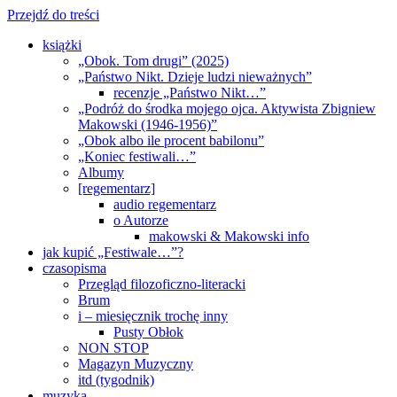
Przejdź do treści
książki
„Obok. Tom drugi” (2025)
„Państwo Nikt. Dzieje ludzi nieważnych”
recenzje „Państwo Nikt…”
„Podróż do środka mojego ojca. Aktywista Zbigniew
Makowski (1946-1956)”
„Obok albo ile procent babilonu”
„Koniec festiwali…”
Albumy
[regementarz]
audio regementarz
o Autorze
makowski & Makowski info
jak kupić „Festiwale…”?
czasopisma
Przegląd filozoficzno-literacki
Brum
i – miesięcznik trochę inny
Pusty Obłok
NON STOP
Magazyn Muzyczny
itd (tygodnik)
muzyka