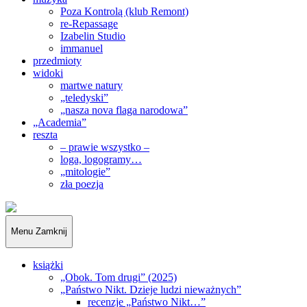
Poza Kontrolą (klub Remont)
re-Repassage
Izabelin Studio
immanuel
przedmioty
widoki
martwe natury
„teledyski”
„nasza nova flaga narodowa”
„Academia”
reszta
– prawie wszystko –
loga, logogramy…
„mitologie”
zła poezja
„Obywatele…”
Menu
Zamknij
książki
„Obok. Tom drugi” (2025)
„Państwo Nikt. Dzieje ludzi nieważnych”
recenzje „Państwo Nikt…”