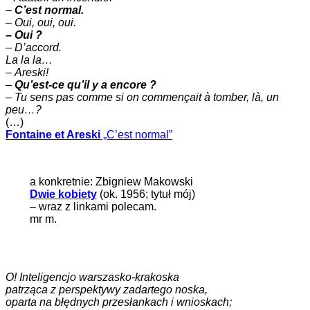
–
C’est normal.
–
Oui, oui, oui.
– Oui ?
– D’accord.
La la la…
–
Areski!
–
Qu’est-ce qu’il y a encore ?
–
Tu sens pas comme si on commençait à tomber, là, un
peu…?
(…)
Fontaine et Areski
„C’est normal”
a konkretnie: Zbigniew Makowski
Dwie kobiety
(ok. 1956; tytuł mój)
– wraz z linkami polecam.
mr m.
O! Inteligencjo warszasko-krakoska
patrząca z perspektywy zadartego noska,
oparta na błędnych przesłankach i wnioskach;