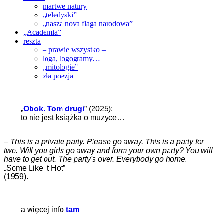
martwe natury
„teledyski”
„nasza nova flaga narodowa”
„Academia”
reszta
– prawie wszystko –
loga, logogramy…
„mitologie”
zła poezja
„
Obok. Tom drugi
” (2025):
to nie jest książka o muzyce…
–
This is a private party. Please go away. This is a party for
two. Will you girls go away and form your own party? You will
have to get out. The party's over. Everybody go home.
„Some Like It Hot”
(1959).
a więcej info
tam