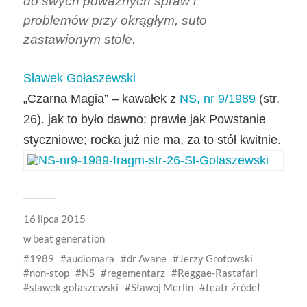
do swych poważnych spraw i
problemów przy okrągłym, suto
zastawionym stole.
Sła­wek Gołaszewski
„Czarna Magia” – kawałek z
NS, nr 9/1989
(str.
26). jak to było dawno: prawie jak Powstanie
styczniowe; rocka już nie ma, za to stół kwitnie.
16 lipca 2015
w
beat generation
1989
audiomara
dr Avane
Jerzy Grotowski
non-stop
NS
regementarz
Reggae-Rastafari
slawek gołaszewski
Sławoj Merlin
teatr źródeł