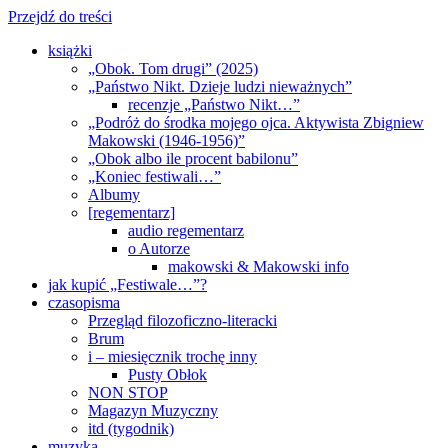
Przejdź do treści
książki
„Obok. Tom drugi” (2025)
„Państwo Nikt. Dzieje ludzi nieważnych”
recenzje „Państwo Nikt…”
„Podróż do środka mojego ojca. Aktywista Zbigniew
Makowski (1946-1956)”
„Obok albo ile procent babilonu”
„Koniec festiwali…”
Albumy
[regementarz]
audio regementarz
o Autorze
makowski & Makowski info
jak kupić „Festiwale…”?
czasopisma
Przegląd filozoficzno-literacki
Brum
i – miesięcznik trochę inny
Pusty Obłok
NON STOP
Magazyn Muzyczny
itd (tygodnik)
muzyka