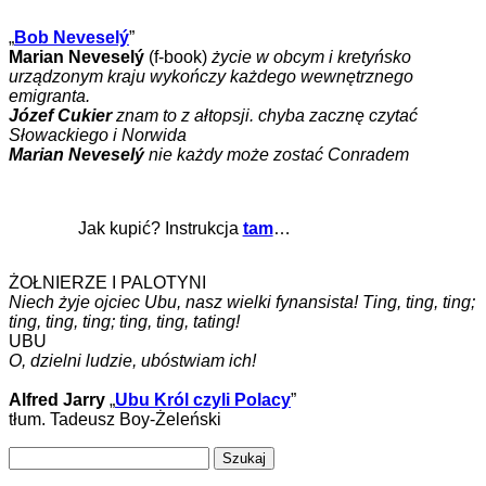
„
Bob Neveselý
”
Marian Neveselý
(f-book)
życie w obcym i kretyńsko
urządzonym kraju wykończy każdego wewnętrznego
emigranta.
Józef Cukier
znam to z ałtopsji. chyba zacznę czytać
Słowackiego i Norwida
Marian Neveselý
nie każdy może zostać Conradem
Jak kupić? Instrukcja
tam
…
ŻOŁNIERZE I PALOTYNI
Niech żyje ojciec Ubu, nasz wielki fynansista! Ting, ting, ting;
ting, ting, ting; ting, ting, tating!
UBU
O, dzielni ludzie, ubóstwiam ich!
Alfred Jarry
„
Ubu Król czyli Polacy
”
tłum. Tadeusz Boy-Żeleński
Szukaj: