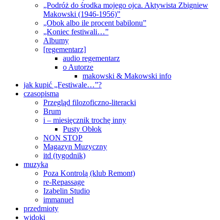
„Podróż do środka mojego ojca. Aktywista Zbigniew
Makowski (1946-1956)”
„Obok albo ile procent babilonu”
„Koniec festiwali…”
Albumy
[regementarz]
audio regementarz
o Autorze
makowski & Makowski info
jak kupić „Festiwale…”?
czasopisma
Przegląd filozoficzno-literacki
Brum
i – miesięcznik trochę inny
Pusty Obłok
NON STOP
Magazyn Muzyczny
itd (tygodnik)
muzyka
Poza Kontrolą (klub Remont)
re-Repassage
Izabelin Studio
immanuel
przedmioty
widoki