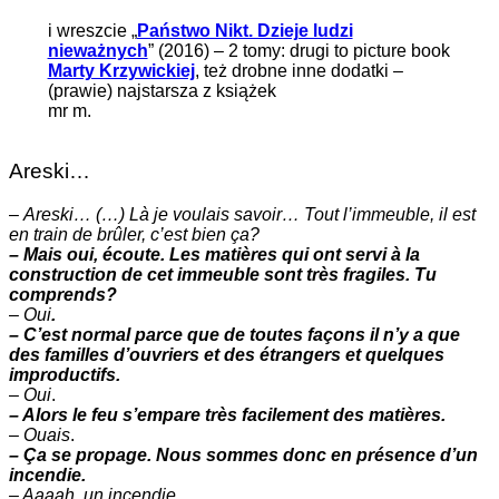
i wreszcie „
Państwo Nikt. Dzieje ludzi
nieważnych
” (2016) – 2 tomy: drugi to picture book
Marty Krzywickiej
, też drobne inne dodatki –
(prawie) najstarsza z książek
mr m.
Areski…
–
Areski… (…) Là je voulais savoir… Tout l’immeuble, il est
en train de brûler, c’est bien ça?
– Mais oui, écoute. Les matières qui ont servi à la
construction de cet immeuble sont très fragiles. Tu
comprends?
–
Oui
.
– C’est normal parce que de toutes façons il n’y a que
des familles d’ouvriers et des étrangers et quelques
improductifs.
–
Oui
.
– Alors le feu s’empare très facilement des matières.
–
Ouais
.
– Ça se propage. Nous sommes donc en présence d’un
incendie.
– Aaaah. un incendie.