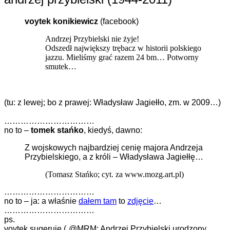
voytek konikiewicz
(facebook)
Andrzej Przybielski nie żyje!
Odszedł największy trębacz w historii polskiego
jazzu. Mieliśmy grać razem 24 bm… Potworny
smutek…
(tu: z lewej; bo z prawej: Wła­dy­sław Jagiełło, zm. w 2009…)
……………………………
no to –
tomek stańko
, kiedyś, dawno:
Z wojskowych najbardziej cenię majora Andrzeja
Przybielskiego, a z króli – Władysława Jagiełłę…
(Tomasz Stańko; cyt. za www.mozg.art.pl)
……………………………
no to – ja: a właśnie
dałem tam
to
zdjęcie
…
……………………………
ps.
voytek sugeruje („@MRM: Andrzej Przybielski urodzony