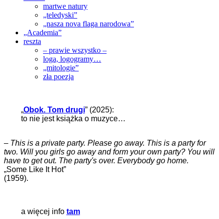
martwe natury
„teledyski”
„nasza nova flaga narodowa”
„Academia”
reszta
– prawie wszystko –
loga, logogramy…
„mitologie”
zła poezja
„
Obok. Tom drugi
” (2025):
to nie jest książka o muzyce…
–
This is a private party. Please go away. This is a party for
two. Will you girls go away and form your own party? You will
have to get out. The party's over. Everybody go home.
„Some Like It Hot”
(1959).
a więcej info
tam