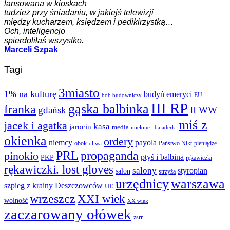
lansowana w kioskach
tudzież przy śniadaniu, w jakiejś telewizji
między kucharzem, księdzem i pedikirzystką…
Och, inteligencjo
spierdoliłaś wszystko.
Marceli Szpak
Tagi
3miasto
1% na kulturę
budyń
emeryci
EU
bob budowniczy
III RP
gąska balbinka
franka
gdańsk
II WW
miś z
jacek i agatka
kasa
jarocin
media
mielone i bajaderki
okienka
ordery
niemcy
payola
obok
Państwo Nikt
pieniądze
oliwa
PRL
propaganda
pinokio
ptyś i balbina
PKP
rękawiczki
rękawiczki. lost gloves
salony
styropian
salon
strzyża
urzędnicy
warszawa
szpieg z krainy Deszczowców
UE
wrzeszcz
XXI wiek
wolność
XX wiek
zaczarowany ołówek
zsrr