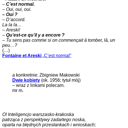
–
C’est normal.
–
Oui, oui, oui.
– Oui ?
– D’accord.
La la la…
–
Areski!
–
Qu’est-ce qu’il y a encore ?
–
Tu sens pas comme si on commençait à tomber, là, un
peu…?
(…)
Fontaine et Areski
„C’est normal”
a konkretnie: Zbigniew Makowski
Dwie kobiety
(ok. 1956; tytuł mój)
– wraz z linkami polecam.
mr m.
O! Inteligencjo warszasko-krakoska
patrząca z perspektywy zadartego noska,
oparta na błędnych przesłankach i wnioskach;