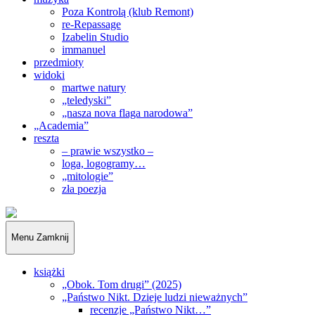
Poza Kontrolą (klub Remont)
re-Repassage
Izabelin Studio
immanuel
przedmioty
widoki
martwe natury
„teledyski”
„nasza nova flaga narodowa”
„Academia”
reszta
– prawie wszystko –
loga, logogramy…
„mitologie”
zła poezja
„Obywatele…”
Menu
Zamknij
książki
„Obok. Tom drugi” (2025)
„Państwo Nikt. Dzieje ludzi nieważnych”
recenzje „Państwo Nikt…”