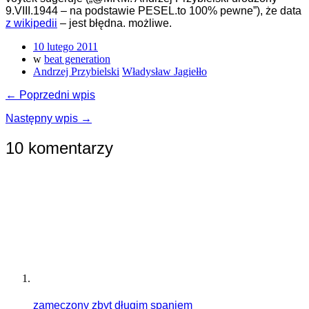
9.VIII.1944 – na podstawie PESEL.to 100% pewne”), że data
z wikipedii
– jest błędna. możliwe.
10 lutego 2011
w
beat generation
Andrzej Przybielski
Władysław Jagiełło
← Poprzedni wpis
Następny wpis →
10 komentarzy
zamęczony zbyt długim spaniem